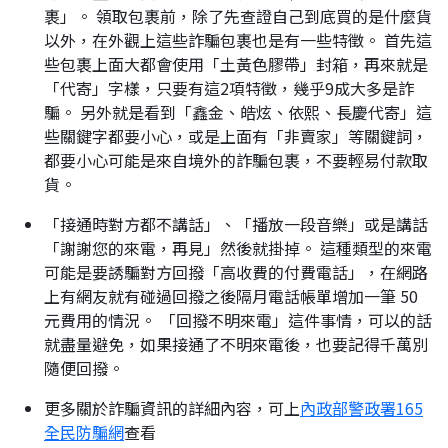
裹」。 領取包裹前，除了先查證自己到底買的是什麼貨
以外，在外觀上這些詐騙包裹也是有一些特徵。 首先這
些包裹上面大都會使用「土黃色膠帶」封箱，再來就是
「代寄」字樣，只要有這2項特徵，幾乎9成大多是詐
騙。 另外就是看到「鑫金、皓炫、依熙、長慶代寄」這
些關鍵字都要小心，或是上面有「非賣家」等關鍵詞，
都要小心可能是來自境外的詐騙包裹，不要輕易付款取
貨。
「接通時對方都不講話」、「播放一段音樂」或是講話
「謝謝您的來電，再見」然後就掛掉。 這種類型的來電
可能是要誘騙對方回撥「高收費的付費電話」，在網路
上有網友就有碰過回撥之後隔月電話帳單增加一筆 50
元費用的情況。 「回撥不明來電」這件事情，可以的話
就盡量避免，如果接通了不明來電後，也要記得千萬別
隨便回撥。
更多關於詐騙資訊的詳細內容，可上
內政部警政署165
全民防騙網
查看