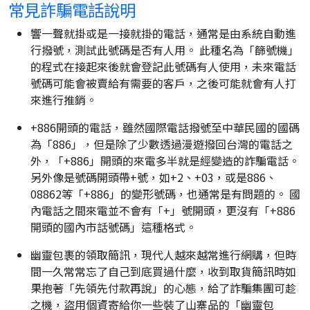
常見詐騙電話說明
響一聲就掛或是一接就掛的電話，通常是由系統自動進
行撥號，測試此號碼是否有人用。 此種名為「篩號機」
的程式在接起來後就會登記此號碼有人使用，未來電話
號碼可能會被賣給有需要的客戶，之後可能就會有人打
來進行推銷。
+886開頭的電話，雖然國際電話撥號至中華民國的國碼
為「886」，但是除了少數透過漫遊撥回台灣的電話之
外，「+886」開頭的來電多半就是經變造的詐騙電話。
另外像是號碼開頭帶+號，如+2、+03，或是886、
08862等「+886」的變形號碼，也通常是有問題的。 國
內電話之間來電並不會有「+」號開頭，更沒有「+886
開頭的國內市話號碼」這種格式。
幽靈包裹的領取簡訊，現代人越來越常進行網購，但時
間一久常常忘了自己到底買過什麼，收到取貨簡訊時如
果抱著「先領先付款再說」的心態，給了詐騙集團可趁
之機，盜用個資寄給你一些裝了山寨品的「幽靈包