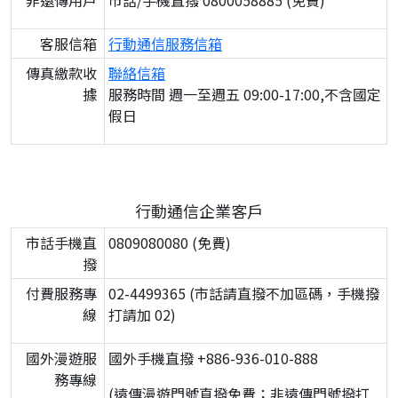
非遠傳用戶
市話/手機直撥 0800058885 (免費)
客服信箱
行動通信服務信箱
傳真繳款收
聯絡信箱
據
服務時間 週一至週五 09:00-17:00,不含國定
假日
行動通信企業客戶
市話手機直
0809080080 (免費)
撥
付費服務專
02-4499365 (市話請直撥不加區碼，手機撥
線
打請加 02)
國外漫遊服
國外手機直撥 +886-936-010-888
務專線
(遠傳漫遊門號直撥免費；非遠傳門號撥打