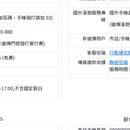
國外漫遊服務專
國外手機直撥
撥不加區碼，手機撥打請加 02)
線
(遠傳漫
0-888
非遠傳用戶
市話/手機直
非遠傳門號撥打需付費)
客服信箱
行動通信
 (免費)
傳真繳款收據
聯絡信箱
服務時間 週
-17:00,不含國定假日
戶
新
市話手機直撥
0809080