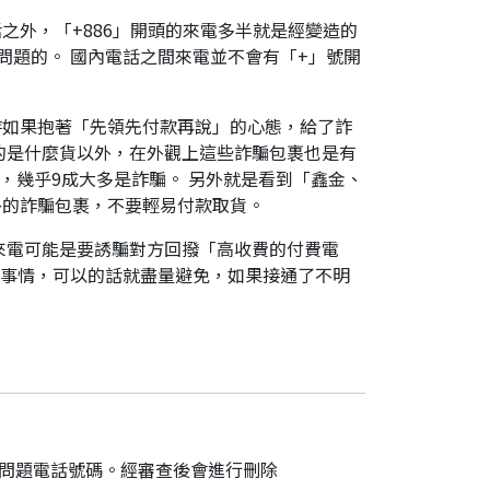
之外，「+886」開頭的來電多半就是經變造的
是有問題的。 國內電話之間來電並不會有「+」號開
時如果抱著「先領先付款再說」的心態，給了詐
的是什麼貨以外，在外觀上這些詐騙包裹也是有
，幾乎9成大多是詐騙。 另外就是看到「鑫金、
外的詐騙包裹，不要輕易付款取貨。
來電可能是要誘騙對方回撥「高收費的付費電
件事情，可以的話就盡量避免，如果接通了不明
的問題電話號碼。經審查後會進行刪除