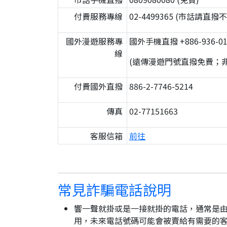
付費服務專線
02-4499365 (市話請直
國外漫遊服務專
國外手機直撥 +886-936-01
線
(遠傳漫遊門號直撥免費；
付費國外直撥
886-2-7746-5214
傳真
02-77151663
客服信箱
前往
常見詐騙電話說明
響一聲就掛或是一接就掛的電話，通常是由
用，未來電話號碼可能會被賣給有需要的