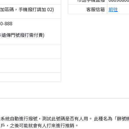
撥不加區碼，手機撥打請加 02)
客服信箱
前往
0-888
非遠傳門號撥打需付費)
系統自動進行撥號，測試此號碼是否有人用。 此種名為「篩號
客戶，之後可能就會有人打來進行推銷。