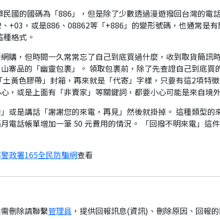
華民國的國碼為「886」，但是除了少數透過漫遊撥回台灣的電話
、+03，或是886、08862等「+886」的變形號碼，也通常
這種格式。
行網購，但時間一久常常忘了自己到底買過什麼，收到取貨簡訊
山寨品的「幽靈包裹」。 領取包裹前，除了先查證自己到底買
「土黃色膠帶」封箱，再來就是「代寄」字樣，只要有這2項特徵
小心，或是上面有「非賣家」等關鍵詞，都要小心可能是來自境
」或是講話「謝謝您的來電，再見」然後就掛掉。 這種類型的
月電話帳單增加一筆 50 元費用的情況。 「回撥不明來電」這
警政署165全民防騙網
查看
如需刪除請聯繫
管理員
，提供回報訊息(資訊)、刪除原因、回報