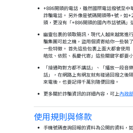
+886開頭的電話，雖然國際電話撥號至中
詐騙電話。 另外像是號碼開頭帶+號，如+2
頭，更沒有「+886開頭的國內市話號碼」
幽靈包裹的領取簡訊，現代人越來越常進
騙集團可趁之機，盜用個資寄給你一些裝了
一些特徵。 首先這些包裹上面大都會使用
皓炫、依熙、長慶代寄」這些關鍵字都要
「接通時對方都不講話」、「播放一段音樂
話」，在網路上有網友就有碰過回撥之後隔
來電後，也要記得千萬別隨便回撥。
更多關於詐騙資訊的詳細內容，可上
內政部
使用規則與條款
手機號碼查詢回報的資料為公開的資料，