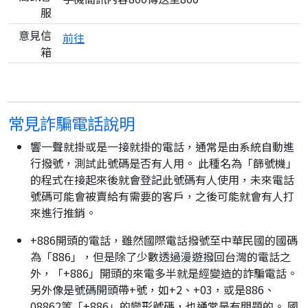
服
意見信
前往
箱
常見詐騙電話說明
響一聲就掛或是一接就掛的電話，通常是由系統自動進
行撥號，測試此號碼是否有人用。 此種名為「篩號機」
的程式在接起來後就會登記此號碼有人使用，未來電話
號碼可能會被賣給有需要的客戶，之後可能就會有人打
來進行推銷。
+886開頭的電話，雖然國際電話撥號至中華民國的國碼
為「886」，但是除了少數透過漫遊撥回台灣的電話之
外，「+886」開頭的來電多半就是經變造的詐騙電話。
另外像是號碼開頭帶+號，如+2、+03，或是886、
08862等「+886」的變形號碼，也通常是有問題的。 國