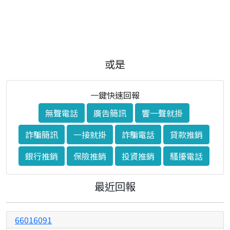
或是
一鍵快速回報
無聲電話
廣告簡訊
響一聲就掛
詐騙簡訊
一接就掛
詐騙電話
貸款推銷
銀行推銷
保險推銷
投資推銷
騷擾電話
最近回報
66016091