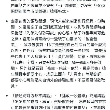
內電話之間來電並不會有「+」號開頭，更沒有「+886
開頭的國內市話號碼」這種格式。
幽靈包裹的領取簡訊，現代人越來越常進行網購，但時
間一久常常忘了自己到底買過什麼，收到取貨簡訊時如
果抱著「先領先付款再說」的心態，給了詐騙集團可趁
之機，盜用個資寄給你一些裝了山寨品的「幽靈包
裹」。 領取包裹前，除了先查證自己到底買的是什麼貨
以外，在外觀上這些詐騙包裹也是有一些特徵。 首先這
些包裹上面大都會使用「土黃色膠帶」封箱，再來就是
「代寄」字樣，只要有這2項特徵，幾乎9成大多是詐
騙。 另外就是看到「鑫金、皓炫、依熙、長慶代寄」這
些關鍵字都要小心，或是上面有「非賣家」等關鍵詞，
都要小心可能是來自境外的詐騙包裹，不要輕易付款取
貨。
「接通時對方都不講話」、「播放一段音樂」或是講話
「謝謝您的來電，再見」然後就掛掉。 這種類型的來電
可能是要誘騙對方回撥「高收費的付費電話」，在網路