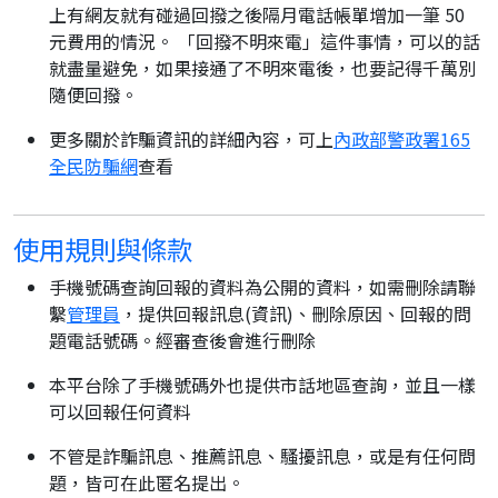
上有網友就有碰過回撥之後隔月電話帳單增加一筆 50
元費用的情況。 「回撥不明來電」這件事情，可以的話
就盡量避免，如果接通了不明來電後，也要記得千萬別
隨便回撥。
更多關於詐騙資訊的詳細內容，可上
內政部警政署165
全民防騙網
查看
使用規則與條款
手機號碼查詢回報的資料為公開的資料，如需刪除請聯
繫
管理員
，提供回報訊息(資訊)、刪除原因、回報的問
題電話號碼。經審查後會進行刪除
本平台除了手機號碼外也提供市話地區查詢，並且一樣
可以回報任何資料
不管是詐騙訊息、推薦訊息、騷擾訊息，或是有任何問
題，皆可在此匿名提出。