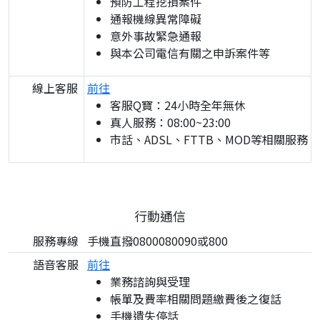
預防工程挖損案件
通報機線異常障礙
意外事故緊急通報
與本公司電信有關之申訴案件等
線上客服
前往
客服Q寶：24小時全年無休
真人服務：08:00~23:00
市話、ADSL、FTTB、MOD等相關服務
行動通信
服務專線
手機直撥0800080090或800
語音客服
前往
業務諮詢與受理
帳單及費率相關問題繳費後之復話
手機遺失停話