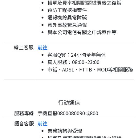
帳單及費率相關問題繳費後之復話
預防工程挖損案件
通報機線異常障礙
意外事故緊急通報
與本公司電信有關之申訴案件等
線上客服
前往
客服Q寶：24小時全年無休
真人服務：08:00~23:00
市話、ADSL、FTTB、MOD等相關服務
行動通信
服務專線
手機直撥0800080090或800
語音客服
前往
業務諮詢與受理