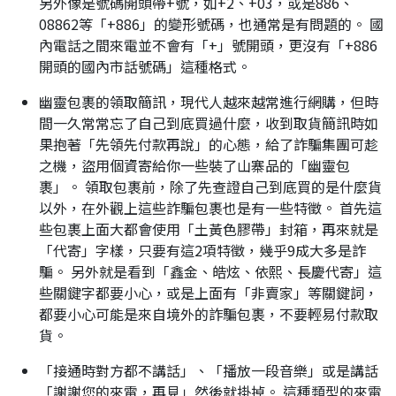
另外像是號碼開頭帶+號，如+2、+03，或是886、
08862等「+886」的變形號碼，也通常是有問題的。 國
內電話之間來電並不會有「+」號開頭，更沒有「+886
開頭的國內市話號碼」這種格式。
幽靈包裹的領取簡訊，現代人越來越常進行網購，但時
間一久常常忘了自己到底買過什麼，收到取貨簡訊時如
果抱著「先領先付款再說」的心態，給了詐騙集團可趁
之機，盜用個資寄給你一些裝了山寨品的「幽靈包
裹」。 領取包裹前，除了先查證自己到底買的是什麼貨
以外，在外觀上這些詐騙包裹也是有一些特徵。 首先這
些包裹上面大都會使用「土黃色膠帶」封箱，再來就是
「代寄」字樣，只要有這2項特徵，幾乎9成大多是詐
騙。 另外就是看到「鑫金、皓炫、依熙、長慶代寄」這
些關鍵字都要小心，或是上面有「非賣家」等關鍵詞，
都要小心可能是來自境外的詐騙包裹，不要輕易付款取
貨。
「接通時對方都不講話」、「播放一段音樂」或是講話
「謝謝您的來電，再見」然後就掛掉。 這種類型的來電