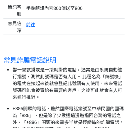
簡訊客
手機簡訊內容800傳送至800
服
意見信
前往
箱
常見詐騙電話說明
響一聲就掛或是一接就掛的電話，通常是由系統自動進
行撥號，測試此號碼是否有人用。 此種名為「篩號機」
的程式在接起來後就會登記此號碼有人使用，未來電話
號碼可能會被賣給有需要的客戶，之後可能就會有人打
來進行推銷。
+886開頭的電話，雖然國際電話撥號至中華民國的國碼
為「886」，但是除了少數透過漫遊撥回台灣的電話之
外，「+886」開頭的來電多半就是經變造的詐騙電話。