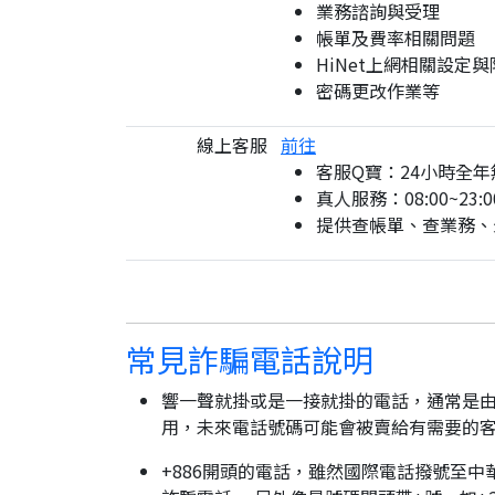
業務諮詢與受理
帳單及費率相關問題
HiNet上網相關設定
密碼更改作業等
線上客服
前往
客服Q寶：24小時全年
真人服務：08:00~23:0
提供查帳單、查業務、
常見詐騙電話說明
響一聲就掛或是一接就掛的電話，通常是由
用，未來電話號碼可能會被賣給有需要的
+886開頭的電話，雖然國際電話撥號至中