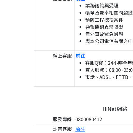
業務諮詢與受理
帳單及費率相關問題繳
預防工程挖損案件
通報機線異常障礙
意外事故緊急通報
與本公司電信有關之申
線上客服
前往
客服Q寶：24小時全年
真人服務：08:00~23:0
市話、ADSL、FTTB
HiNet網路
服務專線
0800080412
語音客服
前往