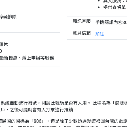
真人服務：08
提供查帳單
與障礙排除
簡訊客服
手機簡訊內容80
意見信箱
前往
無休
0
最新優惠、線上申辦等服務
系統自動進行撥號，測試此號碼是否有人用。 此種名為「篩號
客戶，之後可能就會有人打來進行推銷。
華民國的國碼為「886」，但是除了少數透過漫遊撥回台灣的電話