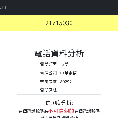
我們
21715030
電話資料分析
電話類型
市話
電信公司
中華電信
查詢次數
80292
電話區域
信賴度分析:
不可信賴的
這個電話號碼為
這個電話號碼
尚未有足夠資料分析