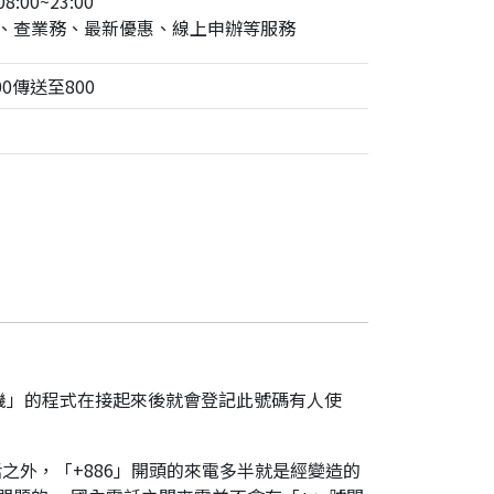
:00~23:00
、查業務、最新優惠、線上申辦等服務
0傳送至800
機」的程式在接起來後就會登記此號碼有人使
之外，「+886」開頭的來電多半就是經變造的