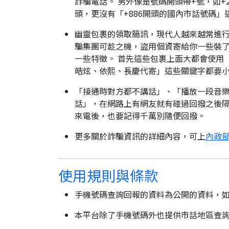
詐騙電話。 另外像是號碼開頭帶+號，如+2
頭，更沒有「+886開頭的國內市話號碼」
幽靈包裹的領取簡訊，現代人越來越常進
騙集團可趁之機，盜用個資寄給你一些裝了
一些特徵。 首先這些包裹上面大都會使用
皓炫、依熙、長慶代寄」這些關鍵字都要
「接通時對方都不講話」、「播放一段音樂
話」，在網路上有網友就有碰過回撥之後隔
來電後，也要記得千萬別隨便回撥。
更多關於詐騙資訊的詳細內容，可上
內政部
使用規則與條款
手機號碼查詢回報的資料為公開的資料，
本平台除了手機號碼外也提供市話地區查