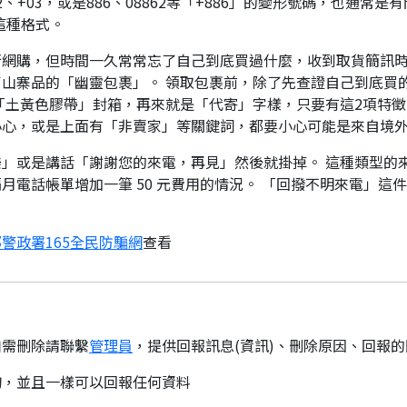
、+03，或是886、08862等「+886」的變形號碼，也通常
這種格式。
行網購，但時間一久常常忘了自己到底買過什麼，收到取貨簡訊
山寨品的「幽靈包裹」。 領取包裹前，除了先查證自己到底買
「土黃色膠帶」封箱，再來就是「代寄」字樣，只要有這2項特徵
小心，或是上面有「非賣家」等關鍵詞，都要小心可能是來自境
」或是講話「謝謝您的來電，再見」然後就掛掉。 這種類型的
月電話帳單增加一筆 50 元費用的情況。 「回撥不明來電」這
警政署165全民防騙網
查看
如需刪除請聯繫
管理員
，提供回報訊息(資訊)、刪除原因、回報
詢，並且一樣可以回報任何資料