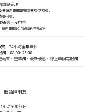
諮詢與受理
及費率相關問題繳費後之復話
遺失停話
或通信不良申告
上網相關設定與障礙排除等
Q寶：24小時全年無休
務：08:00~23:00
查帳單、查業務、最新優惠、線上申辦等服務
聽語障朋友
24小時全年無休