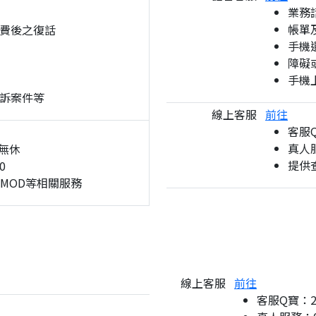
業務
帳單
費後之復話
手機
障礙
手機
訴案件等
線上客服
前往
客服
真人服
無休
提供
0
、MOD等相關服務
線上客服
前往
客服Q寶：