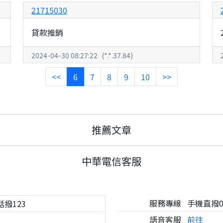
21715030
貸款推銷
2024-04-30 08:27:22
(
*.*.37.84
)
<<
6
7
8
9
10
>>
推薦文章
中華電信客服
服務專線
手機直撥08
話撥123
語音客服
前往