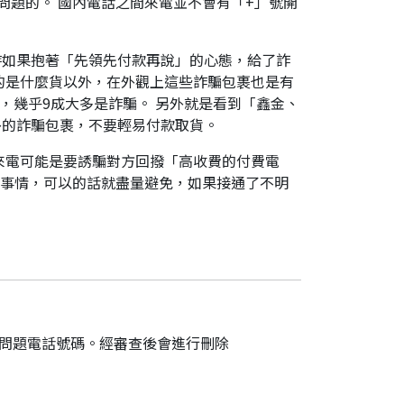
是有問題的。 國內電話之間來電並不會有「+」號開
時如果抱著「先領先付款再說」的心態，給了詐
的是什麼貨以外，在外觀上這些詐騙包裹也是有
，幾乎9成大多是詐騙。 另外就是看到「鑫金、
外的詐騙包裹，不要輕易付款取貨。
來電可能是要誘騙對方回撥「高收費的付費電
件事情，可以的話就盡量避免，如果接通了不明
的問題電話號碼。經審查後會進行刪除