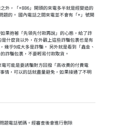
之外，「+886」開頭的來電多半就是經變造的
是有問題的。 國內電話之間來電並不會有「+」號開
時如果抱著「先領先付款再說」的心態，給了詐
的是什麼貨以外，在外觀上這些詐騙包裹也是有
，幾乎9成大多是詐騙。 另外就是看到「鑫金、
外的詐騙包裹，不要輕易付款取貨。
來電可能是要誘騙對方回撥「高收費的付費電
件事情，可以的話就盡量避免，如果接通了不明
的問題電話號碼。經審查後會進行刪除