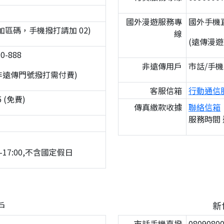
國外漫遊服務專
國外手機直撥
撥不加區碼，手機撥打請加 02)
線
(遠傳漫
0-888
非遠傳用戶
市話/手機直
非遠傳門號撥打需付費)
客服信箱
行動通信
 (免費)
傳真繳款收據
聯絡信箱
服務時間 週
-17:00,不含國定假日
戶
新
市話手機直撥
0809080