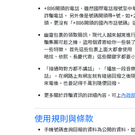
+886開頭的電話，雖然國際電話撥號至中
詐騙電話。 另外像是號碼開頭帶+號，如+2
頭，更沒有「+886開頭的國內市話號碼」
幽靈包裹的領取簡訊，現代人越來越常進
騙集團可趁之機，盜用個資寄給你一些裝了
一些特徵。 首先這些包裹上面大都會使用
皓炫、依熙、長慶代寄」這些關鍵字都要
「接通時對方都不講話」、「播放一段音樂
話」，在網路上有網友就有碰過回撥之後隔
來電後，也要記得千萬別隨便回撥。
更多關於詐騙資訊的詳細內容，可上
內政部
使用規則與條款
手機號碼查詢回報的資料為公開的資料，