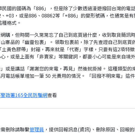
華民國的國碼為「886」，但是除了少數透過漫遊撥回台灣的電話
、+03，或是886、08862等「+886」的變形號碼，也通常
這種格式。
行網購，但時間一久常常忘了自己到底買過什麼，收到取貨簡訊
山寨品的「幽靈包裹」。 領取包裹前，除了先查證自己到底買
「土黃色膠帶」封箱，再來就是「代寄」字樣，只要有這2項特徵
小心，或是上面有「非賣家」等關鍵詞，都要小心可能是來自境
」或是講話「謝謝您的來電，再見」然後就掛掉。 這種類型的
月電話帳單增加一筆 50 元費用的情況。 「回撥不明來電」這
警政署165全民防騙網
查看
如需刪除請聯繫
管理員
，提供回報訊息(資訊)、刪除原因、回報