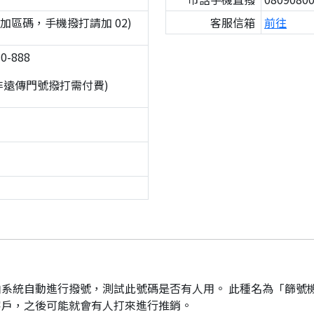
撥不加區碼，手機撥打請加 02)
客服信箱
前往
0-888
非遠傳門號撥打需付費)
系統自動進行撥號，測試此號碼是否有人用。 此種名為「篩號
客戶，之後可能就會有人打來進行推銷。