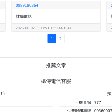
0989180364
詐騙電話
2026-06-02 03:11:53
(
*.*.144.194
)
1
2
推薦文章
遠傳電信客服
用戶
預
手機直撥
777
付費服務專線
093600