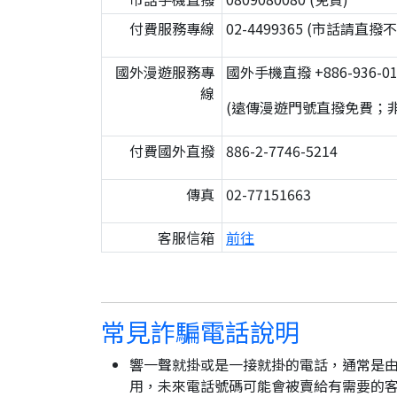
付費服務專線
02-4499365 (市話請直
國外漫遊服務專
國外手機直撥 +886-936-01
線
(遠傳漫遊門號直撥免費；
付費國外直撥
886-2-7746-5214
傳真
02-77151663
客服信箱
前往
常見詐騙電話說明
響一聲就掛或是一接就掛的電話，通常是由
用，未來電話號碼可能會被賣給有需要的