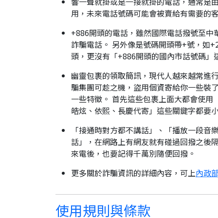
響一聲就掛或是一接就掛的電話，通常是由
用，未來電話號碼可能會被賣給有需要的
+886開頭的電話，雖然國際電話撥號至中
詐騙電話。 另外像是號碼開頭帶+號，如+2
頭，更沒有「+886開頭的國內市話號碼」
幽靈包裹的領取簡訊，現代人越來越常進
騙集團可趁之機，盜用個資寄給你一些裝了
一些特徵。 首先這些包裹上面大都會使用
皓炫、依熙、長慶代寄」這些關鍵字都要
「接通時對方都不講話」、「播放一段音樂
話」，在網路上有網友就有碰過回撥之後隔
來電後，也要記得千萬別隨便回撥。
更多關於詐騙資訊的詳細內容，可上
內政部
使用規則與條款