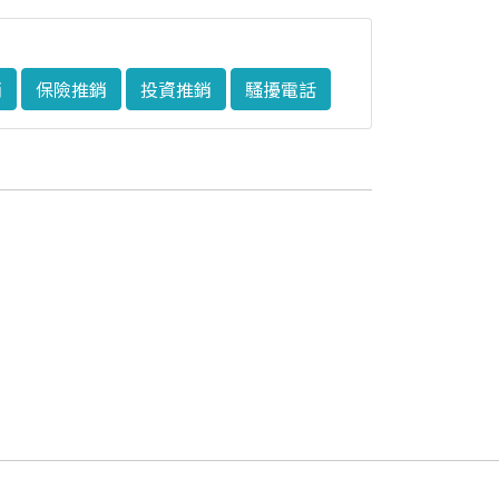
銷
保險推銷
投資推銷
騷擾電話