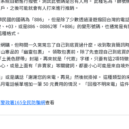
系統自動進行撥號，測試此號碼是否有人用。 此種名為「篩號
客戶，之後可能就會有人打來進行推銷。
華民國的國碼為「886」，但是除了少數透過漫遊撥回台灣的電話
、+03，或是886、08862等「+886」的變形號碼，也通常
這種格式。
行網購，但時間一久常常忘了自己到底買過什麼，收到取貨簡訊
山寨品的「幽靈包裹」。 領取包裹前，除了先查證自己到底買
「土黃色膠帶」封箱，再來就是「代寄」字樣，只要有這2項特徵
小心，或是上面有「非賣家」等關鍵詞，都要小心可能是來自境
」或是講話「謝謝您的來電，再見」然後就掛掉。 這種類型的
月電話帳單增加一筆 50 元費用的情況。 「回撥不明來電」這
警政署165全民防騙網
查看