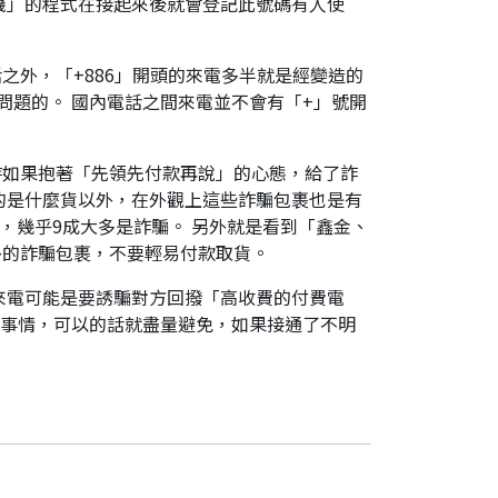
機」的程式在接起來後就會登記此號碼有人使
之外，「+886」開頭的來電多半就是經變造的
是有問題的。 國內電話之間來電並不會有「+」號開
時如果抱著「先領先付款再說」的心態，給了詐
的是什麼貨以外，在外觀上這些詐騙包裹也是有
，幾乎9成大多是詐騙。 另外就是看到「鑫金、
外的詐騙包裹，不要輕易付款取貨。
來電可能是要誘騙對方回撥「高收費的付費電
件事情，可以的話就盡量避免，如果接通了不明