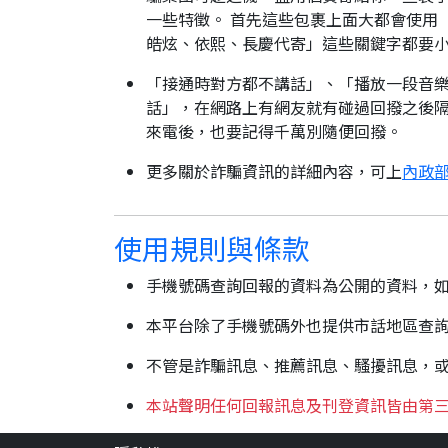
一些特徵。 首先這些包裹上面大都會使用
皓炫、依熙、長慶代寄」這些關鍵字都要
「接通時對方都不講話」、「播放一段音樂
話」，在網路上有網友就有碰過回撥之後隔
來電後，也要記得千萬別隨便回撥。
更多關於詐騙資訊的詳細內容，可上
內政部
使用規則與條款
手機號碼查詢回報的資料為公開的資料，
本平台除了手機號碼外也提供市話地區查
不管是詐騙訊息、推薦訊息、騷擾訊息，
本站聲明任何回報訊息及刊登資訊皆由第