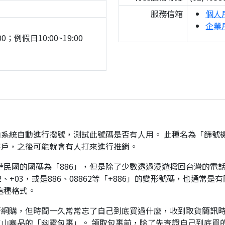
服務信箱
個人
企業
0；例假日10:00~19:00
系統自動進行撥號，測試此號碼是否有人用。 此種名為「篩號
客戶，之後可能就會有人打來進行推銷。
華民國的國碼為「886」，但是除了少數透過漫遊撥回台灣的電話
、+03，或是886、08862等「+886」的變形號碼，也通常
這種格式。
行網購，但時間一久常常忘了自己到底買過什麼，收到取貨簡訊
山寨品的「幽靈包裹」。 領取包裹前，除了先查證自己到底買