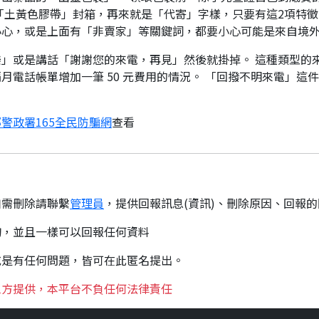
「土黃色膠帶」封箱，再來就是「代寄」字樣，只要有這2項特徵
小心，或是上面有「非賣家」等關鍵詞，都要小心可能是來自境
」或是講話「謝謝您的來電，再見」然後就掛掉。 這種類型的
月電話帳單增加一筆 50 元費用的情況。 「回撥不明來電」這
警政署165全民防騙網
查看
如需刪除請聯繫
管理員
，提供回報訊息(資訊)、刪除原因、回報
詢，並且一樣可以回報任何資料
或是有任何問題，皆可在此匿名提出。
三方提供，本平台不負任何法律責任