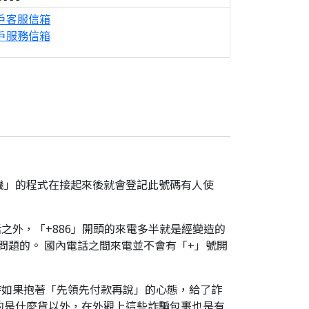
戶客服信箱
戶服務信箱
機」的程式在接起來後就會登記此號碼有人使
之外，「+886」開頭的來電多半就是經變造的
是有問題的。 國內電話之間來電並不會有「+」號開
時如果抱著「先領先付款再說」的心態，給了詐
的是什麼貨以外，在外觀上這些詐騙包裹也是有