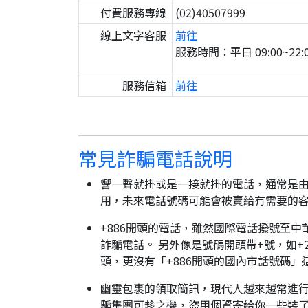
付費服務專線
(02)40507999
線上文字客服
前往
服務時間：平日 09:00~22:0
服務信箱
前往
常見詐騙電話說明
響一聲就掛或是一接就掛的電話，通常是由
用，未來電話號碼可能會被賣給有需要的
+886開頭的電話，雖然國際電話撥號至中
詐騙電話。 另外像是號碼開頭帶+號，如+2
頭，更沒有「+886開頭的國內市話號碼」
幽靈包裹的領取簡訊，現代人越來越常進
騙集團可趁之機，盜用個資寄給你一些裝了