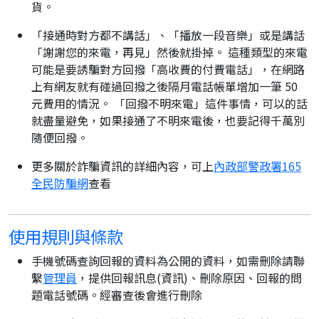
貨。
「接通時對方都不講話」、「播放一段音樂」或是講話
「謝謝您的來電，再見」然後就掛掉。 這種類型的來電
可能是要誘騙對方回撥「高收費的付費電話」，在網路
上有網友就有碰過回撥之後隔月電話帳單增加一筆 50
元費用的情況。 「回撥不明來電」這件事情，可以的話
就盡量避免，如果接通了不明來電後，也要記得千萬別
隨便回撥。
更多關於詐騙資訊的詳細內容，可上
內政部警政署165
全民防騙網
查看
使用規則與條款
手機號碼查詢回報的資料為公開的資料，如需刪除請聯
繫
管理員
，提供回報訊息(資訊)、刪除原因、回報的問
題電話號碼。經審查後會進行刪除