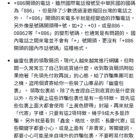
+886開頭的電話，雖然國際電話撥號至中華民國的國碼
為「886」，但是除了少數透過漫遊撥回台灣的電話之
外，「+886」開頭的來電多半就是經變造的詐騙電話。
另外像是號碼開頭帶+號，如+2、+03，或是886、
08862等「+886」的變形號碼，也通常是有問題的。 國
內電話之間來電並不會有「+」號開頭，更沒有「+886
開頭的國內市話號碼」這種格式。
幽靈包裹的領取簡訊，現代人越來越常進行網購，但時
間一久常常忘了自己到底買過什麼，收到取貨簡訊時如
果抱著「先領先付款再說」的心態，給了詐騙集團可趁
之機，盜用個資寄給你一些裝了山寨品的「幽靈包
裹」。 領取包裹前，除了先查證自己到底買的是什麼貨
以外，在外觀上這些詐騙包裹也是有一些特徵。 首先這
些包裹上面大都會使用「土黃色膠帶」封箱，再來就是
「代寄」字樣，只要有這2項特徵，幾乎9成大多是詐
騙。 另外就是看到「鑫金、皓炫、依熙、長慶代寄」這
些關鍵字都要小心，或是上面有「非賣家」等關鍵詞，
都要小心可能是來自境外的詐騙包裹，不要輕易付款取