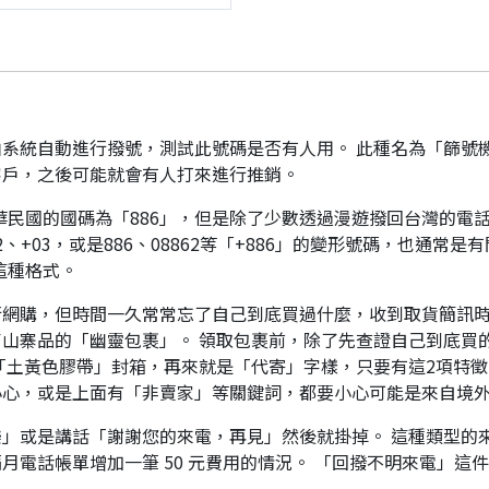
系統自動進行撥號，測試此號碼是否有人用。 此種名為「篩號
客戶，之後可能就會有人打來進行推銷。
華民國的國碼為「886」，但是除了少數透過漫遊撥回台灣的電話
、+03，或是886、08862等「+886」的變形號碼，也通常
這種格式。
行網購，但時間一久常常忘了自己到底買過什麼，收到取貨簡訊
山寨品的「幽靈包裹」。 領取包裹前，除了先查證自己到底買
「土黃色膠帶」封箱，再來就是「代寄」字樣，只要有這2項特徵
小心，或是上面有「非賣家」等關鍵詞，都要小心可能是來自境
」或是講話「謝謝您的來電，再見」然後就掛掉。 這種類型的
月電話帳單增加一筆 50 元費用的情況。 「回撥不明來電」這