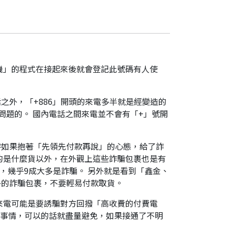
機」的程式在接起來後就會登記此號碼有人使
之外，「+886」開頭的來電多半就是經變造的
是有問題的。 國內電話之間來電並不會有「+」號開
時如果抱著「先領先付款再說」的心態，給了詐
的是什麼貨以外，在外觀上這些詐騙包裹也是有
，幾乎9成大多是詐騙。 另外就是看到「鑫金、
外的詐騙包裹，不要輕易付款取貨。
來電可能是要誘騙對方回撥「高收費的付費電
件事情，可以的話就盡量避免，如果接通了不明