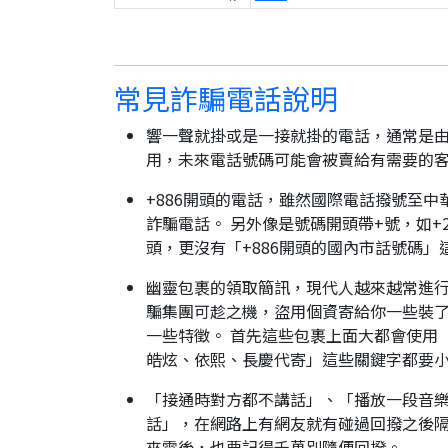
常見詐騙電話說明
響一聲就掛或是一接就掛的電話，通常是由
用，未來電話號碼可能會被賣給有需要的
+886開頭的電話，雖然國際電話撥號至中
詐騙電話。 另外像是號碼開頭帶+號，如+2
頭，更沒有「+886開頭的國內市話號碼」
幽靈包裹的領取簡訊，現代人越來越常進
騙集團可趁之機，盜用個資寄給你一些裝了
一些特徵。 首先這些包裹上面大都會使用
皓炫、依熙、長慶代寄」這些關鍵字都要
「接通時對方都不講話」、「播放一段音樂
話」，在網路上有網友就有碰過回撥之後隔
來電後，也要記得千萬別隨便回撥。