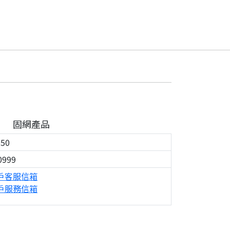
固網產品
050
0999
戶客服信箱
戶服務信箱