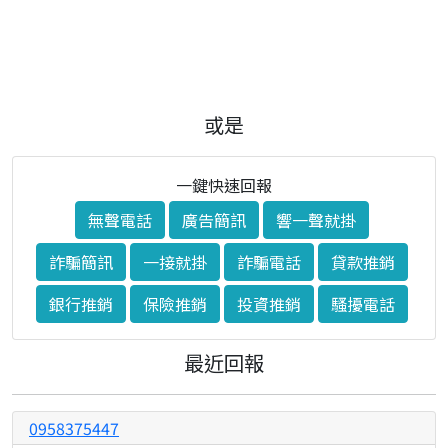
或是
一鍵快速回報
無聲電話
廣告簡訊
響一聲就掛
詐騙簡訊
一接就掛
詐騙電話
貸款推銷
銀行推銷
保險推銷
投資推銷
騷擾電話
最近回報
0958375447