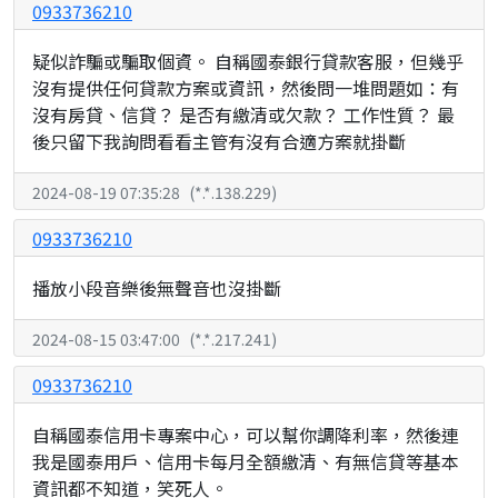
0933736210
疑似詐騙或騙取個資。 自稱國泰銀行貸款客服，但幾乎
沒有提供任何貸款方案或資訊，然後問一堆問題如：有
沒有房貸、信貸？ 是否有繳清或欠款？ 工作性質？ 最
後只留下我詢問看看主管有沒有合適方案就掛斷
2024-08-19 07:35:28
(
*.*.138.229
)
0933736210
播放小段音樂後無聲音也沒掛斷
2024-08-15 03:47:00
(
*.*.217.241
)
0933736210
自稱國泰信用卡專案中心，可以幫你調降利率，然後連
我是國泰用戶、信用卡每月全額繳清、有無信貸等基本
資訊都不知道，笑死人。