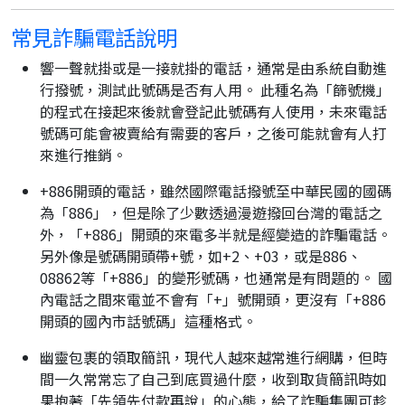
常見詐騙電話說明
響一聲就掛或是一接就掛的電話，通常是由系統自動進
行撥號，測試此號碼是否有人用。 此種名為「篩號機」
的程式在接起來後就會登記此號碼有人使用，未來電話
號碼可能會被賣給有需要的客戶，之後可能就會有人打
來進行推銷。
+886開頭的電話，雖然國際電話撥號至中華民國的國碼
為「886」，但是除了少數透過漫遊撥回台灣的電話之
外，「+886」開頭的來電多半就是經變造的詐騙電話。
另外像是號碼開頭帶+號，如+2、+03，或是886、
08862等「+886」的變形號碼，也通常是有問題的。 國
內電話之間來電並不會有「+」號開頭，更沒有「+886
開頭的國內市話號碼」這種格式。
幽靈包裹的領取簡訊，現代人越來越常進行網購，但時
間一久常常忘了自己到底買過什麼，收到取貨簡訊時如
果抱著「先領先付款再說」的心態，給了詐騙集團可趁