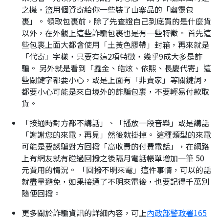
之機，盜用個資寄給你一些裝了山寨品的「幽靈包
裹」。 領取包裹前，除了先查證自己到底買的是什麼貨
以外，在外觀上這些詐騙包裹也是有一些特徵。 首先這
些包裹上面大都會使用「土黃色膠帶」封箱，再來就是
「代寄」字樣，只要有這2項特徵，幾乎9成大多是詐
騙。 另外就是看到「鑫金、皓炫、依熙、長慶代寄」這
些關鍵字都要小心，或是上面有「非賣家」等關鍵詞，
都要小心可能是來自境外的詐騙包裹，不要輕易付款取
貨。
「接通時對方都不講話」、「播放一段音樂」或是講話
「謝謝您的來電，再見」然後就掛掉。 這種類型的來電
可能是要誘騙對方回撥「高收費的付費電話」，在網路
上有網友就有碰過回撥之後隔月電話帳單增加一筆 50
元費用的情況。 「回撥不明來電」這件事情，可以的話
就盡量避免，如果接通了不明來電後，也要記得千萬別
隨便回撥。
更多關於詐騙資訊的詳細內容，可上
內政部警政署165