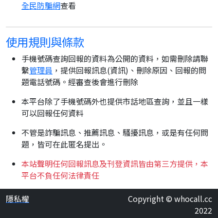
全民防騙網
查看
使用規則與條款
手機號碼查詢回報的資料為公開的資料，如需刪除請聯
繫
管理員
，提供回報訊息(資訊)、刪除原因、回報的問
題電話號碼。經審查後會進行刪除
本平台除了手機號碼外也提供市話地區查詢，並且一樣
可以回報任何資料
不管是詐騙訊息、推薦訊息、騷擾訊息，或是有任何問
題，皆可在此匿名提出。
本站聲明任何回報訊息及刊登資訊皆由第三方提供，本
平台不負任何法律責任
隱私權
Copyright © whocall.cc
2022