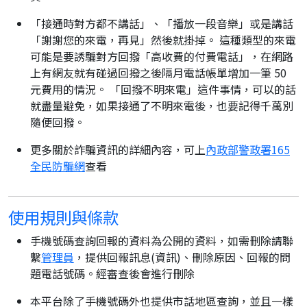
「接通時對方都不講話」、「播放一段音樂」或是講話
「謝謝您的來電，再見」然後就掛掉。 這種類型的來電
可能是要誘騙對方回撥「高收費的付費電話」，在網路
上有網友就有碰過回撥之後隔月電話帳單增加一筆 50
元費用的情況。 「回撥不明來電」這件事情，可以的話
就盡量避免，如果接通了不明來電後，也要記得千萬別
隨便回撥。
更多關於詐騙資訊的詳細內容，可上
內政部警政署165
全民防騙網
查看
使用規則與條款
手機號碼查詢回報的資料為公開的資料，如需刪除請聯
繫
管理員
，提供回報訊息(資訊)、刪除原因、回報的問
題電話號碼。經審查後會進行刪除
本平台除了手機號碼外也提供市話地區查詢，並且一樣