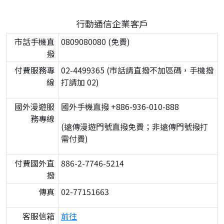
行動通信企業客戶
市話手機直
0809080080 (免費)
撥
付費服務專
02-4499365 (市話請直撥不加區碼，手機撥
線
打請加 02)
國外漫遊服
國外手機直撥 +886-936-010-888
務專線
(遠傳漫遊門號直撥免費；非遠傳門號撥打
需付費)
付費國外直
886-2-7746-5214
撥
傳真
02-77151663
客服信箱
前往