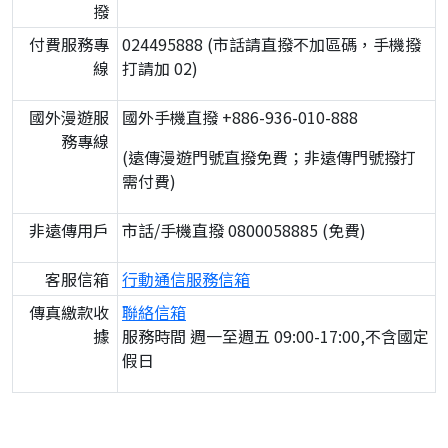
撥
付費服務專
024495888 (市話請直撥不加區碼，手機撥
線
打請加 02)
國外漫遊服
國外手機直撥 +886-936-010-888
務專線
(遠傳漫遊門號直撥免費；非遠傳門號撥打
需付費)
非遠傳用戶
市話/手機直撥 0800058885 (免費)
客服信箱
行動通信服務信箱
傳真繳款收
聯絡信箱
據
服務時間 週一至週五 09:00-17:00,不含國定
假日