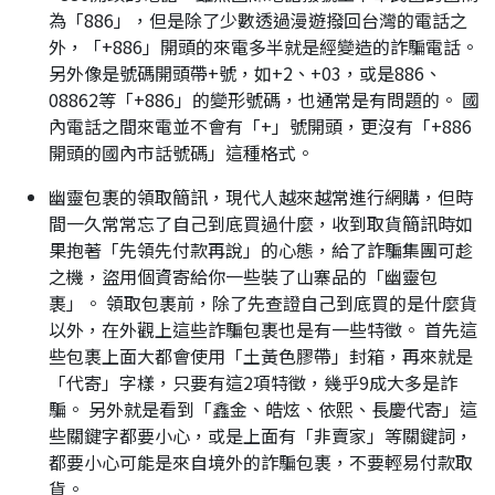
為「886」，但是除了少數透過漫遊撥回台灣的電話之
外，「+886」開頭的來電多半就是經變造的詐騙電話。
另外像是號碼開頭帶+號，如+2、+03，或是886、
08862等「+886」的變形號碼，也通常是有問題的。 國
內電話之間來電並不會有「+」號開頭，更沒有「+886
開頭的國內市話號碼」這種格式。
幽靈包裹的領取簡訊，現代人越來越常進行網購，但時
間一久常常忘了自己到底買過什麼，收到取貨簡訊時如
果抱著「先領先付款再說」的心態，給了詐騙集團可趁
之機，盜用個資寄給你一些裝了山寨品的「幽靈包
裹」。 領取包裹前，除了先查證自己到底買的是什麼貨
以外，在外觀上這些詐騙包裹也是有一些特徵。 首先這
些包裹上面大都會使用「土黃色膠帶」封箱，再來就是
「代寄」字樣，只要有這2項特徵，幾乎9成大多是詐
騙。 另外就是看到「鑫金、皓炫、依熙、長慶代寄」這
些關鍵字都要小心，或是上面有「非賣家」等關鍵詞，
都要小心可能是來自境外的詐騙包裹，不要輕易付款取
貨。