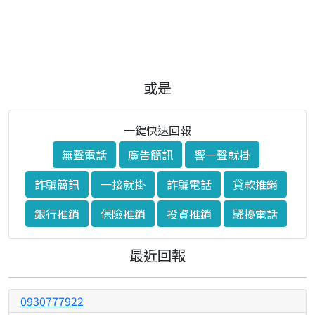
或是
一鍵快速回報
無聲電話
廣告簡訊
響一聲就掛
詐騙簡訊
一接就掛
詐騙電話
貸款推銷
銀行推銷
保險推銷
投資推銷
騷擾電話
最近回報
0930777922