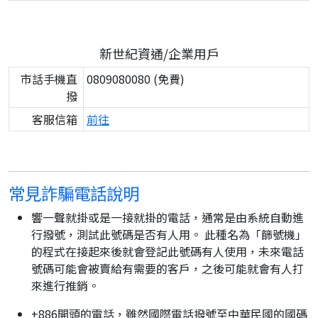
新世紀資通/企業用戶
市話手機直
0809080080 (免費)
撥
客服信箱
前往
常見詐騙電話說明
響一聲就掛或是一接就掛的電話，通常是由系統自動進
行撥號，測試此號碼是否有人用。 此種名為「篩號機」
的程式在接起來後就會登記此號碼有人使用，未來電話
號碼可能會被賣給有需要的客戶，之後可能就會有人打
來進行推銷。
+886開頭的電話，雖然國際電話撥號至中華民國的國碼