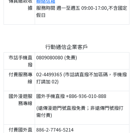
傳真繳款收
聯絡信箱
據
服務時間 週一至週五 09:00-17:00,不含國定
假日
行動通信企業客戶
市話手機直
0809080080 (免費)
撥
付費服務專
02-4499365 (市話請直撥不加區碼，手機撥
線
打請加 02)
國外漫遊服
國外手機直撥 +886-936-010-888
務專線
(遠傳漫遊門號直撥免費；非遠傳門號撥打
需付費)
付費國外直
886-2-7746-5214