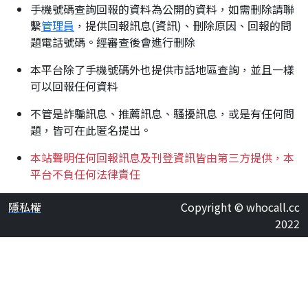
手機號碼查詢回報的資料為公開的資料，如需刪除請聯
繫
管理員
，提供回報訊息(資訊)、刪除原因、回報的問
題電話號碼。經審查後會進行刪除
本平台除了手機號碼外也提供市話地區查詢，並且一樣
可以回報任何資料
不管是詐騙訊息、推薦訊息、騷擾訊息，或是有任何問
題，皆可在此匿名提出。
本站聲明任何回報訊息及刊登資訊皆由第三方提供，本
平台不負任何法律責任
隱私權
Copyright © whocall.cc
2022