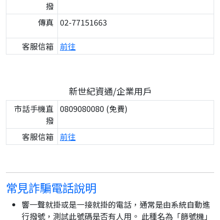
撥
傳真
02-77151663
客服信箱
前往
新世紀資通/企業用戶
市話手機直
0809080080 (免費)
撥
客服信箱
前往
常見詐騙電話說明
響一聲就掛或是一接就掛的電話，通常是由系統自動進
行撥號，測試此號碼是否有人用。 此種名為「篩號機」