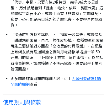
「代寄」字樣，只要有這2項特徵，幾乎9成大多是詐
騙。 另外就是看到「鑫金、皓炫、依熙、長慶代寄」這
些關鍵字都要小心，或是上面有「非賣家」等關鍵詞，
都要小心可能是來自境外的詐騙包裹，不要輕易付款取
貨。
「接通時對方都不講話」、「播放一段音樂」或是講話
「謝謝您的來電，再見」然後就掛掉。 這種類型的來電
可能是要誘騙對方回撥「高收費的付費電話」，在網路
上有網友就有碰過回撥之後隔月電話帳單增加一筆 50
元費用的情況。 「回撥不明來電」這件事情，可以的話
就盡量避免，如果接通了不明來電後，也要記得千萬別
隨便回撥。
更多關於詐騙資訊的詳細內容，可上
內政部警政署165
全民防騙網
查看
使用規則與條款