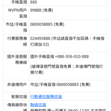
手機直撥
888
MVPN用戶
99888 (免費)
直撥
市話/手機直
0800058885 (免費)
撥
付費服務專
024495888 (市話請直撥不加區碼，手機撥
線
打請加 02)
國外漫遊服
國外手機直撥 +886-936-010-888
務專線
(遠傳漫遊門號直撥免費；非遠傳門號撥打
需付費)
非遠傳用戶
市話/手機直撥 0800058885 (免費)
客服信箱
行動通信服務信箱
傳真繳款收
聯絡信箱
據
服務時間 週一至週五 09:00-17:00,不含國定