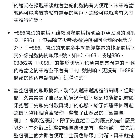
的程式在接起來後就會登記此號碼有人使用，未來電話
號碼可能會被賣給有需要的客戶，之後可能就會有人打
來進行推銷。
+886開頭的電話，雖然國際電話撥號至中華民國的國碼
為「886」，但是除了少數透過漫遊撥回台灣的電話之
外，「+886」開頭的來電多半就是經變造的詐騙電話。
另外像是號碼開頭帶+號，如+2、+03，或是886、
08862等「+886」的變形號碼，也通常是有問題的。 國
內電話之間來電並不會有「+」號開頭，更沒有「+886
開頭的國內市話號碼」這種格式。
幽靈包裹的領取簡訊，現代人越來越常進行網購，但時
間一久常常忘了自己到底買過什麼，收到取貨簡訊時如
果抱著「先領先付款再說」的心態，給了詐騙集團可趁
之機，盜用個資寄給你一些裝了山寨品的「幽靈包
裹」。 領取包裹前，除了先查證自己到底買的是什麼貨
以外，在外觀上這些詐騙包裹也是有一些特徵。 首先這
些包裹上面大都會使用「土黃色膠帶」封箱，再來就是