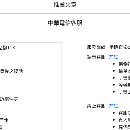
推薦文章
中華電信客服
服務專線
手機直撥08
話撥123
語音客服
前往
業務
帳單
費後之復話
手機
障礙
手機
訴案件等
線上客服
前往
客服
真人服
無休
提供
0