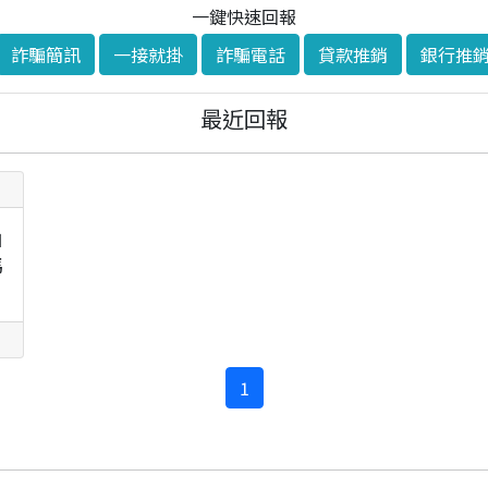
一鍵快速回報
詐騙簡訊
一接就掛
詐騙電話
貸款推銷
銀行推
最近回報
自
馬
1