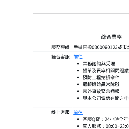
綜合業務
服務專線
手機直撥0800080123或市
語音客服
前往
業務諮詢與受理
帳單及費率相關問題繳
預防工程挖損案件
通報機線異常障礙
意外事故緊急通報
與本公司電信有關之申
線上客服
前往
客服Q寶：24小時全年
真人服務：08:00~23:0