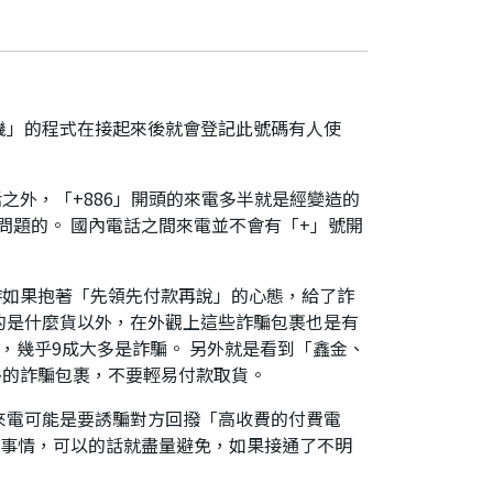
機」的程式在接起來後就會登記此號碼有人使
之外，「+886」開頭的來電多半就是經變造的
是有問題的。 國內電話之間來電並不會有「+」號開
時如果抱著「先領先付款再說」的心態，給了詐
的是什麼貨以外，在外觀上這些詐騙包裹也是有
，幾乎9成大多是詐騙。 另外就是看到「鑫金、
外的詐騙包裹，不要輕易付款取貨。
來電可能是要誘騙對方回撥「高收費的付費電
件事情，可以的話就盡量避免，如果接通了不明