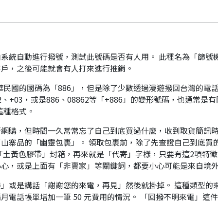
系統自動進行撥號，測試此號碼是否有人用。 此種名為「篩號
客戶，之後可能就會有人打來進行推銷。
華民國的國碼為「886」，但是除了少數透過漫遊撥回台灣的電話
、+03，或是886、08862等「+886」的變形號碼，也通常
這種格式。
行網購，但時間一久常常忘了自己到底買過什麼，收到取貨簡訊
山寨品的「幽靈包裹」。 領取包裹前，除了先查證自己到底買
「土黃色膠帶」封箱，再來就是「代寄」字樣，只要有這2項特徵
小心，或是上面有「非賣家」等關鍵詞，都要小心可能是來自境
」或是講話「謝謝您的來電，再見」然後就掛掉。 這種類型的
月電話帳單增加一筆 50 元費用的情況。 「回撥不明來電」這