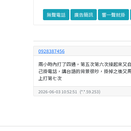
無聲電話
廣告簡訊
響一聲就掛
0928387456
兩小時內打了四通，第五次第六次接起來又
己掛電話，講台語的背景很吵，掛掉之後又
上打第七次
2026-06-03 10:52:51
(
*.*.59.253
)