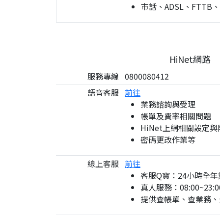
市話、ADSL、FTTB
HiNet網路
服務專線
0800080412
語音客服
前往
業務諮詢與受理
帳單及費率相關問題
HiNet上網相關設定
密碼更改作業等
線上客服
前往
客服Q寶：24小時全年
真人服務：08:00~23:0
提供查帳單、查業務、