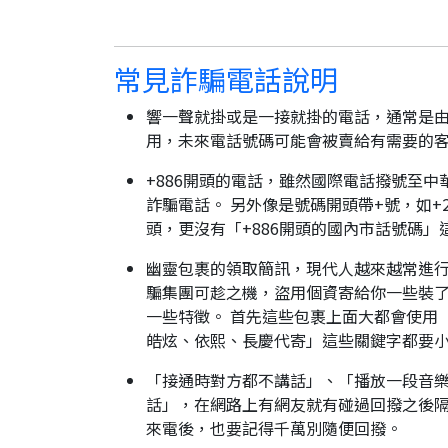
常見詐騙電話說明
響一聲就掛或是一接就掛的電話，通常是由
用，未來電話號碼可能會被賣給有需要的
+886開頭的電話，雖然國際電話撥號至中
詐騙電話。 另外像是號碼開頭帶+號，如+2
頭，更沒有「+886開頭的國內市話號碼」
幽靈包裹的領取簡訊，現代人越來越常進
騙集團可趁之機，盜用個資寄給你一些裝了
一些特徵。 首先這些包裹上面大都會使用
皓炫、依熙、長慶代寄」這些關鍵字都要
「接通時對方都不講話」、「播放一段音樂
話」，在網路上有網友就有碰過回撥之後隔
來電後，也要記得千萬別隨便回撥。