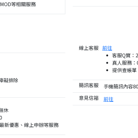
、MOD等相關服務
線上客服
前往
客服Q寶：
真人服務：08
提供查帳單
與障礙排除
簡訊客服
手機簡訊內容80
意見信箱
前往
無休
0
最新優惠、線上申辦等服務