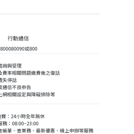
行動通信
00080090或800
諮詢與受理
及費率相關問題繳費後之復話
遺失停話
或通信不良申告
上網相關設定與障礙排除等
Q寶：24小時全年無休
務：08:00~23:00
查帳單、查業務、最新優惠、線上申辦等服務