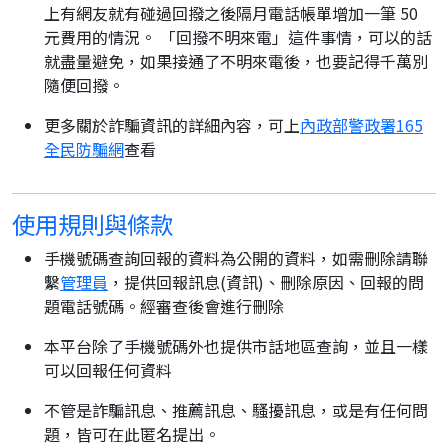
上有網友就有碰過回撥之後隔月電話帳單增加一筆 50
元費用的情況。 「回撥不明來電」這件事情，可以的話
就盡量避免，如果接通了不明來電後，也要記得千萬別
隨便回撥。
更多關於詐騙資訊的詳細內容，可上
內政部警政署165
全民防騙網
查看
使用規則與條款
手機號碼查詢回報的資料為公開的資料，如需刪除請聯
繫
管理員
，提供回報訊息(資訊)、刪除原因、回報的問
題電話號碼。經審查後會進行刪除
本平台除了手機號碼外也提供市話地區查詢，並且一樣
可以回報任何資料
不管是詐騙訊息、推薦訊息、騷擾訊息，或是有任何問
題，皆可在此匿名提出。