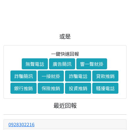
或是
一鍵快速回報
無聲電話
廣告簡訊
響一聲就掛
詐騙簡訊
一接就掛
詐騙電話
貸款推銷
銀行推銷
保險推銷
投資推銷
騷擾電話
最近回報
0928302216