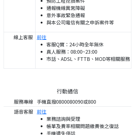
預防工程挖損案件
通報機線異常障礙
意外事故緊急通報
與本公司電信有關之申訴案件等
線上客服
前往
客服Q寶：24小時全年無休
真人服務：08:00~23:00
市話、ADSL、FTTB、MOD等相關服務
行動通信
服務專線
手機直撥0800080090或800
語音客服
前往
業務諮詢與受理
帳單及費率相關問題繳費後之復話
手機遺失停話