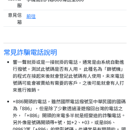
服
意見信
前往
箱
常見詐騙電話說明
響一聲就掛或是一接就掛的電話，通常是由系統自動進
行撥號，測試此號碼是否有人用。 此種名為「篩號機」
的程式在接起來後就會登記此號碼有人使用，未來電話
號碼可能會被賣給有需要的客戶，之後可能就會有人打
來進行推銷。
+886開頭的電話，雖然國際電話撥號至中華民國的國碼
為「886」，但是除了少數透過漫遊撥回台灣的電話之
外，「+886」開頭的來電多半就是經變造的詐騙電話。
另外像是號碼開頭帶+號，如+2、+03，或是886、
08862等「+886」的變形號碼，也通常是有問題的。 國