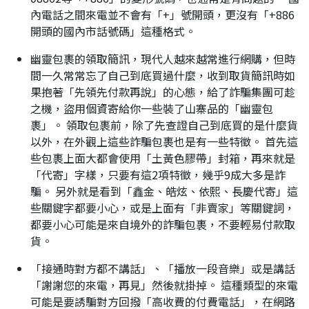
內電話之間來電並不會有「+」號開頭，更沒有「+886
開頭的國內市話號碼」這種格式。
幽靈包裹的領取簡訊，現代人越來越常進行網購，但時
間一久常常忘了自己到底買過什麼，收到取貨簡訊時如
果抱著「先領先付款再說」的心態，給了詐騙集團可趁
之機，盜用個資寄給你一些裝了山寨品的「幽靈包
裹」。 領取包裹前，除了先查證自己到底買的是什麼貨
以外，在外觀上這些詐騙包裹也是有一些特徵。 首先這
些包裹上面大都會使用「土黃色膠帶」封箱，再來就是
「代寄」字樣，只要有這2項特徵，幾乎9成大多是詐
騙。 另外就是看到「鑫金、皓炫、依熙、長慶代寄」這
些關鍵字都要小心，或是上面有「非賣家」等關鍵詞，
都要小心可能是來自境外的詐騙包裹，不要輕易付款取
貨。
「接通時對方都不講話」、「播放一段音樂」或是講話
「謝謝您的來電，再見」然後就掛掉。 這種類型的來電
可能是要誘騙對方回撥「高收費的付費電話」，在網路