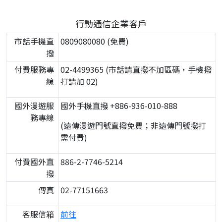
行動通信企業客戶
市話手機直
0809080080 (免費)
撥
付費服務專
02-4499365 (市話請直撥不加區碼，手機撥
線
打請加 02)
國外漫遊服
國外手機直撥 +886-936-010-888
務專線
(遠傳漫遊門號直撥免費；非遠傳門號撥打
需付費)
付費國外直
886-2-7746-5214
撥
傳真
02-77151663
客服信箱
前往