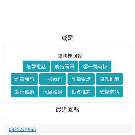
或是
一鍵快速回報
無聲電話
廣告簡訊
響一聲就掛
詐騙簡訊
一接就掛
詐騙電話
貸款推銷
銀行推銷
保險推銷
投資推銷
騷擾電話
最近回報
0925274865