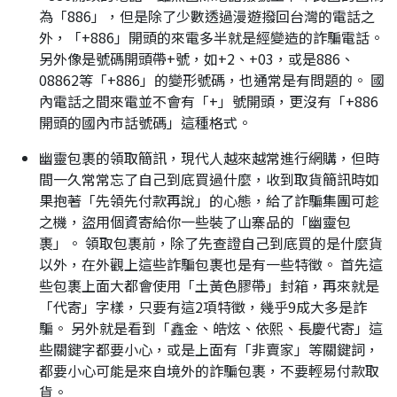
為「886」，但是除了少數透過漫遊撥回台灣的電話之
外，「+886」開頭的來電多半就是經變造的詐騙電話。
另外像是號碼開頭帶+號，如+2、+03，或是886、
08862等「+886」的變形號碼，也通常是有問題的。 國
內電話之間來電並不會有「+」號開頭，更沒有「+886
開頭的國內市話號碼」這種格式。
幽靈包裹的領取簡訊，現代人越來越常進行網購，但時
間一久常常忘了自己到底買過什麼，收到取貨簡訊時如
果抱著「先領先付款再說」的心態，給了詐騙集團可趁
之機，盜用個資寄給你一些裝了山寨品的「幽靈包
裹」。 領取包裹前，除了先查證自己到底買的是什麼貨
以外，在外觀上這些詐騙包裹也是有一些特徵。 首先這
些包裹上面大都會使用「土黃色膠帶」封箱，再來就是
「代寄」字樣，只要有這2項特徵，幾乎9成大多是詐
騙。 另外就是看到「鑫金、皓炫、依熙、長慶代寄」這
些關鍵字都要小心，或是上面有「非賣家」等關鍵詞，
都要小心可能是來自境外的詐騙包裹，不要輕易付款取
貨。