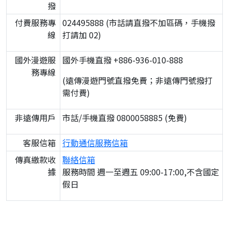
撥
付費服務專
024495888 (市話請直撥不加區碼，手機撥
線
打請加 02)
國外漫遊服
國外手機直撥 +886-936-010-888
務專線
(遠傳漫遊門號直撥免費；非遠傳門號撥打
需付費)
非遠傳用戶
市話/手機直撥 0800058885 (免費)
客服信箱
行動通信服務信箱
傳真繳款收
聯絡信箱
據
服務時間 週一至週五 09:00-17:00,不含國定
假日