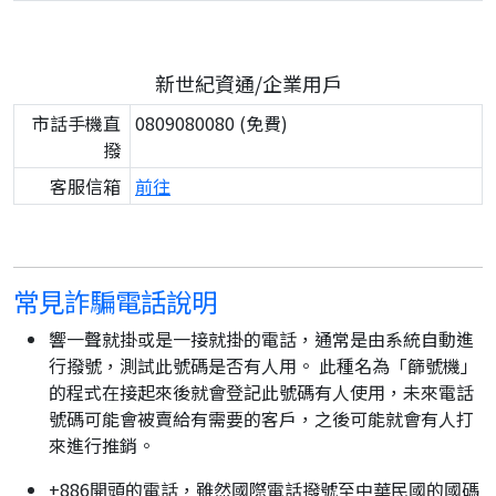
新世紀資通/企業用戶
市話手機直
0809080080 (免費)
撥
客服信箱
前往
常見詐騙電話說明
響一聲就掛或是一接就掛的電話，通常是由系統自動進
行撥號，測試此號碼是否有人用。 此種名為「篩號機」
的程式在接起來後就會登記此號碼有人使用，未來電話
號碼可能會被賣給有需要的客戶，之後可能就會有人打
來進行推銷。
+886開頭的電話，雖然國際電話撥號至中華民國的國碼