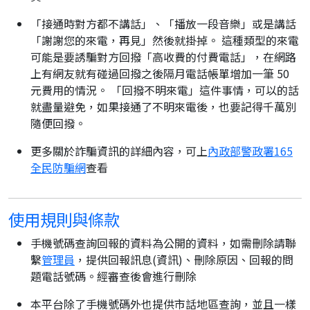
「接通時對方都不講話」、「播放一段音樂」或是講話
「謝謝您的來電，再見」然後就掛掉。 這種類型的來電
可能是要誘騙對方回撥「高收費的付費電話」，在網路
上有網友就有碰過回撥之後隔月電話帳單增加一筆 50
元費用的情況。 「回撥不明來電」這件事情，可以的話
就盡量避免，如果接通了不明來電後，也要記得千萬別
隨便回撥。
更多關於詐騙資訊的詳細內容，可上
內政部警政署165
全民防騙網
查看
使用規則與條款
手機號碼查詢回報的資料為公開的資料，如需刪除請聯
繫
管理員
，提供回報訊息(資訊)、刪除原因、回報的問
題電話號碼。經審查後會進行刪除
本平台除了手機號碼外也提供市話地區查詢，並且一樣