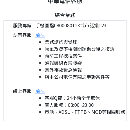
中華電信客服
綜合業務
服務專線
手機直撥0800080123或市話撥123
語音客服
前往
業務諮詢與受理
帳單及費率相關問題繳費後之復話
預防工程挖損案件
通報機線異常障礙
意外事故緊急通報
與本公司電信有關之申訴案件等
線上客服
前往
客服Q寶：24小時全年無休
真人服務：08:00~23:00
市話、ADSL、FTTB、MOD等相關服務