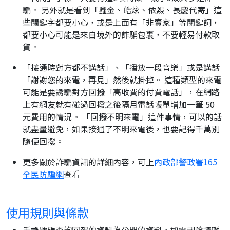
騙。 另外就是看到「鑫金、皓炫、依熙、長慶代寄」這
些關鍵字都要小心，或是上面有「非賣家」等關鍵詞，
都要小心可能是來自境外的詐騙包裹，不要輕易付款取
貨。
「接通時對方都不講話」、「播放一段音樂」或是講話
「謝謝您的來電，再見」然後就掛掉。 這種類型的來電
可能是要誘騙對方回撥「高收費的付費電話」，在網路
上有網友就有碰過回撥之後隔月電話帳單增加一筆 50
元費用的情況。 「回撥不明來電」這件事情，可以的話
就盡量避免，如果接通了不明來電後，也要記得千萬別
隨便回撥。
更多關於詐騙資訊的詳細內容，可上
內政部警政署165
全民防騙網
查看
使用規則與條款