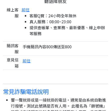
聽語障朋友
線上客
前往
服
客服Q寶：24小時全年無休
真人服務：08:00~23:00
提供查帳單、查業務、最新優惠、線上申辦
等服務
簡訊客
手機簡訊內容800傳送至800
服
意見信
前往
箱
常見詐騙電話說明
響一聲就掛或是一接就掛的電話，通常是由系統自動進
行撥號，測試此號碼是否有人用。 此種名為「篩號機」