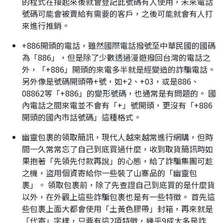
的程式在接起來後就會登記此號碼有人使用，未來電話
號碼可能會被賣給有需要的客戶，之後可能就會有人打
來進行推銷。
+886開頭的電話，雖然國際電話撥號至中華民國的國碼
為「886」，但是除了少數透過漫遊撥回台灣的電話之
外，「+886」開頭的來電多半就是經變造的詐騙電話。
另外像是號碼開頭帶+號，如+2、+03，或是886、
08862等「+886」的變形號碼，也通常是有問題的。 國
內電話之間來電並不會有「+」號開頭，更沒有「+886
開頭的國內市話號碼」這種格式。
幽靈包裹的領取簡訊，現代人越來越常進行網購，但時
間一久常常忘了自己到底買過什麼，收到取貨簡訊時如
果抱著「先領先付款再說」的心態，給了詐騙集團可趁
之機，盜用個資寄給你一些裝了山寨品的「幽靈包
裹」。 領取包裹前，除了先查證自己到底買的是什麼貨
以外，在外觀上這些詐騙包裹也是有一些特徵。 首先這
些包裹上面大都會使用「土黃色膠帶」封箱，再來就是
「代寄」字樣，只要有這2項特徵，幾乎9成大多是詐