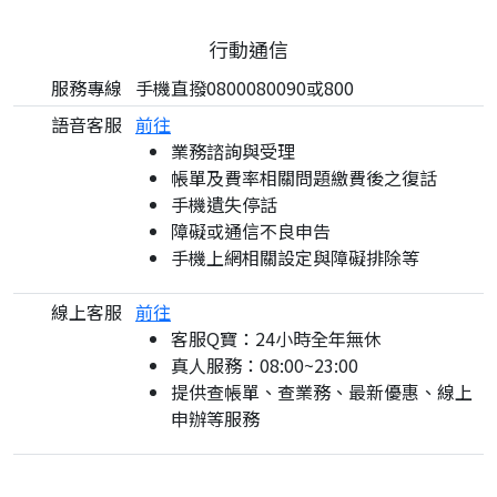
行動通信
服務專線
手機直撥0800080090或800
語音客服
前往
業務諮詢與受理
帳單及費率相關問題繳費後之復話
手機遺失停話
障礙或通信不良申告
手機上網相關設定與障礙排除等
線上客服
前往
客服Q寶：24小時全年無休
真人服務：08:00~23:00
提供查帳單、查業務、最新優惠、線上
申辦等服務