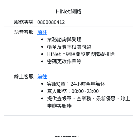
HiNet網路
服務專線
0800080412
語音客服
前往
業務諮詢與受理
帳單及費率相關問題
HiNet上網相關設定與障礙排除
密碼更改作業等
線上客服
前往
客服Q寶：24小時全年無休
真人服務：08:00~23:00
提供查帳單、查業務、最新優惠、線上
申辦等服務