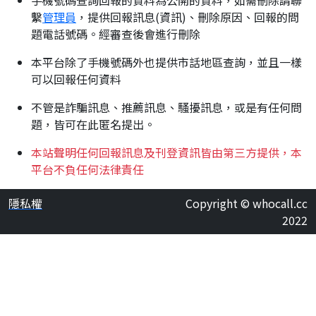
手機號碼查詢回報的資料為公開的資料，如需刪除請聯
繫
管理員
，提供回報訊息(資訊)、刪除原因、回報的問
題電話號碼。經審查後會進行刪除
本平台除了手機號碼外也提供市話地區查詢，並且一樣
可以回報任何資料
不管是詐騙訊息、推薦訊息、騷擾訊息，或是有任何問
題，皆可在此匿名提出。
本站聲明任何回報訊息及刊登資訊皆由第三方提供，本
平台不負任何法律責任
隱私權
Copyright © whocall.cc
2022