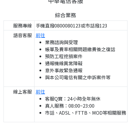
中華電信客服
綜合業務
服務專線
手機直撥0800080123或市話撥123
語音客服
前往
業務諮詢與受理
帳單及費率相關問題繳費後之復話
預防工程挖損案件
通報機線異常障礙
意外事故緊急通報
與本公司電信有關之申訴案件等
線上客服
前往
客服Q寶：24小時全年無休
真人服務：08:00~23:00
市話、ADSL、FTTB、MOD等相關服務