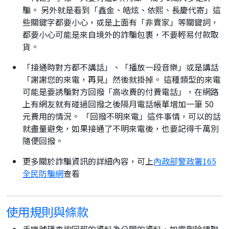
騙。 另外就是看到「鑫金、皓炫、依熙、長慶代寄」這
些關鍵字都要小心，或是上面有「非賣家」等關鍵詞，
都要小心可能是來自境外的詐騙包裹，不要輕易付款取
貨。
「接通時對方都不講話」、「播放一段音樂」或是講話
「謝謝您的來電，再見」然後就掛掉。 這種類型的來電
可能是要誘騙對方回撥「高收費的付費電話」，在網路
上有網友就有碰過回撥之後隔月電話帳單增加一筆 50
元費用的情況。 「回撥不明來電」這件事情，可以的話
就盡量避免，如果接通了不明來電後，也要記得千萬別
隨便回撥。
更多關於詐騙資訊的詳細內容，可上
內政部警政署165
全民防騙網
查看
使用規則與條款