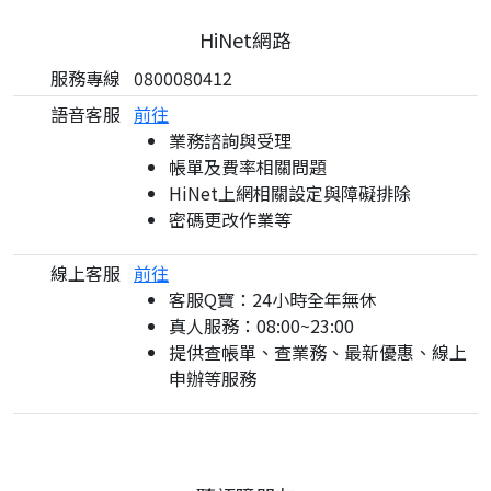
HiNet網路
服務專線
0800080412
語音客服
前往
業務諮詢與受理
帳單及費率相關問題
HiNet上網相關設定與障礙排除
密碼更改作業等
線上客服
前往
客服Q寶：24小時全年無休
真人服務：08:00~23:00
提供查帳單、查業務、最新優惠、線上
申辦等服務