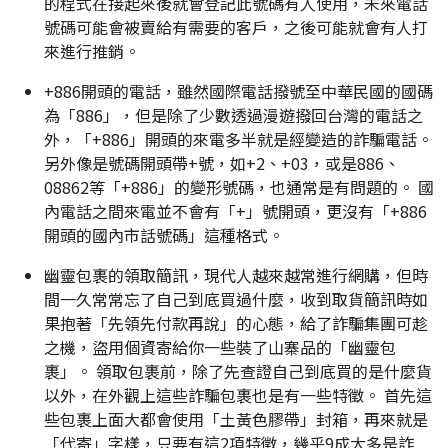
的程式在接起來後就會登記此號碼有人使用，未來電話
號碼可能會被賣給有需要的客戶，之後可能就會有人打
來進行推銷。
+886開頭的電話，雖然國際電話撥號至中華民國的國碼
為「886」，但是除了少數透過漫遊撥回台灣的電話之
外，「+886」開頭的來電多半就是經變造的詐騙電話。
另外像是號碼開頭帶+號，如+2、+03，或是886、
08862等「+886」的變形號碼，也通常是有問題的。 國
內電話之間來電並不會有「+」號開頭，更沒有「+886
開頭的國內市話號碼」這種格式。
幽靈包裹的領取簡訊，現代人越來越常進行網購，但時
間一久常常忘了自己到底買過什麼，收到取貨簡訊時如
果抱著「先領先付款再說」的心態，給了詐騙集團可趁
之機，盜用個資寄給你一些裝了山寨品的「幽靈包
裹」。 領取包裹前，除了先查證自己到底買的是什麼貨
以外，在外觀上這些詐騙包裹也是有一些特徵。 首先這
些包裹上面大都會使用「土黃色膠帶」封箱，再來就是
「代寄」字樣，只要有這2項特徵，幾乎9成大多是詐