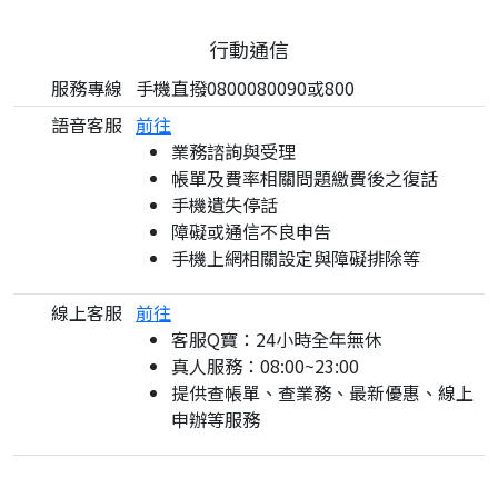
行動通信
服務專線
手機直撥0800080090或800
語音客服
前往
業務諮詢與受理
帳單及費率相關問題繳費後之復話
手機遺失停話
障礙或通信不良申告
手機上網相關設定與障礙排除等
線上客服
前往
客服Q寶：24小時全年無休
真人服務：08:00~23:00
提供查帳單、查業務、最新優惠、線上
申辦等服務