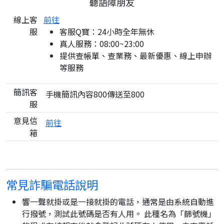
聽語障朋友
線上客
前往
服
客服Q寶：24小時全年無休
真人服務：08:00~23:00
提供查帳單、查業務、最新優惠、線上申辦
等服務
簡訊客
手機簡訊內容800傳送至800
服
意見信
前往
箱
常見詐騙電話說明
響一聲就掛或是一接就掛的電話，通常是由系統自動進
行撥號，測試此號碼是否有人用。 此種名為「篩號機」