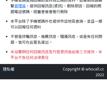
手機號碼查詢回報的資料為公開的資料，如需刪除請聯
繫
管理員
，提供回報訊息(資訊)、刪除原因、回報的問
題電話號碼。經審查後會進行刪除
本平台除了手機號碼外也提供市話地區查詢，並且一樣
可以回報任何資料
不管是詐騙訊息、推薦訊息、騷擾訊息，或是有任何問
題，皆可在此匿名提出。
本站聲明任何回報訊息及刊登資訊皆由第三方提供，本
平台不負任何法律責任
隱私權
Copyright © whocall.cc
2022