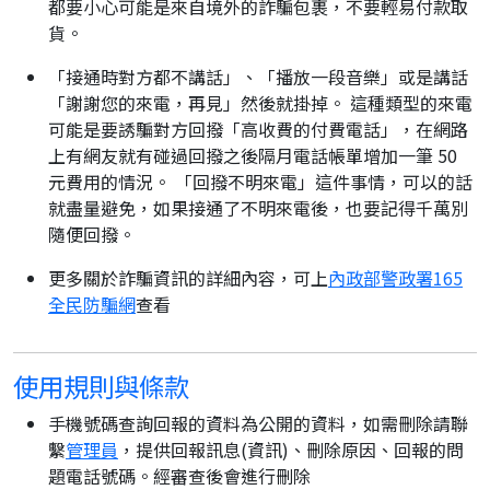
都要小心可能是來自境外的詐騙包裹，不要輕易付款取
貨。
「接通時對方都不講話」、「播放一段音樂」或是講話
「謝謝您的來電，再見」然後就掛掉。 這種類型的來電
可能是要誘騙對方回撥「高收費的付費電話」，在網路
上有網友就有碰過回撥之後隔月電話帳單增加一筆 50
元費用的情況。 「回撥不明來電」這件事情，可以的話
就盡量避免，如果接通了不明來電後，也要記得千萬別
隨便回撥。
更多關於詐騙資訊的詳細內容，可上
內政部警政署165
全民防騙網
查看
使用規則與條款
手機號碼查詢回報的資料為公開的資料，如需刪除請聯
繫
管理員
，提供回報訊息(資訊)、刪除原因、回報的問
題電話號碼。經審查後會進行刪除