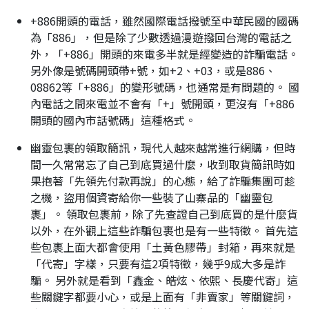
+886開頭的電話，雖然國際電話撥號至中華民國的國碼
為「886」，但是除了少數透過漫遊撥回台灣的電話之
外，「+886」開頭的來電多半就是經變造的詐騙電話。
另外像是號碼開頭帶+號，如+2、+03，或是886、
08862等「+886」的變形號碼，也通常是有問題的。 國
內電話之間來電並不會有「+」號開頭，更沒有「+886
開頭的國內市話號碼」這種格式。
幽靈包裹的領取簡訊，現代人越來越常進行網購，但時
間一久常常忘了自己到底買過什麼，收到取貨簡訊時如
果抱著「先領先付款再說」的心態，給了詐騙集團可趁
之機，盜用個資寄給你一些裝了山寨品的「幽靈包
裹」。 領取包裹前，除了先查證自己到底買的是什麼貨
以外，在外觀上這些詐騙包裹也是有一些特徵。 首先這
些包裹上面大都會使用「土黃色膠帶」封箱，再來就是
「代寄」字樣，只要有這2項特徵，幾乎9成大多是詐
騙。 另外就是看到「鑫金、皓炫、依熙、長慶代寄」這
些關鍵字都要小心，或是上面有「非賣家」等關鍵詞，