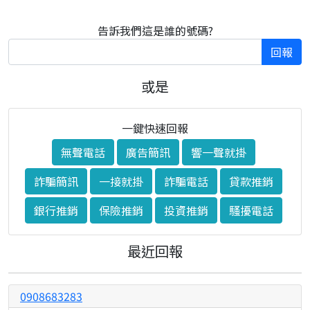
告訴我們這是誰的號碼?
回報
或是
一鍵快速回報
無聲電話
廣告簡訊
響一聲就掛
詐騙簡訊
一接就掛
詐騙電話
貸款推銷
銀行推銷
保險推銷
投資推銷
騷擾電話
最近回報
0908683283