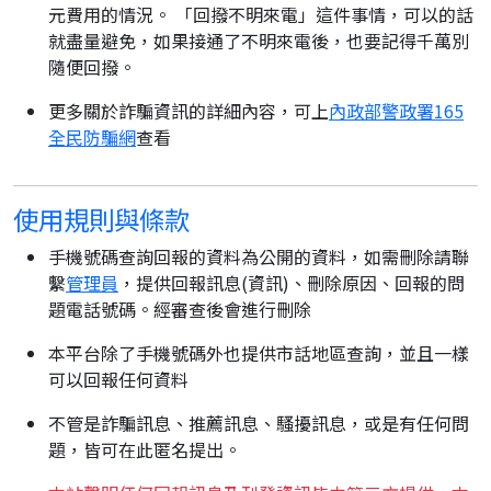
元費用的情況。 「回撥不明來電」這件事情，可以的話
就盡量避免，如果接通了不明來電後，也要記得千萬別
隨便回撥。
更多關於詐騙資訊的詳細內容，可上
內政部警政署165
全民防騙網
查看
使用規則與條款
手機號碼查詢回報的資料為公開的資料，如需刪除請聯
繫
管理員
，提供回報訊息(資訊)、刪除原因、回報的問
題電話號碼。經審查後會進行刪除
本平台除了手機號碼外也提供市話地區查詢，並且一樣
可以回報任何資料
不管是詐騙訊息、推薦訊息、騷擾訊息，或是有任何問
題，皆可在此匿名提出。