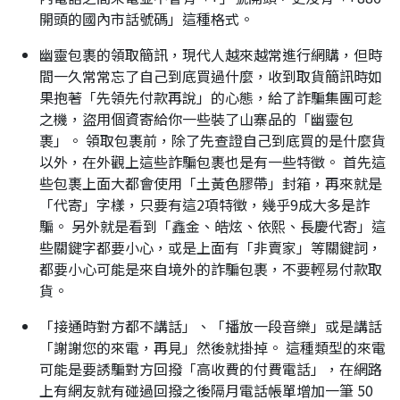
開頭的國內市話號碼」這種格式。
幽靈包裹的領取簡訊，現代人越來越常進行網購，但時
間一久常常忘了自己到底買過什麼，收到取貨簡訊時如
果抱著「先領先付款再說」的心態，給了詐騙集團可趁
之機，盜用個資寄給你一些裝了山寨品的「幽靈包
裹」。 領取包裹前，除了先查證自己到底買的是什麼貨
以外，在外觀上這些詐騙包裹也是有一些特徵。 首先這
些包裹上面大都會使用「土黃色膠帶」封箱，再來就是
「代寄」字樣，只要有這2項特徵，幾乎9成大多是詐
騙。 另外就是看到「鑫金、皓炫、依熙、長慶代寄」這
些關鍵字都要小心，或是上面有「非賣家」等關鍵詞，
都要小心可能是來自境外的詐騙包裹，不要輕易付款取
貨。
「接通時對方都不講話」、「播放一段音樂」或是講話
「謝謝您的來電，再見」然後就掛掉。 這種類型的來電
可能是要誘騙對方回撥「高收費的付費電話」，在網路
上有網友就有碰過回撥之後隔月電話帳單增加一筆 50