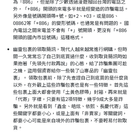
為「886」，但是除了少數透過漫遊撥回台灣的電話之
外，「+886」開頭的來電多半就是經變造的詐騙電話。
另外像是號碼開頭帶+號，如+2、+03，或是886、
08862等「+886」的變形號碼，也通常是有問題的。 國
內電話之間來電並不會有「+」號開頭，更沒有「+886
開頭的國內市話號碼」這種格式。
幽靈包裹的領取簡訊，現代人越來越常進行網購，但時
間一久常常忘了自己到底買過什麼，收到取貨簡訊時如
果抱著「先領先付款再說」的心態，給了詐騙集團可趁
之機，盜用個資寄給你一些裝了山寨品的「幽靈包
裹」。 領取包裹前，除了先查證自己到底買的是什麼貨
以外，在外觀上這些詐騙包裹也是有一些特徵。 首先這
些包裹上面大都會使用「土黃色膠帶」封箱，再來就是
「代寄」字樣，只要有這2項特徵，幾乎9成大多是詐
騙。 另外就是看到「鑫金、皓炫、依熙、長慶代寄」這
些關鍵字都要小心，或是上面有「非賣家」等關鍵詞，
都要小心可能是來自境外的詐騙包裹，不要輕易付款取
貨。