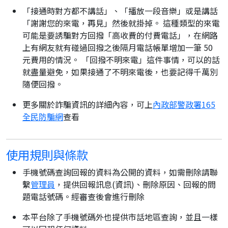
「接通時對方都不講話」、「播放一段音樂」或是講話
「謝謝您的來電，再見」然後就掛掉。 這種類型的來電
可能是要誘騙對方回撥「高收費的付費電話」，在網路
上有網友就有碰過回撥之後隔月電話帳單增加一筆 50
元費用的情況。 「回撥不明來電」這件事情，可以的話
就盡量避免，如果接通了不明來電後，也要記得千萬別
隨便回撥。
更多關於詐騙資訊的詳細內容，可上
內政部警政署165
全民防騙網
查看
使用規則與條款
手機號碼查詢回報的資料為公開的資料，如需刪除請聯
繫
管理員
，提供回報訊息(資訊)、刪除原因、回報的問
題電話號碼。經審查後會進行刪除
本平台除了手機號碼外也提供市話地區查詢，並且一樣