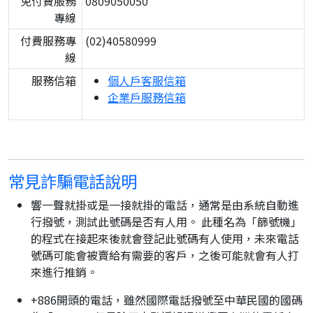
免付費服務
0809050050
專線
付費服務專
(02)40580999
線
服務信箱
個人戶客服信箱
企業戶服務信箱
常見詐騙電話說明
響一聲就掛或是一接就掛的電話，通常是由系統自動進
行撥號，測試此號碼是否有人用。 此種名為「篩號機」
的程式在接起來後就會登記此號碼有人使用，未來電話
號碼可能會被賣給有需要的客戶，之後可能就會有人打
來進行推銷。
+886開頭的電話，雖然國際電話撥號至中華民國的國碼