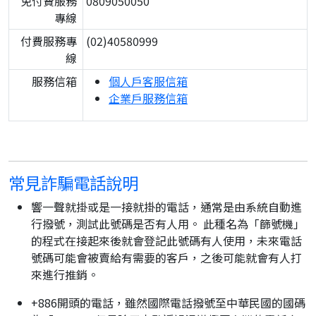
免付費服務
0809050050
專線
付費服務專
(02)40580999
線
服務信箱
個人戶客服信箱
企業戶服務信箱
常見詐騙電話說明
響一聲就掛或是一接就掛的電話，通常是由系統自動進
行撥號，測試此號碼是否有人用。 此種名為「篩號機」
的程式在接起來後就會登記此號碼有人使用，未來電話
號碼可能會被賣給有需要的客戶，之後可能就會有人打
來進行推銷。
+886開頭的電話，雖然國際電話撥號至中華民國的國碼