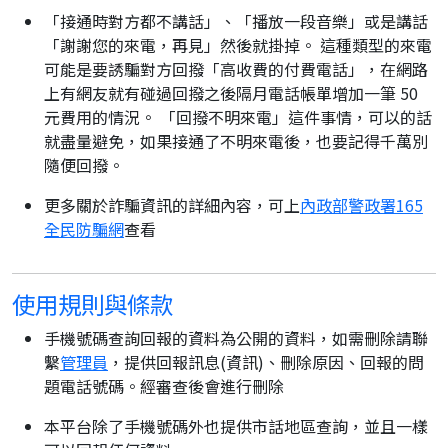
「接通時對方都不講話」、「播放一段音樂」或是講話
「謝謝您的來電，再見」然後就掛掉。 這種類型的來電
可能是要誘騙對方回撥「高收費的付費電話」，在網路
上有網友就有碰過回撥之後隔月電話帳單增加一筆 50
元費用的情況。 「回撥不明來電」這件事情，可以的話
就盡量避免，如果接通了不明來電後，也要記得千萬別
隨便回撥。
更多關於詐騙資訊的詳細內容，可上
內政部警政署165
全民防騙網
查看
使用規則與條款
手機號碼查詢回報的資料為公開的資料，如需刪除請聯
繫
管理員
，提供回報訊息(資訊)、刪除原因、回報的問
題電話號碼。經審查後會進行刪除
本平台除了手機號碼外也提供市話地區查詢，並且一樣