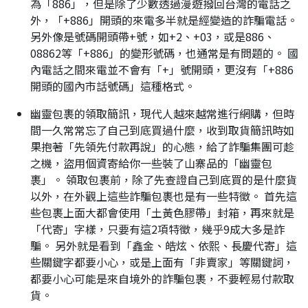
為「886」，但是除了少數透過漫遊撥回台灣的電話之
外，「+886」開頭的來電多半就是經變造的詐騙電話。
另外像是號碼開頭帶+號，如+2、+03，或是886、
08862等「+886」的變形號碼，也通常是有問題的。 國
內電話之間來電並不會有「+」號開頭，更沒有「+886
開頭的國內市話號碼」這種格式。
幽靈包裹的領取簡訊，現代人越來越常進行網購，但時
間一久常常忘了自己到底買過什麼，收到取貨簡訊時如
果抱著「先領先付款再說」的心態，給了詐騙集團可趁
之機，盜用個資寄給你一些裝了山寨品的「幽靈包
裹」。 領取包裹前，除了先查證自己到底買的是什麼貨
以外，在外觀上這些詐騙包裹也是有一些特徵。 首先這
些包裹上面大都會使用「土黃色膠帶」封箱，再來就是
「代寄」字樣，只要有這2項特徵，幾乎9成大多是詐
騙。 另外就是看到「鑫金、皓炫、依熙、長慶代寄」這
些關鍵字都要小心，或是上面有「非賣家」等關鍵詞，
都要小心可能是來自境外的詐騙包裹，不要輕易付款取
貨。