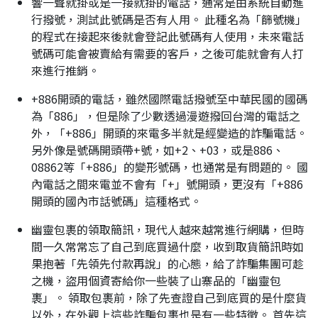
響一聲就掛或是一接就掛的電話，通常是由系統自動進
行撥號，測試此號碼是否有人用。 此種名為「篩號機」
的程式在接起來後就會登記此號碼有人使用，未來電話
號碼可能會被賣給有需要的客戶，之後可能就會有人打
來進行推銷。
+886開頭的電話，雖然國際電話撥號至中華民國的國碼
為「886」，但是除了少數透過漫遊撥回台灣的電話之
外，「+886」開頭的來電多半就是經變造的詐騙電話。
另外像是號碼開頭帶+號，如+2、+03，或是886、
08862等「+886」的變形號碼，也通常是有問題的。 國
內電話之間來電並不會有「+」號開頭，更沒有「+886
開頭的國內市話號碼」這種格式。
幽靈包裹的領取簡訊，現代人越來越常進行網購，但時
間一久常常忘了自己到底買過什麼，收到取貨簡訊時如
果抱著「先領先付款再說」的心態，給了詐騙集團可趁
之機，盜用個資寄給你一些裝了山寨品的「幽靈包
裹」。 領取包裹前，除了先查證自己到底買的是什麼貨
以外，在外觀上這些詐騙包裹也是有一些特徵。 首先這