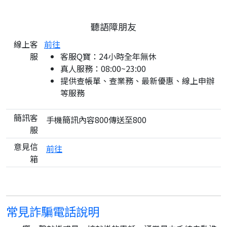
聽語障朋友
線上客
前往
服
客服Q寶：24小時全年無休
真人服務：08:00~23:00
提供查帳單、查業務、最新優惠、線上申辦
等服務
簡訊客
手機簡訊內容800傳送至800
服
意見信
前往
箱
常見詐騙電話說明