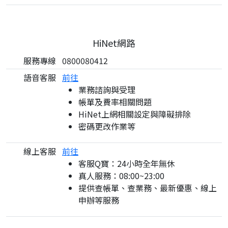
HiNet網路
服務專線
0800080412
語音客服
前往
業務諮詢與受理
帳單及費率相關問題
HiNet上網相關設定與障礙排除
密碼更改作業等
線上客服
前往
客服Q寶：24小時全年無休
真人服務：08:00~23:00
提供查帳單、查業務、最新優惠、線上
申辦等服務