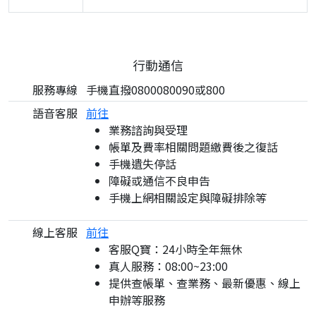
行動通信
服務專線
手機直撥0800080090或800
語音客服
前往
業務諮詢與受理
帳單及費率相關問題繳費後之復話
手機遺失停話
障礙或通信不良申告
手機上網相關設定與障礙排除等
線上客服
前往
客服Q寶：24小時全年無休
真人服務：08:00~23:00
提供查帳單、查業務、最新優惠、線上
申辦等服務