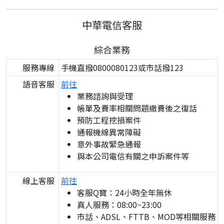
中華電信客服
綜合業務
服務專線
手機直撥0800080123或市話撥123
語音客服
前往
業務諮詢與受理
帳單及費率相關問題繳費後之復話
預防工程挖損案件
通報機線異常障礙
意外事故緊急通報
與本公司電信有關之申訴案件等
線上客服
前往
客服Q寶：24小時全年無休
真人服務：08:00~23:00
市話、ADSL、FTTB、MOD等相關服務