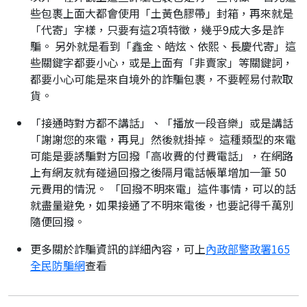
些包裹上面大都會使用「土黃色膠帶」封箱，再來就是
「代寄」字樣，只要有這2項特徵，幾乎9成大多是詐
騙。 另外就是看到「鑫金、皓炫、依熙、長慶代寄」這
些關鍵字都要小心，或是上面有「非賣家」等關鍵詞，
都要小心可能是來自境外的詐騙包裹，不要輕易付款取
貨。
「接通時對方都不講話」、「播放一段音樂」或是講話
「謝謝您的來電，再見」然後就掛掉。 這種類型的來電
可能是要誘騙對方回撥「高收費的付費電話」，在網路
上有網友就有碰過回撥之後隔月電話帳單增加一筆 50
元費用的情況。 「回撥不明來電」這件事情，可以的話
就盡量避免，如果接通了不明來電後，也要記得千萬別
隨便回撥。
更多關於詐騙資訊的詳細內容，可上
內政部警政署165
全民防騙網
查看