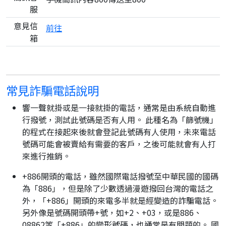
服
意見信
前往
箱
常見詐騙電話說明
響一聲就掛或是一接就掛的電話，通常是由系統自動進
行撥號，測試此號碼是否有人用。 此種名為「篩號機」
的程式在接起來後就會登記此號碼有人使用，未來電話
號碼可能會被賣給有需要的客戶，之後可能就會有人打
來進行推銷。
+886開頭的電話，雖然國際電話撥號至中華民國的國碼
為「886」，但是除了少數透過漫遊撥回台灣的電話之
外，「+886」開頭的來電多半就是經變造的詐騙電話。
另外像是號碼開頭帶+號，如+2、+03，或是886、
08862等「+886」的變形號碼，也通常是有問題的。 國