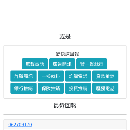
或是
一鍵快速回報
無聲電話
廣告簡訊
響一聲就掛
詐騙簡訊
一接就掛
詐騙電話
貸款推銷
銀行推銷
保險推銷
投資推銷
騷擾電話
最近回報
062709170