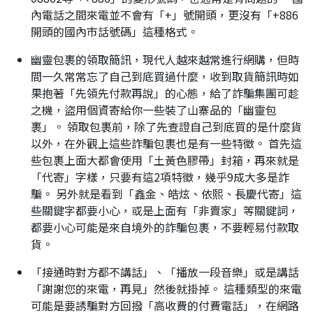
內電話之間來電並不會有「+」號開頭，更沒有「+886
開頭的國內市話號碼」這種格式。
幽靈包裹的領取簡訊，現代人越來越常進行網購，但時
間一久常常忘了自己到底買過什麼，收到取貨簡訊時如
果抱著「先領先付款再說」的心態，給了詐騙集團可趁
之機，盜用個資寄給你一些裝了山寨品的「幽靈包
裹」。 領取包裹前，除了先查證自己到底買的是什麼貨
以外，在外觀上這些詐騙包裹也是有一些特徵。 首先這
些包裹上面大都會使用「土黃色膠帶」封箱，再來就是
「代寄」字樣，只要有這2項特徵，幾乎9成大多是詐
騙。 另外就是看到「鑫金、皓炫、依熙、長慶代寄」這
些關鍵字都要小心，或是上面有「非賣家」等關鍵詞，
都要小心可能是來自境外的詐騙包裹，不要輕易付款取
貨。
「接通時對方都不講話」、「播放一段音樂」或是講話
「謝謝您的來電，再見」然後就掛掉。 這種類型的來電
可能是要誘騙對方回撥「高收費的付費電話」，在網路