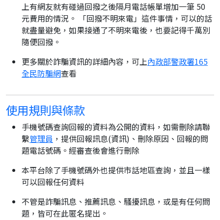
上有網友就有碰過回撥之後隔月電話帳單增加一筆 50
元費用的情況。 「回撥不明來電」這件事情，可以的話
就盡量避免，如果接通了不明來電後，也要記得千萬別
隨便回撥。
更多關於詐騙資訊的詳細內容，可上
內政部警政署165
全民防騙網
查看
使用規則與條款
手機號碼查詢回報的資料為公開的資料，如需刪除請聯
繫
管理員
，提供回報訊息(資訊)、刪除原因、回報的問
題電話號碼。經審查後會進行刪除
本平台除了手機號碼外也提供市話地區查詢，並且一樣
可以回報任何資料
不管是詐騙訊息、推薦訊息、騷擾訊息，或是有任何問
題，皆可在此匿名提出。