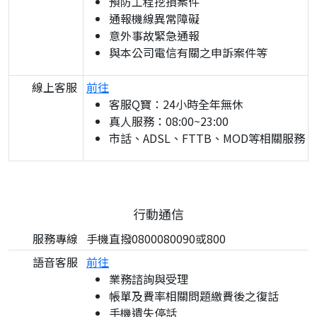
預防工程挖損案件
通報機線異常障礙
意外事故緊急通報
與本公司電信有關之申訴案件等
線上客服
前往
客服Q寶：24小時全年無休
真人服務：08:00~23:00
市話、ADSL、FTTB、MOD等相關服務
行動通信
服務專線
手機直撥0800080090或800
語音客服
前往
業務諮詢與受理
帳單及費率相關問題繳費後之復話
手機遺失停話