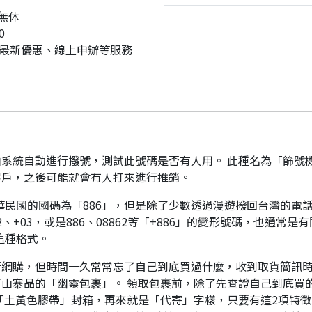
無休
0
最新優惠、線上申辦等服務
系統自動進行撥號，測試此號碼是否有人用。 此種名為「篩號
客戶，之後可能就會有人打來進行推銷。
華民國的國碼為「886」，但是除了少數透過漫遊撥回台灣的電話
、+03，或是886、08862等「+886」的變形號碼，也通常
這種格式。
行網購，但時間一久常常忘了自己到底買過什麼，收到取貨簡訊
山寨品的「幽靈包裹」。 領取包裹前，除了先查證自己到底買
「土黃色膠帶」封箱，再來就是「代寄」字樣，只要有這2項特徵