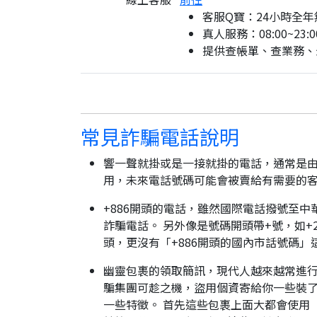
客服Q寶：24小時全年
真人服務：08:00~23:0
提供查帳單、查業務、
常見詐騙電話說明
響一聲就掛或是一接就掛的電話，通常是由
用，未來電話號碼可能會被賣給有需要的
+886開頭的電話，雖然國際電話撥號至中
詐騙電話。 另外像是號碼開頭帶+號，如+2
頭，更沒有「+886開頭的國內市話號碼」
幽靈包裹的領取簡訊，現代人越來越常進
騙集團可趁之機，盜用個資寄給你一些裝了
一些特徵。 首先這些包裹上面大都會使用