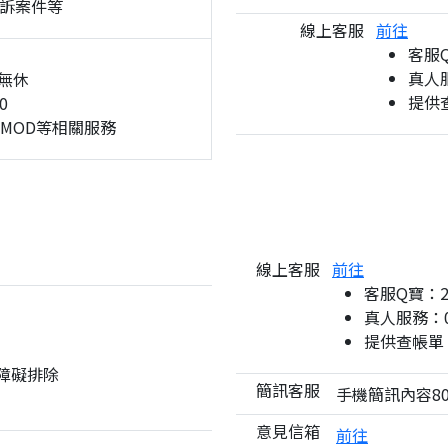
訴案件等
線上客服
前往
客服
真人服
無休
提供
0
、MOD等相關服務
線上客服
前往
客服Q寶：
真人服務：08
提供查帳單
與障礙排除
簡訊客服
手機簡訊內容80
意見信箱
前往