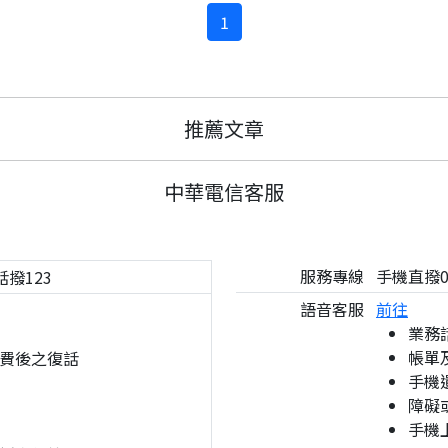
1
推薦文章
中華電信客服
服務專線
手機直撥08
話撥123
語音客服
前往
業務
帳單
費後之復話
手機
障礙
手機