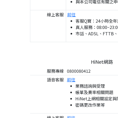
與本公司電信有關之申
線上客服
前往
客服Q寶：24小時全年
真人服務：08:00~23:0
市話、ADSL、FTTB
HiNet網路
服務專線
0800080412
語音客服
前往
業務諮詢與受理
帳單及費率相關問題
HiNet上網相關設定
密碼更改作業等
線上客服
前往