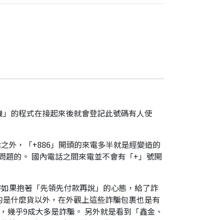
機」的程式在接起來後就會登記此號碼有人使
之外，「+886」開頭的來電多半就是經變造的
是有問題的。 國內電話之間來電並不會有「+」號開
時如果抱著「先領先付款再說」的心態，給了詐
的是什麼貨以外，在外觀上這些詐騙包裹也是有
，幾乎9成大多是詐騙。 另外就是看到「鑫金、