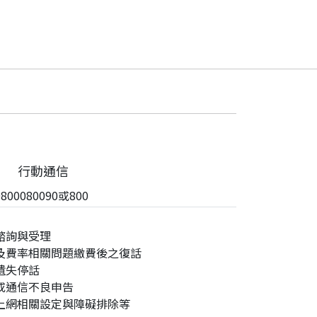
行動通信
00080090或800
諮詢與受理
及費率相關問題繳費後之復話
遺失停話
或通信不良申告
上網相關設定與障礙排除等