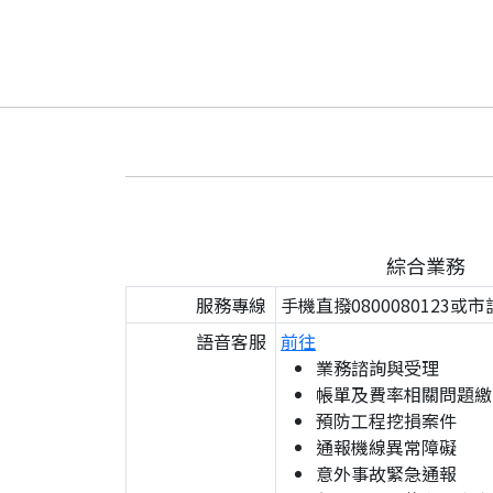
綜合業務
服務專線
手機直撥0800080123或市
語音客服
前往
業務諮詢與受理
帳單及費率相關問題繳
預防工程挖損案件
通報機線異常障礙
意外事故緊急通報