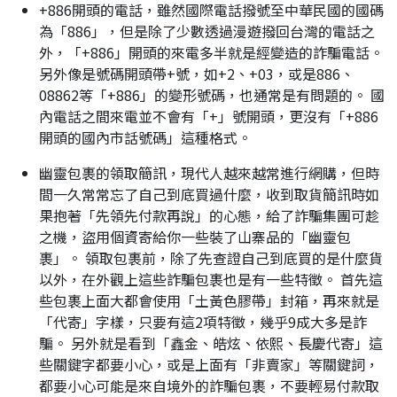
+886開頭的電話，雖然國際電話撥號至中華民國的國碼
為「886」，但是除了少數透過漫遊撥回台灣的電話之
外，「+886」開頭的來電多半就是經變造的詐騙電話。
另外像是號碼開頭帶+號，如+2、+03，或是886、
08862等「+886」的變形號碼，也通常是有問題的。 國
內電話之間來電並不會有「+」號開頭，更沒有「+886
開頭的國內市話號碼」這種格式。
幽靈包裹的領取簡訊，現代人越來越常進行網購，但時
間一久常常忘了自己到底買過什麼，收到取貨簡訊時如
果抱著「先領先付款再說」的心態，給了詐騙集團可趁
之機，盜用個資寄給你一些裝了山寨品的「幽靈包
裹」。 領取包裹前，除了先查證自己到底買的是什麼貨
以外，在外觀上這些詐騙包裹也是有一些特徵。 首先這
些包裹上面大都會使用「土黃色膠帶」封箱，再來就是
「代寄」字樣，只要有這2項特徵，幾乎9成大多是詐
騙。 另外就是看到「鑫金、皓炫、依熙、長慶代寄」這
些關鍵字都要小心，或是上面有「非賣家」等關鍵詞，
都要小心可能是來自境外的詐騙包裹，不要輕易付款取