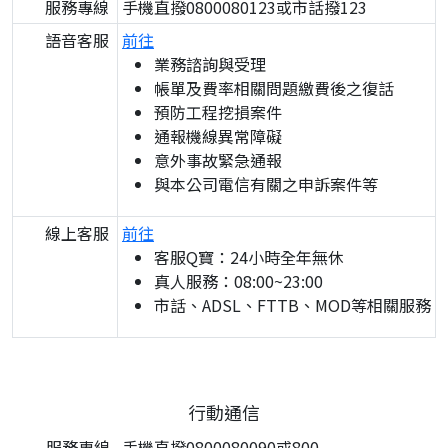
服務專線
手機直撥0800080123或市話撥123
語音客服
前往
業務諮詢與受理
帳單及費率相關問題繳費後之復話
預防工程挖損案件
通報機線異常障礙
意外事故緊急通報
與本公司電信有關之申訴案件等
線上客服
前往
客服Q寶：24小時全年無休
真人服務：08:00~23:00
市話、ADSL、FTTB、MOD等相關服務
行動通信
服務專線
手機直撥0800080090或800