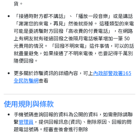
貨。
「接通時對方都不講話」、「播放一段音樂」或是講話
「謝謝您的來電，再見」然後就掛掉。 這種類型的來電
可能是要誘騙對方回撥「高收費的付費電話」，在網路
上有網友就有碰過回撥之後隔月電話帳單增加一筆 50
元費用的情況。 「回撥不明來電」這件事情，可以的話
就盡量避免，如果接通了不明來電後，也要記得千萬別
隨便回撥。
更多關於詐騙資訊的詳細內容，可上
內政部警政署165
全民防騙網
查看
使用規則與條款
手機號碼查詢回報的資料為公開的資料，如需刪除請聯
繫
管理員
，提供回報訊息(資訊)、刪除原因、回報的問
題電話號碼。經審查後會進行刪除