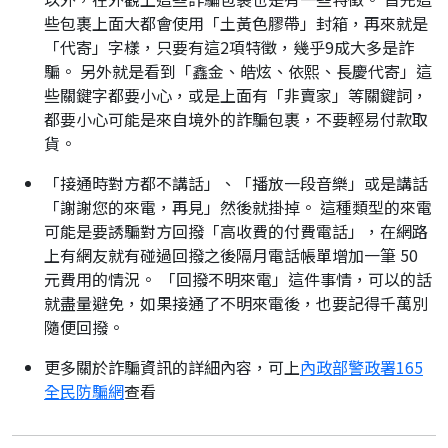
些包裹上面大都會使用「土黃色膠帶」封箱，再來就是
「代寄」字樣，只要有這2項特徵，幾乎9成大多是詐
騙。 另外就是看到「鑫金、皓炫、依熙、長慶代寄」這
些關鍵字都要小心，或是上面有「非賣家」等關鍵詞，
都要小心可能是來自境外的詐騙包裹，不要輕易付款取
貨。
「接通時對方都不講話」、「播放一段音樂」或是講話
「謝謝您的來電，再見」然後就掛掉。 這種類型的來電
可能是要誘騙對方回撥「高收費的付費電話」，在網路
上有網友就有碰過回撥之後隔月電話帳單增加一筆 50
元費用的情況。 「回撥不明來電」這件事情，可以的話
就盡量避免，如果接通了不明來電後，也要記得千萬別
隨便回撥。
更多關於詐騙資訊的詳細內容，可上
內政部警政署165
全民防騙網
查看