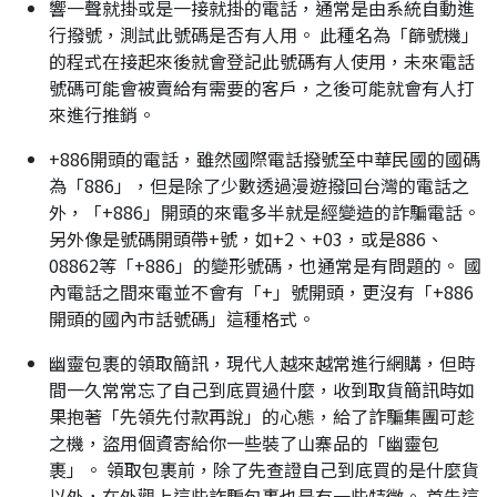
響一聲就掛或是一接就掛的電話，通常是由系統自動進
行撥號，測試此號碼是否有人用。 此種名為「篩號機」
的程式在接起來後就會登記此號碼有人使用，未來電話
號碼可能會被賣給有需要的客戶，之後可能就會有人打
來進行推銷。
+886開頭的電話，雖然國際電話撥號至中華民國的國碼
為「886」，但是除了少數透過漫遊撥回台灣的電話之
外，「+886」開頭的來電多半就是經變造的詐騙電話。
另外像是號碼開頭帶+號，如+2、+03，或是886、
08862等「+886」的變形號碼，也通常是有問題的。 國
內電話之間來電並不會有「+」號開頭，更沒有「+886
開頭的國內市話號碼」這種格式。
幽靈包裹的領取簡訊，現代人越來越常進行網購，但時
間一久常常忘了自己到底買過什麼，收到取貨簡訊時如
果抱著「先領先付款再說」的心態，給了詐騙集團可趁
之機，盜用個資寄給你一些裝了山寨品的「幽靈包
裹」。 領取包裹前，除了先查證自己到底買的是什麼貨
以外，在外觀上這些詐騙包裹也是有一些特徵。 首先這