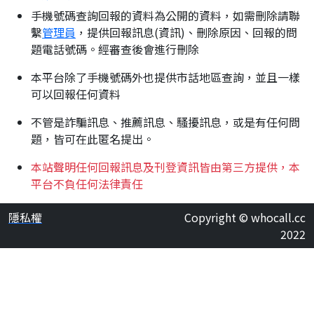
手機號碼查詢回報的資料為公開的資料，如需刪除請聯
繫
管理員
，提供回報訊息(資訊)、刪除原因、回報的問
題電話號碼。經審查後會進行刪除
本平台除了手機號碼外也提供市話地區查詢，並且一樣
可以回報任何資料
不管是詐騙訊息、推薦訊息、騷擾訊息，或是有任何問
題，皆可在此匿名提出。
本站聲明任何回報訊息及刊登資訊皆由第三方提供，本
平台不負任何法律責任
隱私權
Copyright © whocall.cc
2022