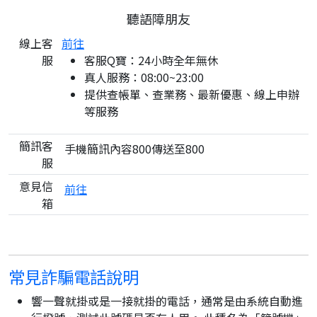
聽語障朋友
線上客
前往
服
客服Q寶：24小時全年無休
真人服務：08:00~23:00
提供查帳單、查業務、最新優惠、線上申辦
等服務
簡訊客
手機簡訊內容800傳送至800
服
意見信
前往
箱
常見詐騙電話說明
響一聲就掛或是一接就掛的電話，通常是由系統自動進