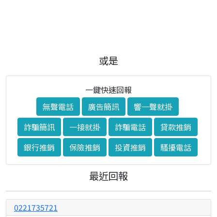
或是
一鍵快速回報
無聲電話
廣告簡訊
響一聲就掛
詐騙簡訊
一接就掛
詐騙電話
貸款推銷
銀行推銷
保險推銷
投資推銷
騷擾電話
最近回報
0221735721