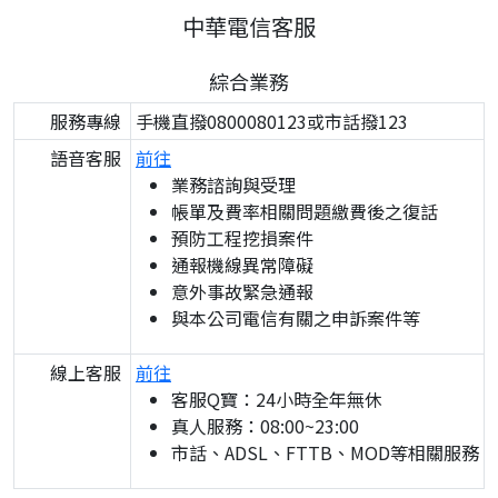
中華電信客服
綜合業務
服務專線
手機直撥0800080123或市話撥123
語音客服
前往
業務諮詢與受理
帳單及費率相關問題繳費後之復話
預防工程挖損案件
通報機線異常障礙
意外事故緊急通報
與本公司電信有關之申訴案件等
線上客服
前往
客服Q寶：24小時全年無休
真人服務：08:00~23:00
市話、ADSL、FTTB、MOD等相關服務