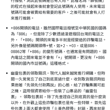
行撥號，測試此號碼是否有人用。 此種名為「篩號機」
的程式在接起來後就會登記此號碼有人使用，未來電話
號碼可能會被賣給有需要的客戶，之後可能就會有人打
來進行推銷。
+886開頭的電話，雖然國際電話撥號至中華民國的國碼
為「886」，但是除了少數透過漫遊撥回台灣的電話之
外，「+886」開頭的來電多半就是經變造的詐騙電話。
另外像是號碼開頭帶+號，如+2、+03，或是886、
08862等「+886」的變形號碼，也通常是有問題的。 國
內電話之間來電並不會有「+」號開頭，更沒有「+886
開頭的國內市話號碼」這種格式。
幽靈包裹的領取簡訊，現代人越來越常進行網購，但時
間一久常常忘了自己到底買過什麼，收到取貨簡訊時如
果抱著「先領先付款再說」的心態，給了詐騙集團可趁
之機，盜用個資寄給你一些裝了山寨品的「幽靈包
裹」。 領取包裹前，除了先查證自己到底買的是什麼貨
以外，在外觀上這些詐騙包裹也是有一些特徵。 首先這
些包裹上面大都會使用「土黃色膠帶」封箱，再來就是