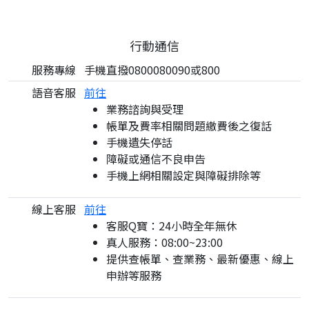
行動通信
服務專線
手機直撥0800080090或800
語音客服
前往
業務諮詢與受理
帳單及費率相關問題繳費後之復話
手機遺失停話
障礙或通信不良申告
手機上網相關設定與障礙排除等
線上客服
前往
客服Q寶：24小時全年無休
真人服務：08:00~23:00
提供查帳單、查業務、最新優惠、線上
申辦等服務