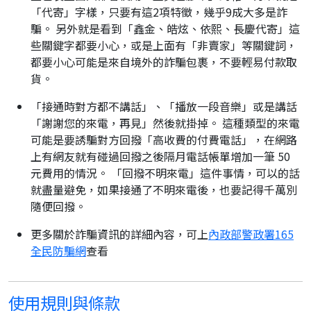
「代寄」字樣，只要有這2項特徵，幾乎9成大多是詐
騙。 另外就是看到「鑫金、皓炫、依熙、長慶代寄」這
些關鍵字都要小心，或是上面有「非賣家」等關鍵詞，
都要小心可能是來自境外的詐騙包裹，不要輕易付款取
貨。
「接通時對方都不講話」、「播放一段音樂」或是講話
「謝謝您的來電，再見」然後就掛掉。 這種類型的來電
可能是要誘騙對方回撥「高收費的付費電話」，在網路
上有網友就有碰過回撥之後隔月電話帳單增加一筆 50
元費用的情況。 「回撥不明來電」這件事情，可以的話
就盡量避免，如果接通了不明來電後，也要記得千萬別
隨便回撥。
更多關於詐騙資訊的詳細內容，可上
內政部警政署165
全民防騙網
查看
使用規則與條款