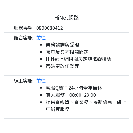
HiNet網路
服務專線
0800080412
語音客服
前往
業務諮詢與受理
帳單及費率相關問題
HiNet上網相關設定與障礙排除
密碼更改作業等
線上客服
前往
客服Q寶：24小時全年無休
真人服務：08:00~23:00
提供查帳單、查業務、最新優惠、線上
申辦等服務