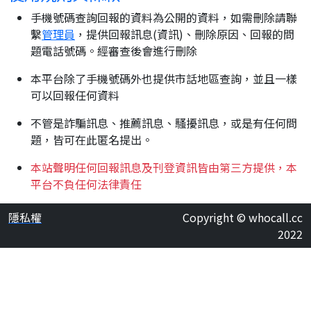
手機號碼查詢回報的資料為公開的資料，如需刪除請聯
繫
管理員
，提供回報訊息(資訊)、刪除原因、回報的問
題電話號碼。經審查後會進行刪除
本平台除了手機號碼外也提供市話地區查詢，並且一樣
可以回報任何資料
不管是詐騙訊息、推薦訊息、騷擾訊息，或是有任何問
題，皆可在此匿名提出。
本站聲明任何回報訊息及刊登資訊皆由第三方提供，本
平台不負任何法律責任
隱私權
Copyright © whocall.cc
2022