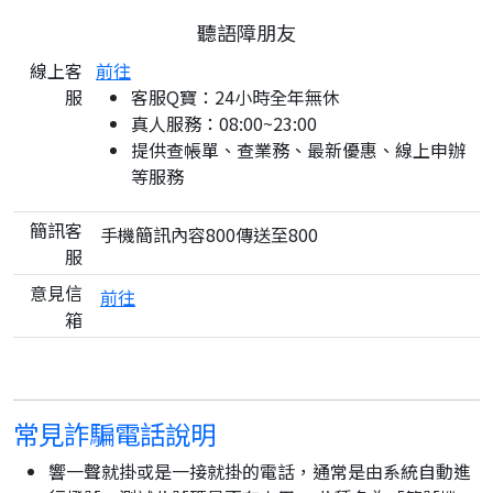
聽語障朋友
線上客
前往
服
客服Q寶：24小時全年無休
真人服務：08:00~23:00
提供查帳單、查業務、最新優惠、線上申辦
等服務
簡訊客
手機簡訊內容800傳送至800
服
意見信
前往
箱
常見詐騙電話說明
響一聲就掛或是一接就掛的電話，通常是由系統自動進