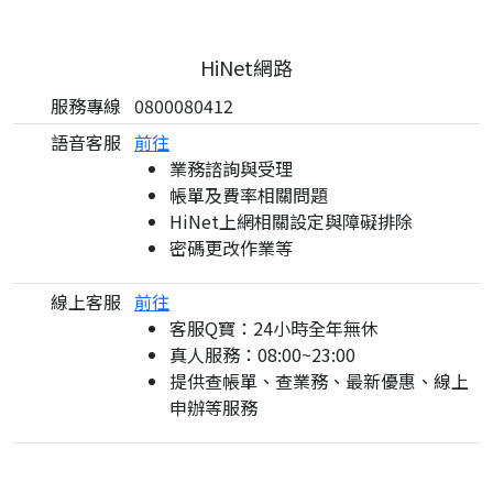
HiNet網路
服務專線
0800080412
語音客服
前往
業務諮詢與受理
帳單及費率相關問題
HiNet上網相關設定與障礙排除
密碼更改作業等
線上客服
前往
客服Q寶：24小時全年無休
真人服務：08:00~23:00
提供查帳單、查業務、最新優惠、線上
申辦等服務