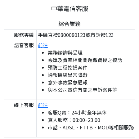
中華電信客服
綜合業務
服務專線
手機直撥0800080123或市話撥123
語音客服
前往
業務諮詢與受理
帳單及費率相關問題繳費後之復話
預防工程挖損案件
通報機線異常障礙
意外事故緊急通報
與本公司電信有關之申訴案件等
線上客服
前往
客服Q寶：24小時全年無休
真人服務：08:00~23:00
市話、ADSL、FTTB、MOD等相關服務