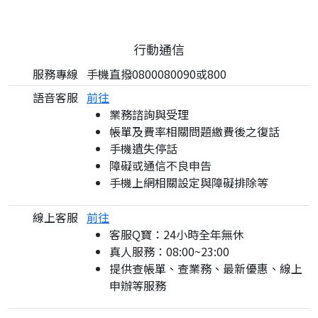
行動通信
服務專線
手機直撥0800080090或800
語音客服
前往
業務諮詢與受理
帳單及費率相關問題繳費後之復話
手機遺失停話
障礙或通信不良申告
手機上網相關設定與障礙排除等
線上客服
前往
客服Q寶：24小時全年無休
真人服務：08:00~23:00
提供查帳單、查業務、最新優惠、線上
申辦等服務