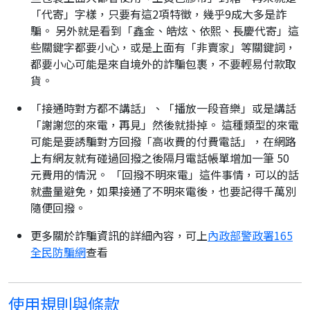
「代寄」字樣，只要有這2項特徵，幾乎9成大多是詐
騙。 另外就是看到「鑫金、皓炫、依熙、長慶代寄」這
些關鍵字都要小心，或是上面有「非賣家」等關鍵詞，
都要小心可能是來自境外的詐騙包裹，不要輕易付款取
貨。
「接通時對方都不講話」、「播放一段音樂」或是講話
「謝謝您的來電，再見」然後就掛掉。 這種類型的來電
可能是要誘騙對方回撥「高收費的付費電話」，在網路
上有網友就有碰過回撥之後隔月電話帳單增加一筆 50
元費用的情況。 「回撥不明來電」這件事情，可以的話
就盡量避免，如果接通了不明來電後，也要記得千萬別
隨便回撥。
更多關於詐騙資訊的詳細內容，可上
內政部警政署165
全民防騙網
查看
使用規則與條款