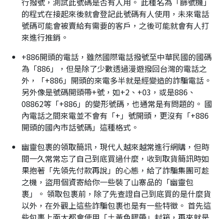
行撥號，測試此號碼是否有人用。 此種名為「篩號機」
的程式在接起來後就會登記此號碼有人使用，未來電話
號碼可能會被賣給有需要的客戶，之後可能就會有人打
來進行推銷。
+886開頭的電話，雖然國際電話撥號至中華民國的國碼
為「886」，但是除了少數透過漫遊撥回台灣的電話之
外，「+886」開頭的來電多半就是經變造的詐騙電話。
另外像是號碼開頭帶+號，如+2、+03，或是886、
08862等「+886」的變形號碼，也通常是有問題的。 國
內電話之間來電並不會有「+」號開頭，更沒有「+886
開頭的國內市話號碼」這種格式。
幽靈包裹的領取簡訊，現代人越來越常進行網購，但時
間一久常常忘了自己到底買過什麼，收到取貨簡訊時如
果抱著「先領先付款再說」的心態，給了詐騙集團可趁
之機，盜用個資寄給你一些裝了山寨品的「幽靈包
裹」。 領取包裹前，除了先查證自己到底買的是什麼貨
以外，在外觀上這些詐騙包裹也是有一些特徵。 首先這
些包裹上面大都會使用「土黃色膠帶」封箱，再來就是