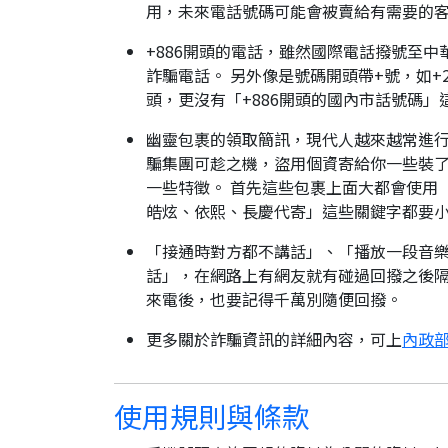
用，未來電話號碼可能會被賣給有需要的
+886開頭的電話，雖然國際電話撥號至中
詐騙電話。 另外像是號碼開頭帶+號，如+2
頭，更沒有「+886開頭的國內市話號碼」
幽靈包裹的領取簡訊，現代人越來越常進
騙集團可趁之機，盜用個資寄給你一些裝了
一些特徵。 首先這些包裹上面大都會使用
皓炫、依熙、長慶代寄」這些關鍵字都要
「接通時對方都不講話」、「播放一段音樂
話」，在網路上有網友就有碰過回撥之後隔
來電後，也要記得千萬別隨便回撥。
更多關於詐騙資訊的詳細內容，可上
內政部
使用規則與條款