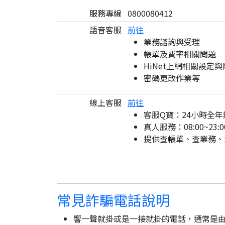
服務專線
0800080412
語音客服
前往
業務諮詢與受理
帳單及費率相關問題
HiNet上網相關設定
密碼更改作業等
線上客服
前往
客服Q寶：24小時全年
真人服務：08:00~23:0
提供查帳單、查業務、
常見詐騙電話說明
響一聲就掛或是一接就掛的電話，通常是由