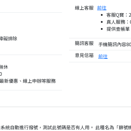
線上客服
前往
客服Q寶：
真人服務：08
提供查帳單
與障礙排除
簡訊客服
手機簡訊內容80
意見信箱
前往
無休
0
最新優惠、線上申辦等服務
系統自動進行撥號，測試此號碼是否有人用。 此種名為「篩號