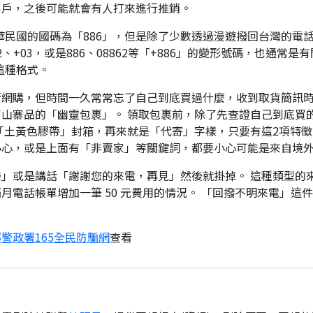
客戶，之後可能就會有人打來進行推銷。
華民國的國碼為「886」，但是除了少數透過漫遊撥回台灣的電話
、+03，或是886、08862等「+886」的變形號碼，也通常
這種格式。
行網購，但時間一久常常忘了自己到底買過什麼，收到取貨簡訊
山寨品的「幽靈包裹」。 領取包裹前，除了先查證自己到底買
「土黃色膠帶」封箱，再來就是「代寄」字樣，只要有這2項特徵
小心，或是上面有「非賣家」等關鍵詞，都要小心可能是來自境
」或是講話「謝謝您的來電，再見」然後就掛掉。 這種類型的
月電話帳單增加一筆 50 元費用的情況。 「回撥不明來電」這
警政署165全民防騙網
查看