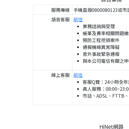
服務專線
手機直撥0800080123或市
語音客服
前往
業務諮詢與受理
帳單及費率相關問題繳
預防工程挖損案件
通報機線異常障礙
意外事故緊急通報
與本公司電信有關之申
線上客服
前往
客服Q寶：24小時全年
真人服務：08:00~23:0
市話、ADSL、FTTB
HiNet網路