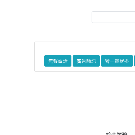
無聲電話
廣告簡訊
響一聲就掛
綜合業務