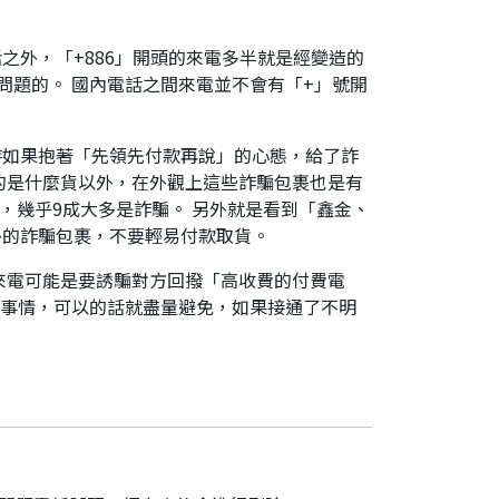
之外，「+886」開頭的來電多半就是經變造的
是有問題的。 國內電話之間來電並不會有「+」號開
時如果抱著「先領先付款再說」的心態，給了詐
的是什麼貨以外，在外觀上這些詐騙包裹也是有
，幾乎9成大多是詐騙。 另外就是看到「鑫金、
外的詐騙包裹，不要輕易付款取貨。
來電可能是要誘騙對方回撥「高收費的付費電
件事情，可以的話就盡量避免，如果接通了不明