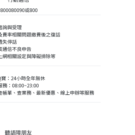
00080090或800
諮詢與受理
及費率相關問題繳費後之復話
遺失停話
或通信不良申告
上網相關設定與障礙排除等
Q寶：24小時全年無休
務：08:00~23:00
查帳單、查業務、最新優惠、線上申辦等服務
聽語障朋友