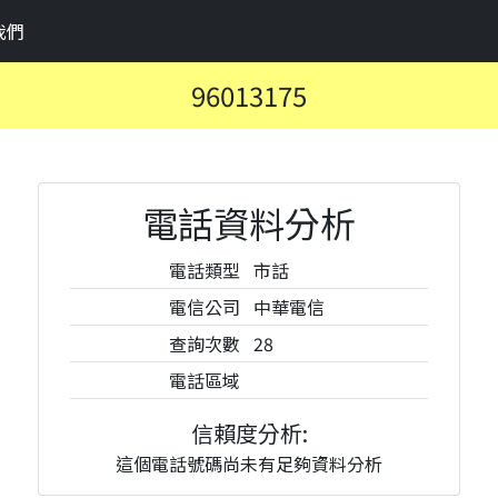
我們
96013175
電話資料分析
電話類型
市話
電信公司
中華電信
查詢次數
28
電話區域
信賴度分析:
這個電話號碼尚未有足夠資料分析