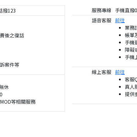
服務專線
手機直撥08
話撥123
語音客服
前往
業務
帳單
費後之復話
手機
障礙
手機
訴案件等
線上客服
前往
客服
真人服
無休
提供
0
、MOD等相關服務