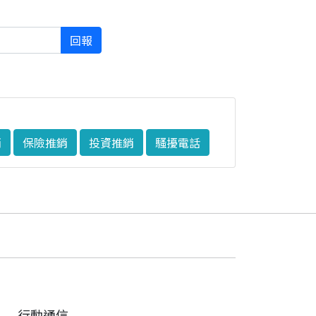
回報
銷
保險推銷
投資推銷
騷擾電話
行動通信