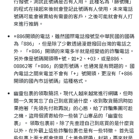
行撥號，測試此號碼是否有人用。 此種名為「篩號機」
的程式在接起來後就會登記此號碼有人使用，未來電話
號碼可能會被賣給有需要的客戶，之後可能就會有人打
來進行推銷。
+886開頭的電話，雖然國際電話撥號至中華民國的國碼
為「886」，但是除了少數透過漫遊撥回台灣的電話之
外，「+886」開頭的來電多半就是經變造的詐騙電話。
另外像是號碼開頭帶+號，如+2、+03，或是886、
08862等「+886」的變形號碼，也通常是有問題的。 國
內電話之間來電並不會有「+」號開頭，更沒有「+886
開頭的國內市話號碼」這種格式。
幽靈包裹的領取簡訊，現代人越來越常進行網購，但時
間一久常常忘了自己到底買過什麼，收到取貨簡訊時如
果抱著「先領先付款再說」的心態，給了詐騙集團可趁
之機，盜用個資寄給你一些裝了山寨品的「幽靈包
裹」。 領取包裹前，除了先查證自己到底買的是什麼貨
以外，在外觀上這些詐騙包裹也是有一些特徵。 首先這
些包裹上面大都會使用「土黃色膠帶」封箱，再來就是