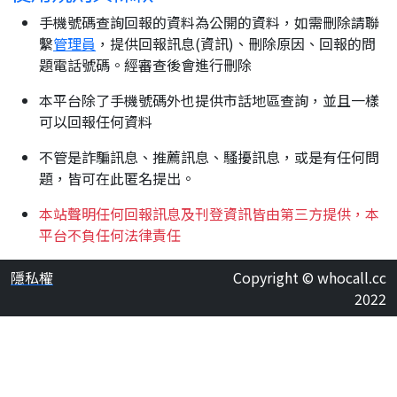
手機號碼查詢回報的資料為公開的資料，如需刪除請聯
繫
管理員
，提供回報訊息(資訊)、刪除原因、回報的問
題電話號碼。經審查後會進行刪除
本平台除了手機號碼外也提供市話地區查詢，並且一樣
可以回報任何資料
不管是詐騙訊息、推薦訊息、騷擾訊息，或是有任何問
題，皆可在此匿名提出。
本站聲明任何回報訊息及刊登資訊皆由第三方提供，本
平台不負任何法律責任
隱私權
Copyright © whocall.cc
2022