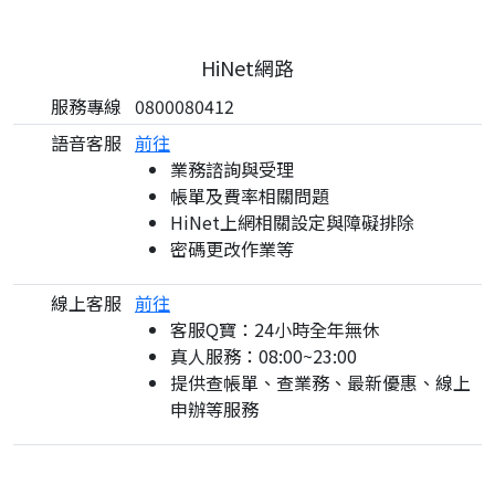
HiNet網路
服務專線
0800080412
語音客服
前往
業務諮詢與受理
帳單及費率相關問題
HiNet上網相關設定與障礙排除
密碼更改作業等
線上客服
前往
客服Q寶：24小時全年無休
真人服務：08:00~23:00
提供查帳單、查業務、最新優惠、線上
申辦等服務