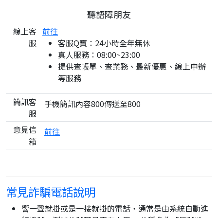
聽語障朋友
線上客
前往
服
客服Q寶：24小時全年無休
真人服務：08:00~23:00
提供查帳單、查業務、最新優惠、線上申辦
等服務
簡訊客
手機簡訊內容800傳送至800
服
意見信
前往
箱
常見詐騙電話說明
響一聲就掛或是一接就掛的電話，通常是由系統自動進