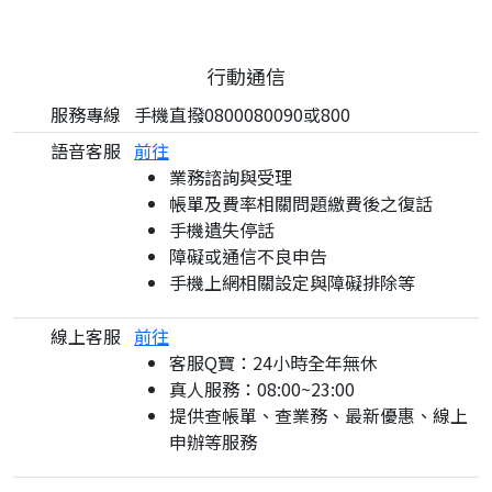
行動通信
服務專線
手機直撥0800080090或800
語音客服
前往
業務諮詢與受理
帳單及費率相關問題繳費後之復話
手機遺失停話
障礙或通信不良申告
手機上網相關設定與障礙排除等
線上客服
前往
客服Q寶：24小時全年無休
真人服務：08:00~23:00
提供查帳單、查業務、最新優惠、線上
申辦等服務