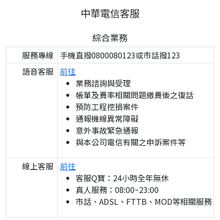
中華電信客服
綜合業務
服務專線
手機直撥0800080123或市話撥123
語音客服
前往
業務諮詢與受理
帳單及費率相關問題繳費後之復話
預防工程挖損案件
通報機線異常障礙
意外事故緊急通報
與本公司電信有關之申訴案件等
線上客服
前往
客服Q寶：24小時全年無休
真人服務：08:00~23:00
市話、ADSL、FTTB、MOD等相關服務