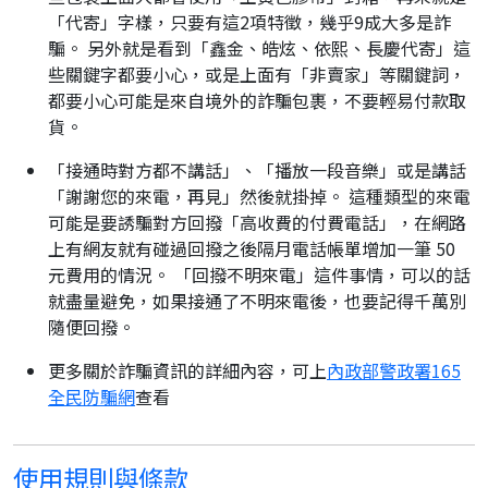
「代寄」字樣，只要有這2項特徵，幾乎9成大多是詐
騙。 另外就是看到「鑫金、皓炫、依熙、長慶代寄」這
些關鍵字都要小心，或是上面有「非賣家」等關鍵詞，
都要小心可能是來自境外的詐騙包裹，不要輕易付款取
貨。
「接通時對方都不講話」、「播放一段音樂」或是講話
「謝謝您的來電，再見」然後就掛掉。 這種類型的來電
可能是要誘騙對方回撥「高收費的付費電話」，在網路
上有網友就有碰過回撥之後隔月電話帳單增加一筆 50
元費用的情況。 「回撥不明來電」這件事情，可以的話
就盡量避免，如果接通了不明來電後，也要記得千萬別
隨便回撥。
更多關於詐騙資訊的詳細內容，可上
內政部警政署165
全民防騙網
查看
使用規則與條款