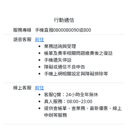
行動通信
服務專線
手機直撥0800080090或800
語音客服
前往
業務諮詢與受理
帳單及費率相關問題繳費後之復話
手機遺失停話
障礙或通信不良申告
手機上網相關設定與障礙排除等
線上客服
前往
客服Q寶：24小時全年無休
真人服務：08:00~23:00
提供查帳單、查業務、最新優惠、線上
申辦等服務