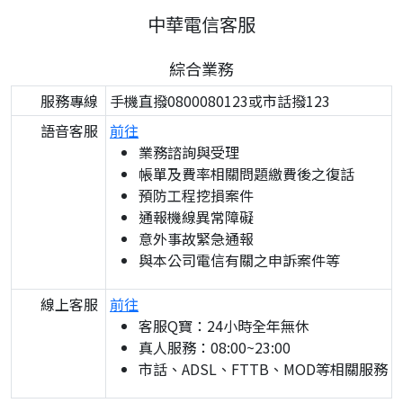
中華電信客服
綜合業務
服務專線
手機直撥0800080123或市話撥123
語音客服
前往
業務諮詢與受理
帳單及費率相關問題繳費後之復話
預防工程挖損案件
通報機線異常障礙
意外事故緊急通報
與本公司電信有關之申訴案件等
線上客服
前往
客服Q寶：24小時全年無休
真人服務：08:00~23:00
市話、ADSL、FTTB、MOD等相關服務