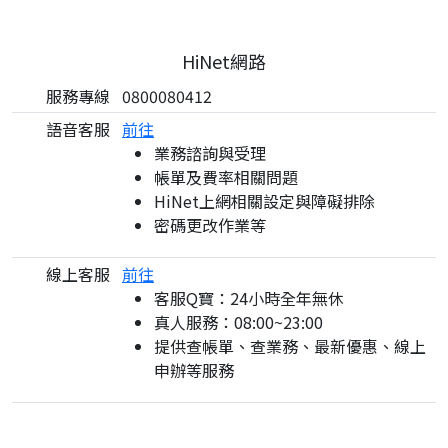
HiNet網路
服務專線
0800080412
語音客服
前往
業務諮詢與受理
帳單及費率相關問題
HiNet上網相關設定與障礙排除
密碼更改作業等
線上客服
前往
客服Q寶：24小時全年無休
真人服務：08:00~23:00
提供查帳單、查業務、最新優惠、線上
申辦等服務