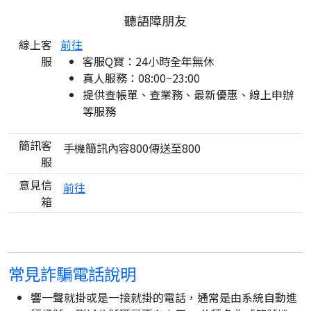
聽語障朋友
線上客
前往
服
客服Q寶：24小時全年無休
真人服務：08:00~23:00
提供查帳單、查業務、最新優惠、線上申辦
等服務
簡訊客
手機簡訊內容800傳送至800
服
意見信
前往
箱
常見詐騙電話說明
響一聲就掛或是一接就掛的電話，通常是由系統自動進