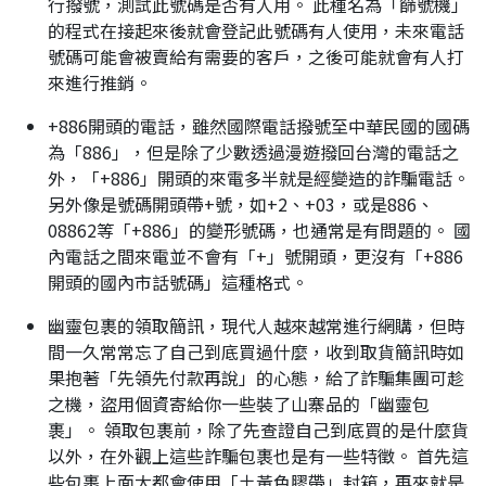
行撥號，測試此號碼是否有人用。 此種名為「篩號機」
的程式在接起來後就會登記此號碼有人使用，未來電話
號碼可能會被賣給有需要的客戶，之後可能就會有人打
來進行推銷。
+886開頭的電話，雖然國際電話撥號至中華民國的國碼
為「886」，但是除了少數透過漫遊撥回台灣的電話之
外，「+886」開頭的來電多半就是經變造的詐騙電話。
另外像是號碼開頭帶+號，如+2、+03，或是886、
08862等「+886」的變形號碼，也通常是有問題的。 國
內電話之間來電並不會有「+」號開頭，更沒有「+886
開頭的國內市話號碼」這種格式。
幽靈包裹的領取簡訊，現代人越來越常進行網購，但時
間一久常常忘了自己到底買過什麼，收到取貨簡訊時如
果抱著「先領先付款再說」的心態，給了詐騙集團可趁
之機，盜用個資寄給你一些裝了山寨品的「幽靈包
裹」。 領取包裹前，除了先查證自己到底買的是什麼貨
以外，在外觀上這些詐騙包裹也是有一些特徵。 首先這
些包裹上面大都會使用「土黃色膠帶」封箱，再來就是