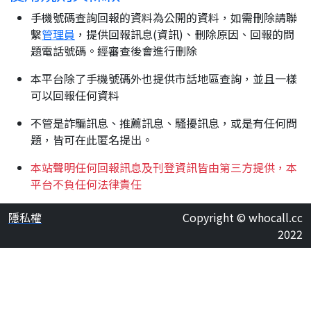
手機號碼查詢回報的資料為公開的資料，如需刪除請聯
繫
管理員
，提供回報訊息(資訊)、刪除原因、回報的問
題電話號碼。經審查後會進行刪除
本平台除了手機號碼外也提供市話地區查詢，並且一樣
可以回報任何資料
不管是詐騙訊息、推薦訊息、騷擾訊息，或是有任何問
題，皆可在此匿名提出。
本站聲明任何回報訊息及刊登資訊皆由第三方提供，本
平台不負任何法律責任
隱私權
Copyright © whocall.cc
2022