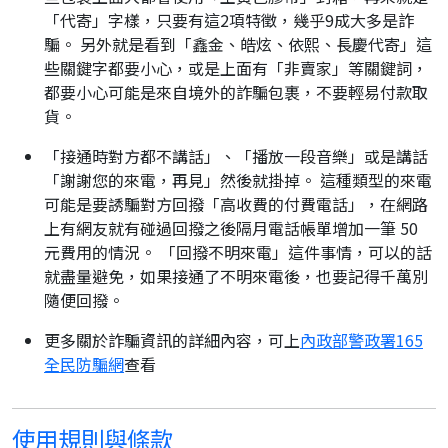
「代寄」字樣，只要有這2項特徵，幾乎9成大多是詐
騙。 另外就是看到「鑫金、皓炫、依熙、長慶代寄」這
些關鍵字都要小心，或是上面有「非賣家」等關鍵詞，
都要小心可能是來自境外的詐騙包裹，不要輕易付款取
貨。
「接通時對方都不講話」、「播放一段音樂」或是講話
「謝謝您的來電，再見」然後就掛掉。 這種類型的來電
可能是要誘騙對方回撥「高收費的付費電話」，在網路
上有網友就有碰過回撥之後隔月電話帳單增加一筆 50
元費用的情況。 「回撥不明來電」這件事情，可以的話
就盡量避免，如果接通了不明來電後，也要記得千萬別
隨便回撥。
更多關於詐騙資訊的詳細內容，可上
內政部警政署165
全民防騙網
查看
使用規則與條款