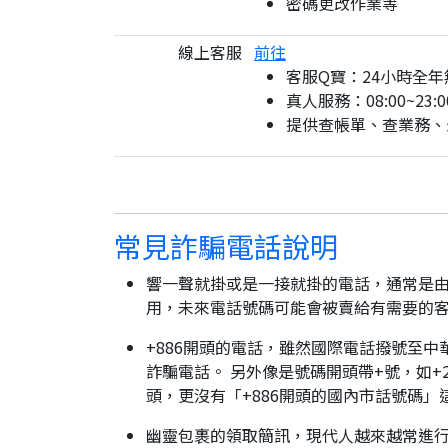
密碼更改作業等
線上客服
前往
客服Q寶：24小時全年
真人服務：08:00~23:0
提供查帳單、查業務、
常見詐騙電話說明
響一聲就掛或是一接就掛的電話，通常是由
用，未來電話號碼可能會被賣給有需要的
+886開頭的電話，雖然國際電話撥號至中
詐騙電話。 另外像是號碼開頭帶+號，如+2
頭，更沒有「+886開頭的國內市話號碼」
幽靈包裹的領取簡訊，現代人越來越常進