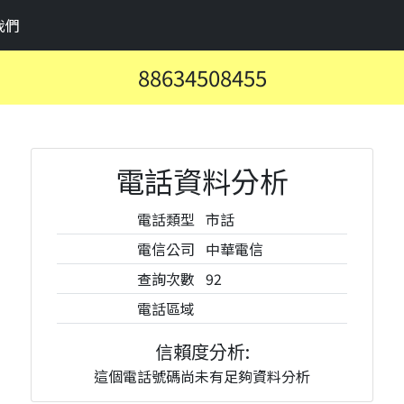
我們
88634508455
電話資料分析
電話類型
市話
電信公司
中華電信
查詢次數
92
電話區域
信賴度分析:
這個電話號碼尚未有足夠資料分析