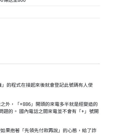
機」的程式在接起來後就會登記此號碼有人使
之外，「+886」開頭的來電多半就是經變造的
是有問題的。 國內電話之間來電並不會有「+」號開
時如果抱著「先領先付款再說」的心態，給了詐