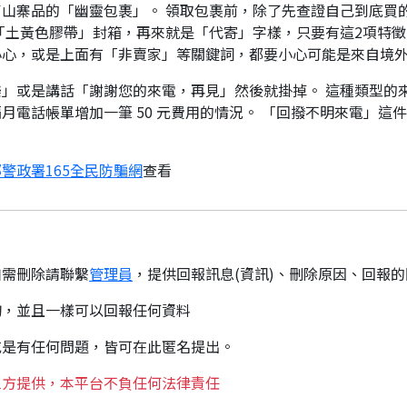
山寨品的「幽靈包裹」。 領取包裹前，除了先查證自己到底買
「土黃色膠帶」封箱，再來就是「代寄」字樣，只要有這2項特徵
小心，或是上面有「非賣家」等關鍵詞，都要小心可能是來自境
」或是講話「謝謝您的來電，再見」然後就掛掉。 這種類型的
月電話帳單增加一筆 50 元費用的情況。 「回撥不明來電」這
警政署165全民防騙網
查看
如需刪除請聯繫
管理員
，提供回報訊息(資訊)、刪除原因、回報
詢，並且一樣可以回報任何資料
或是有任何問題，皆可在此匿名提出。
三方提供，本平台不負任何法律責任