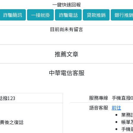
一鍵快速回報
詐騙簡訊
一接就掛
詐騙電話
貸款推銷
銀行推
目前尚未有留言
推薦文章
中華電信客服
服務專線
手機直撥08
話撥123
語音客服
前往
業務
帳單
費後之復話
手機