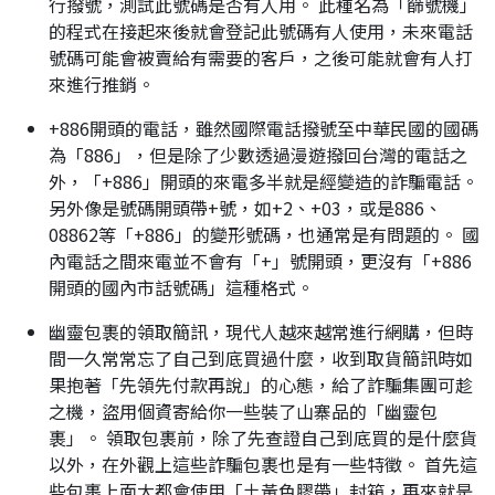
行撥號，測試此號碼是否有人用。 此種名為「篩號機」
的程式在接起來後就會登記此號碼有人使用，未來電話
號碼可能會被賣給有需要的客戶，之後可能就會有人打
來進行推銷。
+886開頭的電話，雖然國際電話撥號至中華民國的國碼
為「886」，但是除了少數透過漫遊撥回台灣的電話之
外，「+886」開頭的來電多半就是經變造的詐騙電話。
另外像是號碼開頭帶+號，如+2、+03，或是886、
08862等「+886」的變形號碼，也通常是有問題的。 國
內電話之間來電並不會有「+」號開頭，更沒有「+886
開頭的國內市話號碼」這種格式。
幽靈包裹的領取簡訊，現代人越來越常進行網購，但時
間一久常常忘了自己到底買過什麼，收到取貨簡訊時如
果抱著「先領先付款再說」的心態，給了詐騙集團可趁
之機，盜用個資寄給你一些裝了山寨品的「幽靈包
裹」。 領取包裹前，除了先查證自己到底買的是什麼貨
以外，在外觀上這些詐騙包裹也是有一些特徵。 首先這
些包裹上面大都會使用「土黃色膠帶」封箱，再來就是