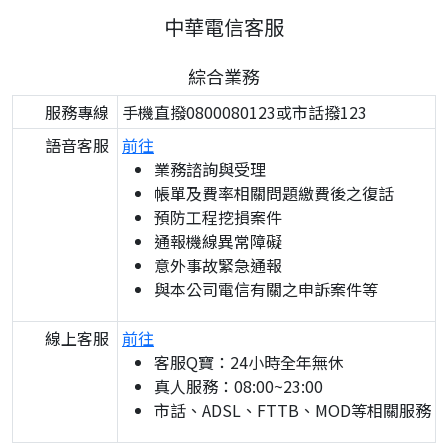
中華電信客服
綜合業務
服務專線
手機直撥0800080123或市話撥123
語音客服
前往
業務諮詢與受理
帳單及費率相關問題繳費後之復話
預防工程挖損案件
通報機線異常障礙
意外事故緊急通報
與本公司電信有關之申訴案件等
線上客服
前往
客服Q寶：24小時全年無休
真人服務：08:00~23:00
市話、ADSL、FTTB、MOD等相關服務