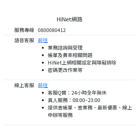
HiNet網路
服務專線
0800080412
語音客服
前往
業務諮詢與受理
帳單及費率相關問題
HiNet上網相關設定與障礙排除
密碼更改作業等
線上客服
前往
客服Q寶：24小時全年無休
真人服務：08:00~23:00
提供查帳單、查業務、最新優惠、線上
申辦等服務