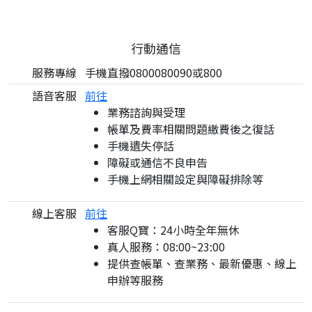
行動通信
服務專線
手機直撥0800080090或800
語音客服
前往
業務諮詢與受理
帳單及費率相關問題繳費後之復話
手機遺失停話
障礙或通信不良申告
手機上網相關設定與障礙排除等
線上客服
前往
客服Q寶：24小時全年無休
真人服務：08:00~23:00
提供查帳單、查業務、最新優惠、線上
申辦等服務