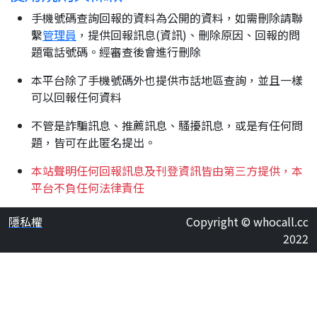
手機號碼查詢回報的資料為公開的資料，如需刪除請聯
繫
管理員
，提供回報訊息(資訊)、刪除原因、回報的問
題電話號碼。經審查後會進行刪除
本平台除了手機號碼外也提供市話地區查詢，並且一樣
可以回報任何資料
不管是詐騙訊息、推薦訊息、騷擾訊息，或是有任何問
題，皆可在此匿名提出。
本站聲明任何回報訊息及刊登資訊皆由第三方提供，本
平台不負任何法律責任
隱私權
Copyright © whocall.cc
2022