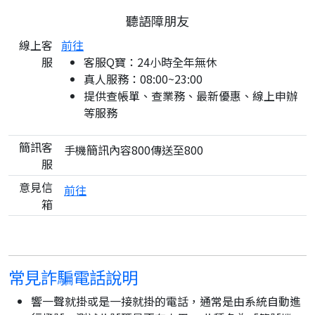
聽語障朋友
線上客
前往
服
客服Q寶：24小時全年無休
真人服務：08:00~23:00
提供查帳單、查業務、最新優惠、線上申辦
等服務
簡訊客
手機簡訊內容800傳送至800
服
意見信
前往
箱
常見詐騙電話說明
響一聲就掛或是一接就掛的電話，通常是由系統自動進