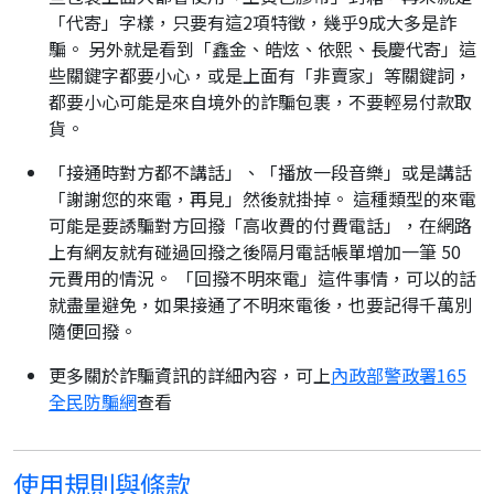
「代寄」字樣，只要有這2項特徵，幾乎9成大多是詐
騙。 另外就是看到「鑫金、皓炫、依熙、長慶代寄」這
些關鍵字都要小心，或是上面有「非賣家」等關鍵詞，
都要小心可能是來自境外的詐騙包裹，不要輕易付款取
貨。
「接通時對方都不講話」、「播放一段音樂」或是講話
「謝謝您的來電，再見」然後就掛掉。 這種類型的來電
可能是要誘騙對方回撥「高收費的付費電話」，在網路
上有網友就有碰過回撥之後隔月電話帳單增加一筆 50
元費用的情況。 「回撥不明來電」這件事情，可以的話
就盡量避免，如果接通了不明來電後，也要記得千萬別
隨便回撥。
更多關於詐騙資訊的詳細內容，可上
內政部警政署165
全民防騙網
查看
使用規則與條款