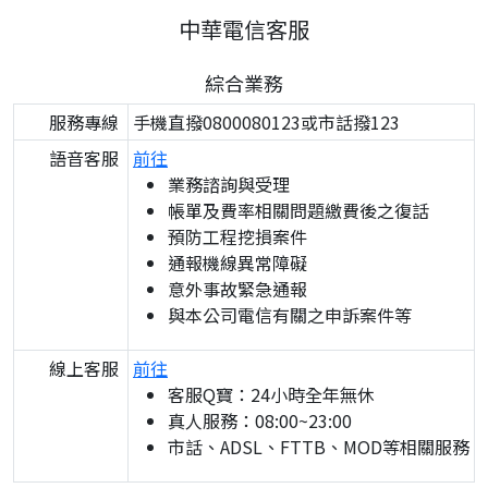
中華電信客服
綜合業務
服務專線
手機直撥0800080123或市話撥123
語音客服
前往
業務諮詢與受理
帳單及費率相關問題繳費後之復話
預防工程挖損案件
通報機線異常障礙
意外事故緊急通報
與本公司電信有關之申訴案件等
線上客服
前往
客服Q寶：24小時全年無休
真人服務：08:00~23:00
市話、ADSL、FTTB、MOD等相關服務