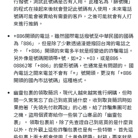
行撥號，測試此號碼是否有人用。 此種名為「篩號機」
的程式在接起來後就會登記此號碼有人使用，未來電話
號碼可能會被賣給有需要的客戶，之後可能就會有人打
來進行推銷。
+886開頭的電話，雖然國際電話撥號至中華民國的國碼
為「886」，但是除了少數透過漫遊撥回台灣的電話之
外，「+886」開頭的來電多半就是經變造的詐騙電話。
另外像是號碼開頭帶+號，如+2、+03，或是886、
08862等「+886」的變形號碼，也通常是有問題的。 國
內電話之間來電並不會有「+」號開頭，更沒有「+886
開頭的國內市話號碼」這種格式。
幽靈包裹的領取簡訊，現代人越來越常進行網購，但時
間一久常常忘了自己到底買過什麼，收到取貨簡訊時如
果抱著「先領先付款再說」的心態，給了詐騙集團可趁
之機，盜用個資寄給你一些裝了山寨品的「幽靈包
裹」。 領取包裹前，除了先查證自己到底買的是什麼貨
以外，在外觀上這些詐騙包裹也是有一些特徵。 首先這
些包裹上面大都會使用「土黃色膠帶」封箱，再來就是