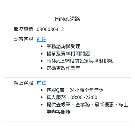
HiNet網路
服務專線
0800080412
語音客服
前往
業務諮詢與受理
帳單及費率相關問題
HiNet上網相關設定與障礙排除
密碼更改作業等
線上客服
前往
客服Q寶：24小時全年無休
真人服務：08:00~23:00
提供查帳單、查業務、最新優惠、線上
申辦等服務