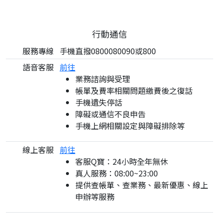
行動通信
服務專線
手機直撥0800080090或800
語音客服
前往
業務諮詢與受理
帳單及費率相關問題繳費後之復話
手機遺失停話
障礙或通信不良申告
手機上網相關設定與障礙排除等
線上客服
前往
客服Q寶：24小時全年無休
真人服務：08:00~23:00
提供查帳單、查業務、最新優惠、線上
申辦等服務