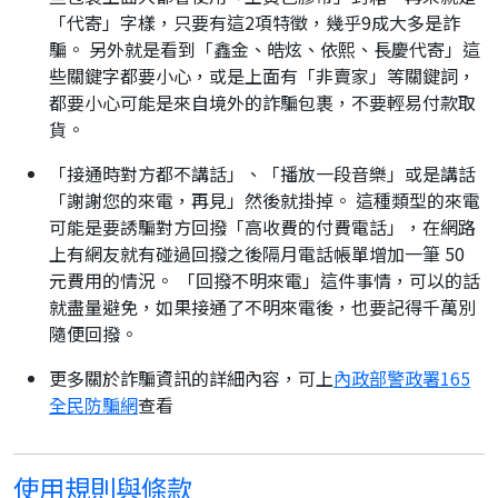
「代寄」字樣，只要有這2項特徵，幾乎9成大多是詐
騙。 另外就是看到「鑫金、皓炫、依熙、長慶代寄」這
些關鍵字都要小心，或是上面有「非賣家」等關鍵詞，
都要小心可能是來自境外的詐騙包裹，不要輕易付款取
貨。
「接通時對方都不講話」、「播放一段音樂」或是講話
「謝謝您的來電，再見」然後就掛掉。 這種類型的來電
可能是要誘騙對方回撥「高收費的付費電話」，在網路
上有網友就有碰過回撥之後隔月電話帳單增加一筆 50
元費用的情況。 「回撥不明來電」這件事情，可以的話
就盡量避免，如果接通了不明來電後，也要記得千萬別
隨便回撥。
更多關於詐騙資訊的詳細內容，可上
內政部警政署165
全民防騙網
查看
使用規則與條款