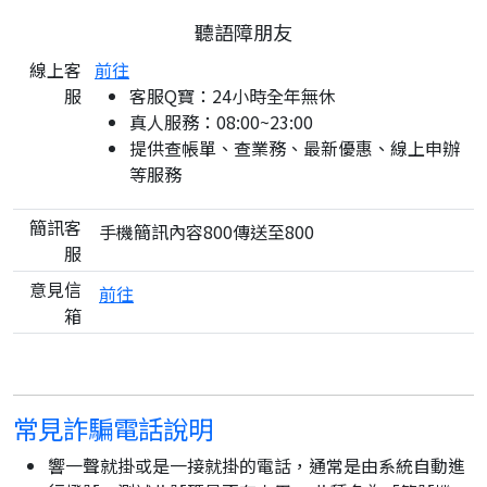
聽語障朋友
線上客
前往
服
客服Q寶：24小時全年無休
真人服務：08:00~23:00
提供查帳單、查業務、最新優惠、線上申辦
等服務
簡訊客
手機簡訊內容800傳送至800
服
意見信
前往
箱
常見詐騙電話說明
響一聲就掛或是一接就掛的電話，通常是由系統自動進