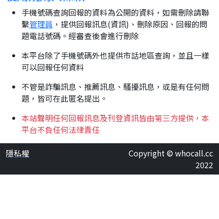
手機號碼查詢回報的資料為公開的資料，如需刪除請聯
繫
管理員
，提供回報訊息(資訊)、刪除原因、回報的問
題電話號碼。經審查後會進行刪除
本平台除了手機號碼外也提供市話地區查詢，並且一樣
可以回報任何資料
不管是詐騙訊息、推薦訊息、騷擾訊息，或是有任何問
題，皆可在此匿名提出。
本站聲明任何回報訊息及刊登資訊皆由第三方提供，本
平台不負任何法律責任
隱私權
Copyright © whocall.cc
2022