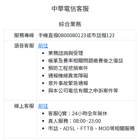
中華電信客服
綜合業務
服務專線
手機直撥0800080123或市話撥123
語音客服
前往
業務諮詢與受理
帳單及費率相關問題繳費後之復話
預防工程挖損案件
通報機線異常障礙
意外事故緊急通報
與本公司電信有關之申訴案件等
線上客服
前往
客服Q寶：24小時全年無休
真人服務：08:00~23:00
市話、ADSL、FTTB、MOD等相關服務