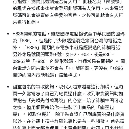
行撥號，測試此號碼是否有人用。 此種名為「篩號機」
的程式在接起來後就會登記此號碼有人使用，未來電話
號碼可能會被賣給有需要的客戶，之後可能就會有人打
來進行推銷。
+886開頭的電話，雖然國際電話撥號至中華民國的國碼
為「886」，但是除了少數透過漫遊撥回台灣的電話之
外，「+886」開頭的來電多半就是經變造的詐騙電話。
另外像是號碼開頭帶+號，如+2、+03，或是886、
08862等「+886」的變形號碼，也通常是有問題的。 國
內電話之間來電並不會有「+」號開頭，更沒有「+886
開頭的國內市話號碼」這種格式。
幽靈包裹的領取簡訊，現代人越來越常進行網購，但時
間一久常常忘了自己到底買過什麼，收到取貨簡訊時如
果抱著「先領先付款再說」的心態，給了詐騙集團可趁
之機，盜用個資寄給你一些裝了山寨品的「幽靈包
裹」。 領取包裹前，除了先查證自己到底買的是什麼貨
以外，在外觀上這些詐騙包裹也是有一些特徵。 首先這
些包裹上面大都會使用「土黃色膠帶」封箱，再來就是