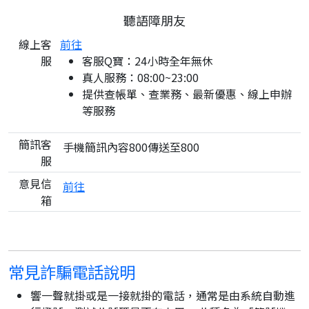
聽語障朋友
線上客
前往
服
客服Q寶：24小時全年無休
真人服務：08:00~23:00
提供查帳單、查業務、最新優惠、線上申辦
等服務
簡訊客
手機簡訊內容800傳送至800
服
意見信
前往
箱
常見詐騙電話說明
響一聲就掛或是一接就掛的電話，通常是由系統自動進