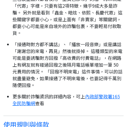
「代寄」字樣，只要有這2項特徵，幾乎9成大多是詐
騙。 另外就是看到「鑫金、皓炫、依熙、長慶代寄」這
些關鍵字都要小心，或是上面有「非賣家」等關鍵詞，
都要小心可能是來自境外的詐騙包裹，不要輕易付款取
貨。
「接通時對方都不講話」、「播放一段音樂」或是講話
「謝謝您的來電，再見」然後就掛掉。 這種類型的來電
可能是要誘騙對方回撥「高收費的付費電話」，在網路
上有網友就有碰過回撥之後隔月電話帳單增加一筆 50
元費用的情況。 「回撥不明來電」這件事情，可以的話
就盡量避免，如果接通了不明來電後，也要記得千萬別
隨便回撥。
更多關於詐騙資訊的詳細內容，可上
內政部警政署165
全民防騙網
查看
使用規則與條款