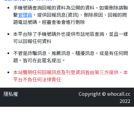
手機號碼查詢回報的資料為公開的資料，如需刪除請聯
繫
管理員
，提供回報訊息(資訊)、刪除原因、回報的問
題電話號碼。經審查後會進行刪除
本平台除了手機號碼外也提供市話地區查詢，並且一樣
可以回報任何資料
不管是詐騙訊息、推薦訊息、騷擾訊息，或是有任何問
題，皆可在此匿名提出。
本站聲明任何回報訊息及刊登資訊皆由第三方提供，本
平台不負任何法律責任
隱私權
Copyright © whocall.cc
2022