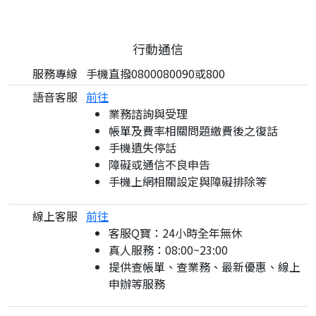
行動通信
服務專線
手機直撥0800080090或800
語音客服
前往
業務諮詢與受理
帳單及費率相關問題繳費後之復話
手機遺失停話
障礙或通信不良申告
手機上網相關設定與障礙排除等
線上客服
前往
客服Q寶：24小時全年無休
真人服務：08:00~23:00
提供查帳單、查業務、最新優惠、線上
申辦等服務