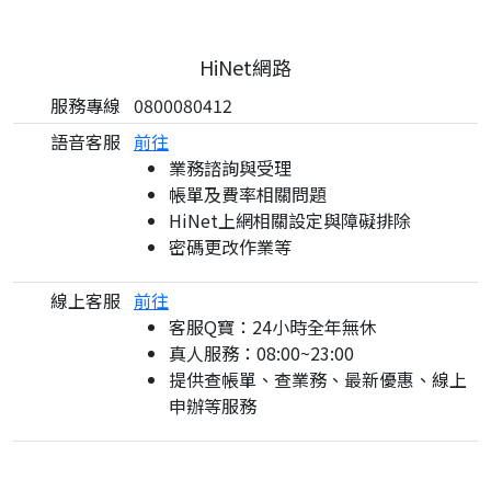
HiNet網路
服務專線
0800080412
語音客服
前往
業務諮詢與受理
帳單及費率相關問題
HiNet上網相關設定與障礙排除
密碼更改作業等
線上客服
前往
客服Q寶：24小時全年無休
真人服務：08:00~23:00
提供查帳單、查業務、最新優惠、線上
申辦等服務