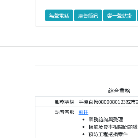
無聲電話
廣告簡訊
響一聲就掛
綜合業務
服務專線
手機直撥0800080123或市
語音客服
前往
業務諮詢與受理
帳單及費率相關問題繳
預防工程挖損案件