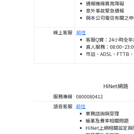
通報機線異常障礙
意外事故緊急通報
與本公司電信有關之申
線上客服
前往
客服Q寶：24小時全年
真人服務：08:00~23:0
市話、ADSL、FTTB
HiNet網路
服務專線
0800080412
語音客服
前往
業務諮詢與受理
帳單及費率相關問題
HiNet上網相關設定