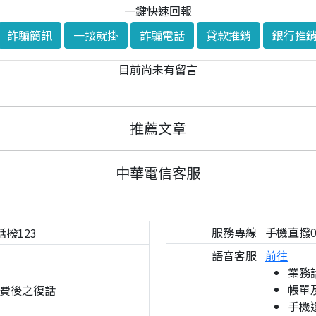
一鍵快速回報
詐騙簡訊
一接就掛
詐騙電話
貸款推銷
銀行推
目前尚未有留言
推薦文章
中華電信客服
服務專線
手機直撥08
話撥123
語音客服
前往
業務
帳單
費後之復話
手機