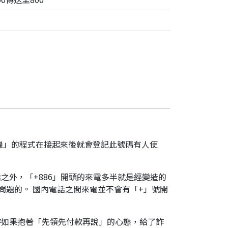
機」的程式在接起來後就會登記此號碼有人使
之外，「+886」開頭的來電多半就是經變造的
是有問題的。 國內電話之間來電並不會有「+」號開
時如果抱著「先領先付款再說」的心態，給了詐