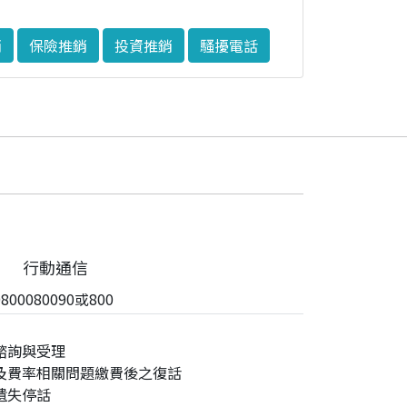
銷
保險推銷
投資推銷
騷擾電話
行動通信
00080090或800
諮詢與受理
及費率相關問題繳費後之復話
遺失停話