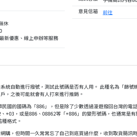
意見信箱
前往
無休
0
最新優惠、線上申辦等服務
系統自動進行撥號，測試此號碼是否有人用。 此種名為「篩號
客戶，之後可能就會有人打來進行推銷。
華民國的國碼為「886」，但是除了少數透過漫遊撥回台灣的電話
、+03，或是886、08862等「+886」的變形號碼，也通常
這種格式。
行網購，但時間一久常常忘了自己到底買過什麼，收到取貨簡訊