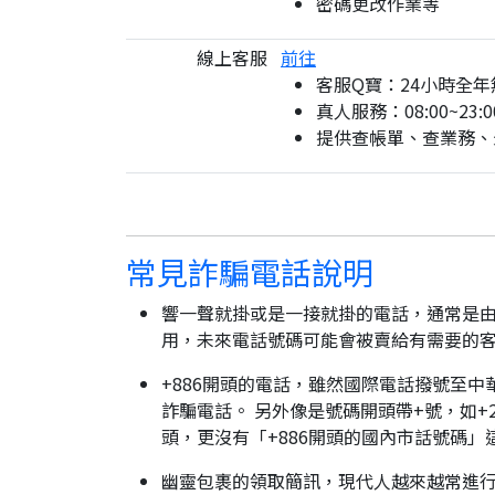
密碼更改作業等
線上客服
前往
客服Q寶：24小時全年
真人服務：08:00~23:0
提供查帳單、查業務、
常見詐騙電話說明
響一聲就掛或是一接就掛的電話，通常是由
用，未來電話號碼可能會被賣給有需要的
+886開頭的電話，雖然國際電話撥號至中
詐騙電話。 另外像是號碼開頭帶+號，如+2
頭，更沒有「+886開頭的國內市話號碼」
幽靈包裹的領取簡訊，現代人越來越常進