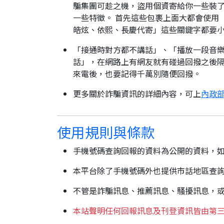
騙集團可趁之機，盜用個資寄給你一些裝了
一些特徵。 首先這些包裹上面大都會使用
皓炫、依熙、長慶代寄」這些關鍵字都要
「接通時對方都不講話」、「播放一段音樂
話」，在網路上有網友就有碰過回撥之後隔
來電後，也要記得千萬別隨便回撥。
更多關於詐騙資訊的詳細內容，可上
內政部
使用規則與條款
手機號碼查詢回報的資料為公開的資料，
本平台除了手機號碼外也提供市話地區查
不管是詐騙訊息、推薦訊息、騷擾訊息，
本站聲明任何回報訊息及刊登資訊皆由第