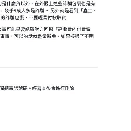
的是什麼貨以外，在外觀上這些詐騙包裹也是有
，幾乎9成大多是詐騙。 另外就是看到「鑫金、
外的詐騙包裹，不要輕易付款取貨。
來電可能是要誘騙對方回撥「高收費的付費電
件事情，可以的話就盡量避免，如果接通了不明
的問題電話號碼。經審查後會進行刪除