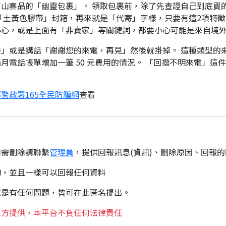
山寨品的「幽靈包裹」。 領取包裹前，除了先查證自己到底買
「土黃色膠帶」封箱，再來就是「代寄」字樣，只要有這2項特徵
小心，或是上面有「非賣家」等關鍵詞，都要小心可能是來自境
」或是講話「謝謝您的來電，再見」然後就掛掉。 這種類型的
月電話帳單增加一筆 50 元費用的情況。 「回撥不明來電」這
警政署165全民防騙網
查看
如需刪除請聯繫
管理員
，提供回報訊息(資訊)、刪除原因、回報
詢，並且一樣可以回報任何資料
或是有任何問題，皆可在此匿名提出。
三方提供，本平台不負任何法律責任