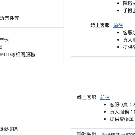
障礙
手機
訴案件等
線上客服
前往
客服
真人服
無休
提供
0
、MOD等相關服務
線上客服
前往
客服Q寶：
真人服務：08
提供查帳單
與障礙排除
簡訊客服
手機簡訊內容80