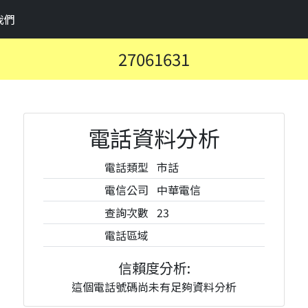
我們
27061631
電話資料分析
電話類型
市話
電信公司
中華電信
查詢次數
23
電話區域
信賴度分析:
這個電話號碼尚未有足夠資料分析