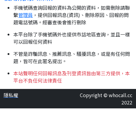
手機號碼查詢回報的資料為公開的資料，如需刪除請聯
繫
管理員
，提供回報訊息(資訊)、刪除原因、回報的問
題電話號碼。經審查後會進行刪除
本平台除了手機號碼外也提供市話地區查詢，並且一樣
可以回報任何資料
不管是詐騙訊息、推薦訊息、騷擾訊息，或是有任何問
題，皆可在此匿名提出。
本站聲明任何回報訊息及刊登資訊皆由第三方提供，本
平台不負任何法律責任
隱私權
Copyright © whocall.cc
2022