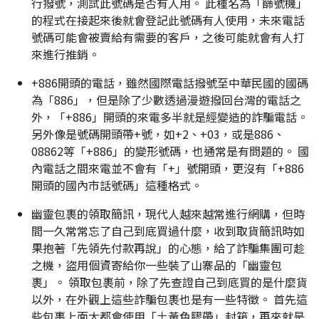
行撥號，測試此號碼是否有人用。 此種名為「篩號機」
的程式在接起來後就會登記此號碼有人使用，未來電話
號碼可能會被賣給有需要的客戶，之後可能就會有人打
來進行推銷。
+886開頭的電話，雖然國際電話撥號至中華民國的國碼
為「886」，但是除了少數透過漫遊撥回台灣的電話之
外，「+886」開頭的來電多半就是經變造的詐騙電話。
另外像是號碼開頭帶+號，如+2、+03，或是886、
08862等「+886」的變形號碼，也通常是有問題的。 國
內電話之間來電並不會有「+」號開頭，更沒有「+886
開頭的國內市話號碼」這種格式。
幽靈包裹的領取簡訊，現代人越來越常進行網購，但時
間一久常常忘了自己到底買過什麼，收到取貨簡訊時如
果抱著「先領先付款再說」的心態，給了詐騙集團可趁
之機，盜用個資寄給你一些裝了山寨品的「幽靈包
裹」。 領取包裹前，除了先查證自己到底買的是什麼貨
以外，在外觀上這些詐騙包裹也是有一些特徵。 首先這
些包裹上面大都會使用「土黃色膠帶」封箱，再來就是