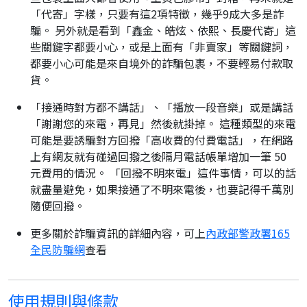
「代寄」字樣，只要有這2項特徵，幾乎9成大多是詐
騙。 另外就是看到「鑫金、皓炫、依熙、長慶代寄」這
些關鍵字都要小心，或是上面有「非賣家」等關鍵詞，
都要小心可能是來自境外的詐騙包裹，不要輕易付款取
貨。
「接通時對方都不講話」、「播放一段音樂」或是講話
「謝謝您的來電，再見」然後就掛掉。 這種類型的來電
可能是要誘騙對方回撥「高收費的付費電話」，在網路
上有網友就有碰過回撥之後隔月電話帳單增加一筆 50
元費用的情況。 「回撥不明來電」這件事情，可以的話
就盡量避免，如果接通了不明來電後，也要記得千萬別
隨便回撥。
更多關於詐騙資訊的詳細內容，可上
內政部警政署165
全民防騙網
查看
使用規則與條款