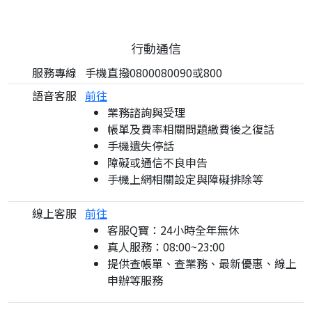
行動通信
服務專線
手機直撥0800080090或800
語音客服
前往
業務諮詢與受理
帳單及費率相關問題繳費後之復話
手機遺失停話
障礙或通信不良申告
手機上網相關設定與障礙排除等
線上客服
前往
客服Q寶：24小時全年無休
真人服務：08:00~23:00
提供查帳單、查業務、最新優惠、線上
申辦等服務