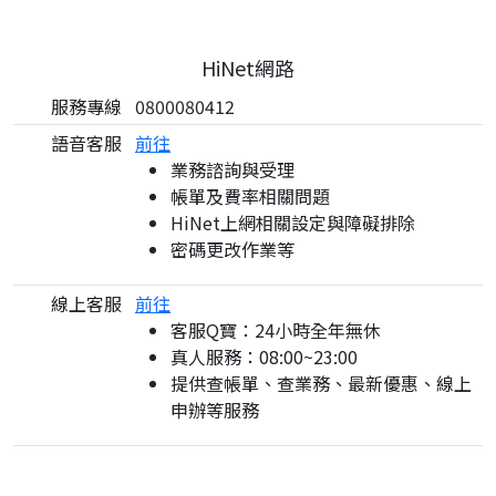
HiNet網路
服務專線
0800080412
語音客服
前往
業務諮詢與受理
帳單及費率相關問題
HiNet上網相關設定與障礙排除
密碼更改作業等
線上客服
前往
客服Q寶：24小時全年無休
真人服務：08:00~23:00
提供查帳單、查業務、最新優惠、線上
申辦等服務