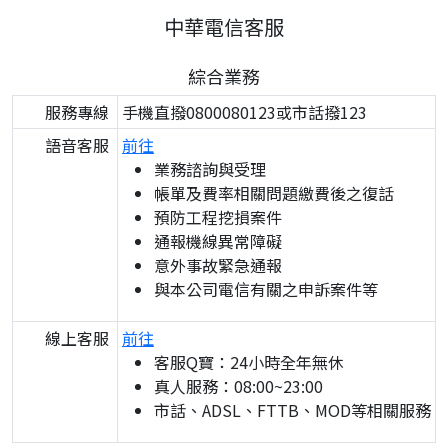
中華電信客服
綜合業務
服務專線
手機直撥0800080123或市話撥123
語音客服
前往
業務諮詢與受理
帳單及費率相關問題繳費後之復話
預防工程挖損案件
通報機線異常障礙
意外事故緊急通報
與本公司電信有關之申訴案件等
線上客服
前往
客服Q寶：24小時全年無休
真人服務：08:00~23:00
市話、ADSL、FTTB、MOD等相關服務