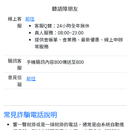
聽語障朋友
線上客
前往
服
客服Q寶：24小時全年無休
真人服務：08:00~23:00
提供查帳單、查業務、最新優惠、線上申辦
等服務
簡訊客
手機簡訊內容800傳送至800
服
意見信
前往
箱
常見詐騙電話說明
響一聲就掛或是一接就掛的電話，通常是由系統自動進