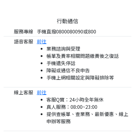
行動通信
服務專線
手機直撥0800080090或800
語音客服
前往
業務諮詢與受理
帳單及費率相關問題繳費後之復話
手機遺失停話
障礙或通信不良申告
手機上網相關設定與障礙排除等
線上客服
前往
客服Q寶：24小時全年無休
真人服務：08:00~23:00
提供查帳單、查業務、最新優惠、線上
申辦等服務