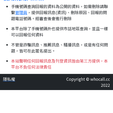
手機號碼查詢回報的資料為公開的資料，如需刪除請聯
繫
管理員
，提供回報訊息(資訊)、刪除原因、回報的問
題電話號碼。經審查後會進行刪除
本平台除了手機號碼外也提供市話地區查詢，並且一樣
可以回報任何資料
不管是詐騙訊息、推薦訊息、騷擾訊息，或是有任何問
題，皆可在此匿名提出。
本站聲明任何回報訊息及刊登資訊皆由第三方提供，本
平台不負任何法律責任
隱私權
Copyright © whocall.cc
2022