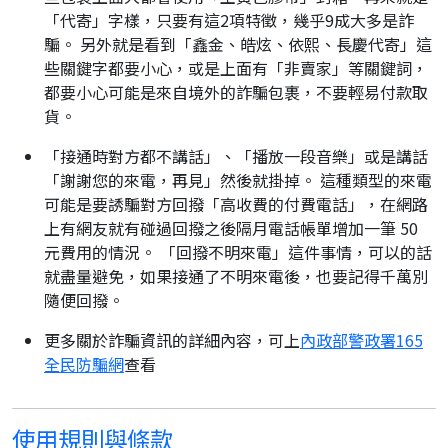
「代寄」字樣，只要有這2項特徵，幾乎9成大多是詐
騙。 另外就是看到「鑫金、皓炫、依熙、長慶代寄」這
些關鍵字都要小心，或是上面有「非賣家」等關鍵詞，
都要小心可能是來自境外的詐騙包裹，不要輕易付款取
貨。
「接通時對方都不講話」、「播放一段音樂」或是講話
「謝謝您的來電，再見」然後就掛掉。 這種類型的來電
可能是要誘騙對方回撥「高收費的付費電話」，在網路
上有網友就有碰過回撥之後隔月電話帳單增加一筆 50
元費用的情況。 「回撥不明來電」這件事情，可以的話
就盡量避免，如果接通了不明來電後，也要記得千萬別
隨便回撥。
更多關於詐騙資訊的詳細內容，可上
內政部警政署165
全民防騙網
查看
使用規則與條款