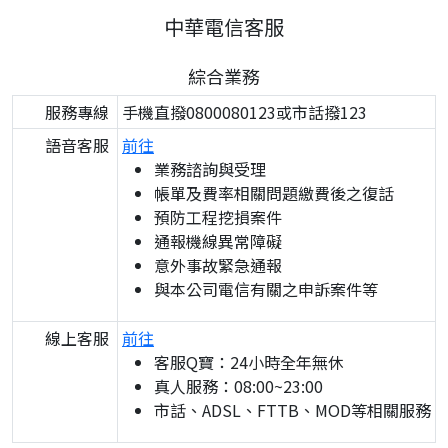
中華電信客服
綜合業務
服務專線
手機直撥0800080123或市話撥123
語音客服
前往
業務諮詢與受理
帳單及費率相關問題繳費後之復話
預防工程挖損案件
通報機線異常障礙
意外事故緊急通報
與本公司電信有關之申訴案件等
線上客服
前往
客服Q寶：24小時全年無休
真人服務：08:00~23:00
市話、ADSL、FTTB、MOD等相關服務