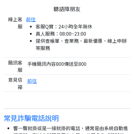
聽語障朋友
線上客
前往
服
客服Q寶：24小時全年無休
真人服務：08:00~23:00
提供查帳單、查業務、最新優惠、線上申辦
等服務
簡訊客
手機簡訊內容800傳送至800
服
意見信
前往
箱
常見詐騙電話說明
響一聲就掛或是一接就掛的電話，通常是由系統自動進