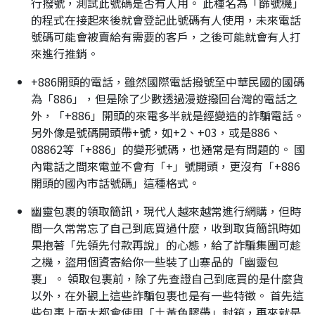
行撥號，測試此號碼是否有人用。 此種名為「篩號機」
的程式在接起來後就會登記此號碼有人使用，未來電話
號碼可能會被賣給有需要的客戶，之後可能就會有人打
來進行推銷。
+886開頭的電話，雖然國際電話撥號至中華民國的國碼
為「886」，但是除了少數透過漫遊撥回台灣的電話之
外，「+886」開頭的來電多半就是經變造的詐騙電話。
另外像是號碼開頭帶+號，如+2、+03，或是886、
08862等「+886」的變形號碼，也通常是有問題的。 國
內電話之間來電並不會有「+」號開頭，更沒有「+886
開頭的國內市話號碼」這種格式。
幽靈包裹的領取簡訊，現代人越來越常進行網購，但時
間一久常常忘了自己到底買過什麼，收到取貨簡訊時如
果抱著「先領先付款再說」的心態，給了詐騙集團可趁
之機，盜用個資寄給你一些裝了山寨品的「幽靈包
裹」。 領取包裹前，除了先查證自己到底買的是什麼貨
以外，在外觀上這些詐騙包裹也是有一些特徵。 首先這
些包裹上面大都會使用「土黃色膠帶」封箱，再來就是