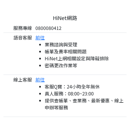
HiNet網路
服務專線
0800080412
語音客服
前往
業務諮詢與受理
帳單及費率相關問題
HiNet上網相關設定與障礙排除
密碼更改作業等
線上客服
前往
客服Q寶：24小時全年無休
真人服務：08:00~23:00
提供查帳單、查業務、最新優惠、線上
申辦等服務