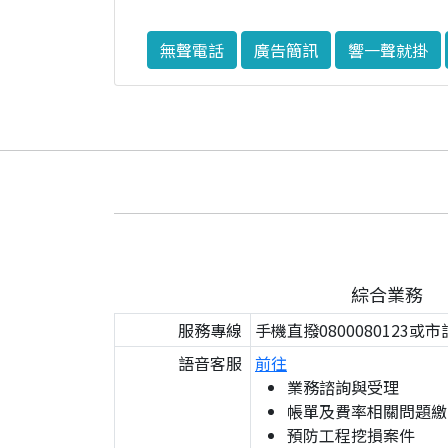
無聲電話
廣告簡訊
響一聲就掛
綜合業務
服務專線
手機直撥0800080123或市
語音客服
前往
業務諮詢與受理
帳單及費率相關問題繳
預防工程挖損案件