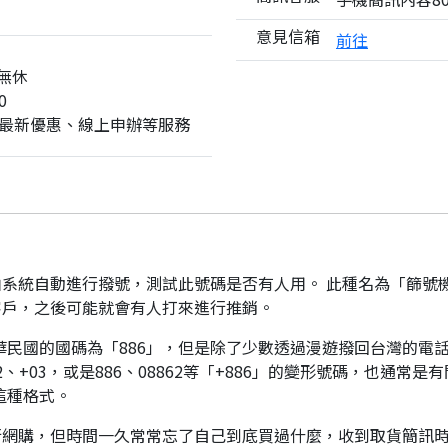
意見信箱
前往
無休
0
最新優惠、線上申辦等服務
系統自動進行撥號，測試此號碼是否有人用。 此種名為「篩號
客戶，之後可能就會有人打來進行推銷。
華民國的國碼為「886」，但是除了少數透過漫遊撥回台灣的電話
、+03，或是886、08862等「+886」的變形號碼，也通常
這種格式。
行網購，但時間一久常常忘了自己到底買過什麼，收到取貨簡訊