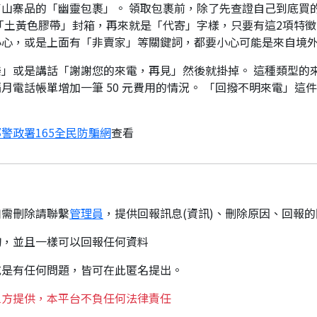
山寨品的「幽靈包裹」。 領取包裹前，除了先查證自己到底買
「土黃色膠帶」封箱，再來就是「代寄」字樣，只要有這2項特徵
小心，或是上面有「非賣家」等關鍵詞，都要小心可能是來自境
」或是講話「謝謝您的來電，再見」然後就掛掉。 這種類型的
月電話帳單增加一筆 50 元費用的情況。 「回撥不明來電」這
警政署165全民防騙網
查看
如需刪除請聯繫
管理員
，提供回報訊息(資訊)、刪除原因、回報
詢，並且一樣可以回報任何資料
或是有任何問題，皆可在此匿名提出。
三方提供，本平台不負任何法律責任