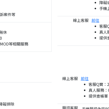
障礙
手機
訴案件等
線上客服
前往
客服
真人服
無休
提供
0
、MOD等相關服務
線上客服
前往
客服Q寶：
真人服務：08
提供查帳單
與障礙排除
簡訊客服
手機簡訊內容80