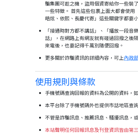
騙集團可趁之機，盜用個資寄給你一些裝了
一些特徵。 首先這些包裹上面大都會使用
皓炫、依熙、長慶代寄」這些關鍵字都要
「接通時對方都不講話」、「播放一段音樂
話」，在網路上有網友就有碰過回撥之後隔
來電後，也要記得千萬別隨便回撥。
更多關於詐騙資訊的詳細內容，可上
內政部
使用規則與條款
手機號碼查詢回報的資料為公開的資料，
本平台除了手機號碼外也提供市話地區查
不管是詐騙訊息、推薦訊息、騷擾訊息，
本站聲明任何回報訊息及刊登資訊皆由第