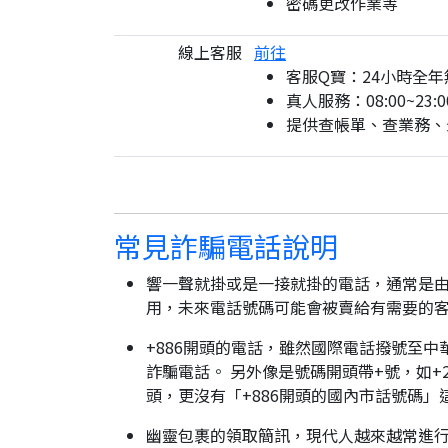
密碼更改作業等
線上客服
前往
客服Q寶：24小時全年
真人服務：08:00~23:0
提供查帳單、查業務、
常見詐騙電話說明
響一聲就掛或是一接就掛的電話，通常是由
用，未來電話號碼可能會被賣給有需要的
+886開頭的電話，雖然國際電話撥號至中
詐騙電話。 另外像是號碼開頭帶+號，如+2
頭，更沒有「+886開頭的國內市話號碼」
幽靈包裹的領取簡訊，現代人越來越常進