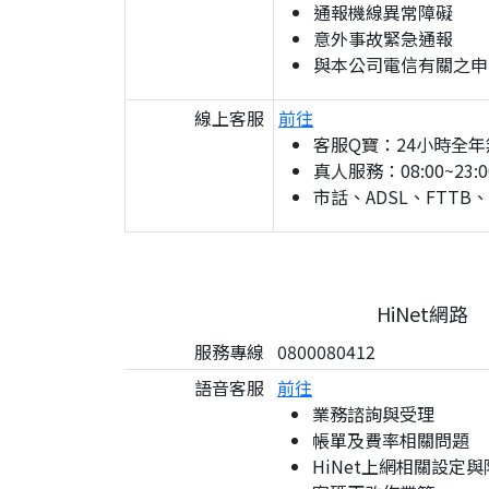
通報機線異常障礙
意外事故緊急通報
與本公司電信有關之申
線上客服
前往
客服Q寶：24小時全年
真人服務：08:00~23:0
市話、ADSL、FTTB
HiNet網路
服務專線
0800080412
語音客服
前往
業務諮詢與受理
帳單及費率相關問題
HiNet上網相關設定