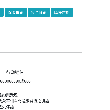
銷
保險推銷
投資推銷
騷擾電話
行動通信
00080090或800
諮詢與受理
及費率相關問題繳費後之復話
遺失停話