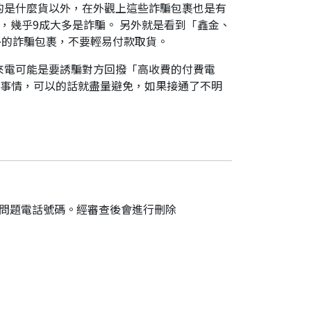
的是什麼貨以外，在外觀上這些詐騙包裹也是有
，幾乎9成大多是詐騙。 另外就是看到「鑫金、
外的詐騙包裹，不要輕易付款取貨。
來電可能是要誘騙對方回撥「高收費的付費電
件事情，可以的話就盡量避免，如果接通了不明
的問題電話號碼。經審查後會進行刪除