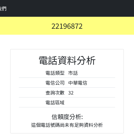
我們
22196872
電話資料分析
電話類型
市話
電信公司
中華電信
查詢次數
32
電話區域
信賴度分析:
這個電話號碼尚未有足夠資料分析