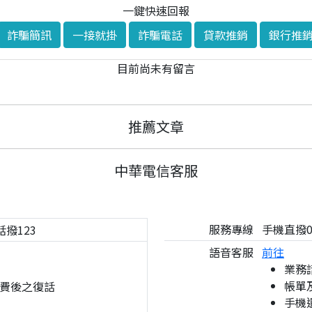
一鍵快速回報
詐騙簡訊
一接就掛
詐騙電話
貸款推銷
銀行推
目前尚未有留言
推薦文章
中華電信客服
服務專線
手機直撥08
話撥123
語音客服
前往
業務
帳單
費後之復話
手機