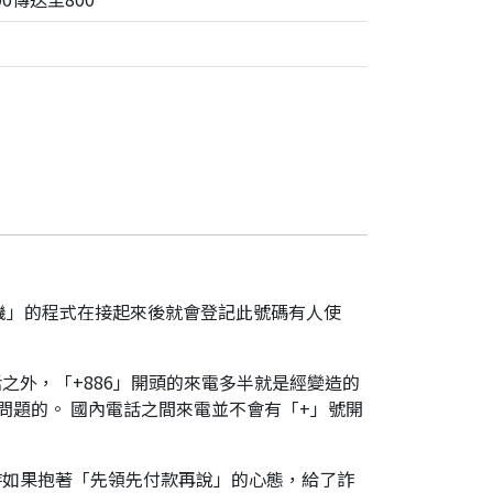
機」的程式在接起來後就會登記此號碼有人使
之外，「+886」開頭的來電多半就是經變造的
是有問題的。 國內電話之間來電並不會有「+」號開
時如果抱著「先領先付款再說」的心態，給了詐