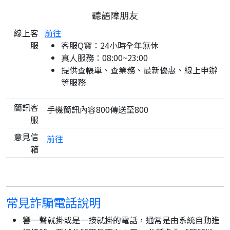
聽語障朋友
線上客
前往
服
客服Q寶：24小時全年無休
真人服務：08:00~23:00
提供查帳單、查業務、最新優惠、線上申辦
等服務
簡訊客
手機簡訊內容800傳送至800
服
意見信
前往
箱
常見詐騙電話說明
響一聲就掛或是一接就掛的電話，通常是由系統自動進