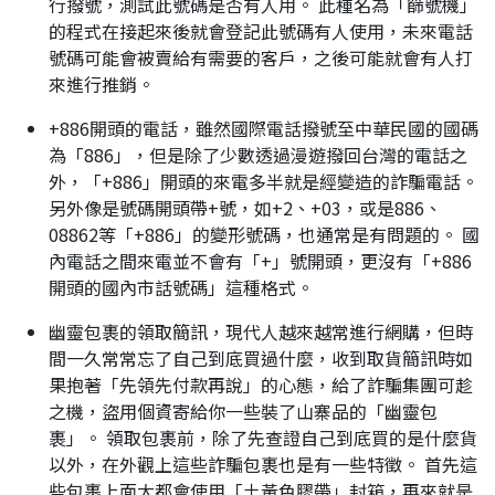
行撥號，測試此號碼是否有人用。 此種名為「篩號機」
的程式在接起來後就會登記此號碼有人使用，未來電話
號碼可能會被賣給有需要的客戶，之後可能就會有人打
來進行推銷。
+886開頭的電話，雖然國際電話撥號至中華民國的國碼
為「886」，但是除了少數透過漫遊撥回台灣的電話之
外，「+886」開頭的來電多半就是經變造的詐騙電話。
另外像是號碼開頭帶+號，如+2、+03，或是886、
08862等「+886」的變形號碼，也通常是有問題的。 國
內電話之間來電並不會有「+」號開頭，更沒有「+886
開頭的國內市話號碼」這種格式。
幽靈包裹的領取簡訊，現代人越來越常進行網購，但時
間一久常常忘了自己到底買過什麼，收到取貨簡訊時如
果抱著「先領先付款再說」的心態，給了詐騙集團可趁
之機，盜用個資寄給你一些裝了山寨品的「幽靈包
裹」。 領取包裹前，除了先查證自己到底買的是什麼貨
以外，在外觀上這些詐騙包裹也是有一些特徵。 首先這
些包裹上面大都會使用「土黃色膠帶」封箱，再來就是