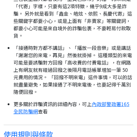
「代寄」字樣，只要有這2項特徵，幾乎9成大多是詐
騙。 另外就是看到「鑫金、皓炫、依熙、長慶代寄」這
些關鍵字都要小心，或是上面有「非賣家」等關鍵詞，
都要小心可能是來自境外的詐騙包裹，不要輕易付款取
貨。
「接通時對方都不講話」、「播放一段音樂」或是講話
「謝謝您的來電，再見」然後就掛掉。 這種類型的來電
可能是要誘騙對方回撥「高收費的付費電話」，在網路
上有網友就有碰過回撥之後隔月電話帳單增加一筆 50
元費用的情況。 「回撥不明來電」這件事情，可以的話
就盡量避免，如果接通了不明來電後，也要記得千萬別
隨便回撥。
更多關於詐騙資訊的詳細內容，可上
內政部警政署165
全民防騙網
查看
使用規則與條款