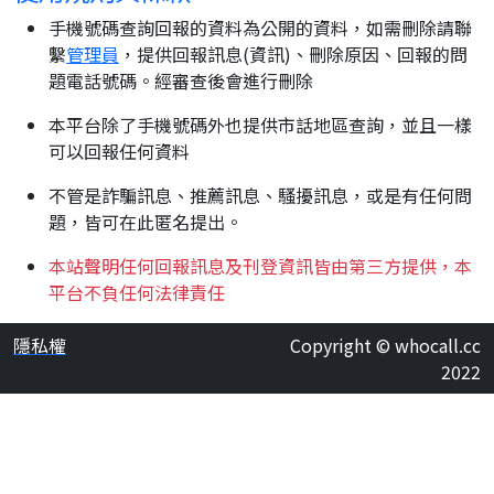
手機號碼查詢回報的資料為公開的資料，如需刪除請聯
繫
管理員
，提供回報訊息(資訊)、刪除原因、回報的問
題電話號碼。經審查後會進行刪除
本平台除了手機號碼外也提供市話地區查詢，並且一樣
可以回報任何資料
不管是詐騙訊息、推薦訊息、騷擾訊息，或是有任何問
題，皆可在此匿名提出。
本站聲明任何回報訊息及刊登資訊皆由第三方提供，本
平台不負任何法律責任
隱私權
Copyright © whocall.cc
2022