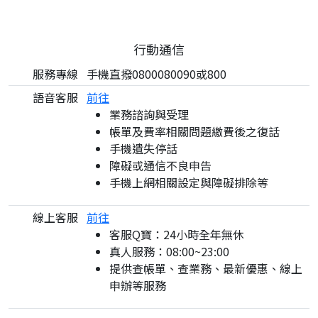
行動通信
服務專線
手機直撥0800080090或800
語音客服
前往
業務諮詢與受理
帳單及費率相關問題繳費後之復話
手機遺失停話
障礙或通信不良申告
手機上網相關設定與障礙排除等
線上客服
前往
客服Q寶：24小時全年無休
真人服務：08:00~23:00
提供查帳單、查業務、最新優惠、線上
申辦等服務