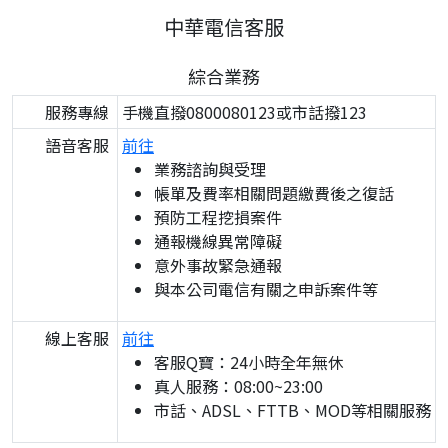
中華電信客服
綜合業務
服務專線
手機直撥0800080123或市話撥123
語音客服
前往
業務諮詢與受理
帳單及費率相關問題繳費後之復話
預防工程挖損案件
通報機線異常障礙
意外事故緊急通報
與本公司電信有關之申訴案件等
線上客服
前往
客服Q寶：24小時全年無休
真人服務：08:00~23:00
市話、ADSL、FTTB、MOD等相關服務