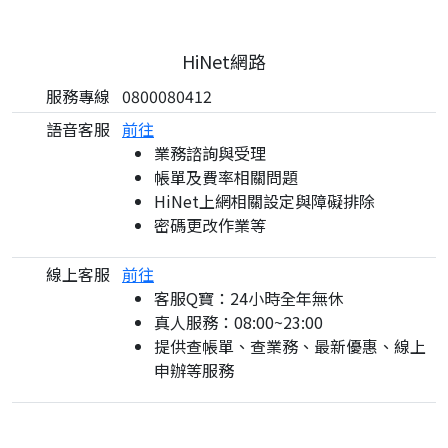
HiNet網路
服務專線
0800080412
語音客服
前往
業務諮詢與受理
帳單及費率相關問題
HiNet上網相關設定與障礙排除
密碼更改作業等
線上客服
前往
客服Q寶：24小時全年無休
真人服務：08:00~23:00
提供查帳單、查業務、最新優惠、線上
申辦等服務