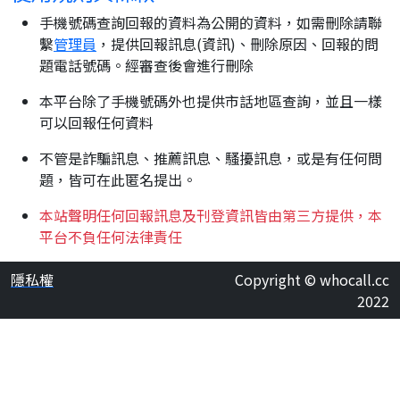
手機號碼查詢回報的資料為公開的資料，如需刪除請聯
繫
管理員
，提供回報訊息(資訊)、刪除原因、回報的問
題電話號碼。經審查後會進行刪除
本平台除了手機號碼外也提供市話地區查詢，並且一樣
可以回報任何資料
不管是詐騙訊息、推薦訊息、騷擾訊息，或是有任何問
題，皆可在此匿名提出。
本站聲明任何回報訊息及刊登資訊皆由第三方提供，本
平台不負任何法律責任
隱私權
Copyright © whocall.cc
2022