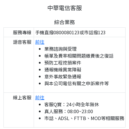
中華電信客服
綜合業務
服務專線
手機直撥0800080123或市話撥123
語音客服
前往
業務諮詢與受理
帳單及費率相關問題繳費後之復話
預防工程挖損案件
通報機線異常障礙
意外事故緊急通報
與本公司電信有關之申訴案件等
線上客服
前往
客服Q寶：24小時全年無休
真人服務：08:00~23:00
市話、ADSL、FTTB、MOD等相關服務