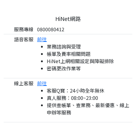
HiNet網路
服務專線
0800080412
語音客服
前往
業務諮詢與受理
帳單及費率相關問題
HiNet上網相關設定與障礙排除
密碼更改作業等
線上客服
前往
客服Q寶：24小時全年無休
真人服務：08:00~23:00
提供查帳單、查業務、最新優惠、線上
申辦等服務