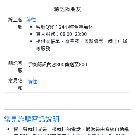
聽語障朋友
線上客
前往
服
客服Q寶：24小時全年無休
真人服務：08:00~23:00
提供查帳單、查業務、最新優惠、線上申辦
等服務
簡訊客
手機簡訊內容800傳送至800
服
意見信
前往
箱
常見詐騙電話說明
響一聲就掛或是一接就掛的電話，通常是由系統自動進