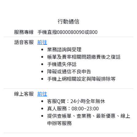
行動通信
服務專線
手機直撥0800080090或800
語音客服
前往
業務諮詢與受理
帳單及費率相關問題繳費後之復話
手機遺失停話
障礙或通信不良申告
手機上網相關設定與障礙排除等
線上客服
前往
客服Q寶：24小時全年無休
真人服務：08:00~23:00
提供查帳單、查業務、最新優惠、線上
申辦等服務