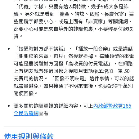
「代寄」字樣，只要有這2項特徵，幾乎9成大多是詐
騙。 另外就是看到「鑫金、皓炫、依熙、長慶代寄」這
些關鍵字都要小心，或是上面有「非賣家」等關鍵詞，
都要小心可能是來自境外的詐騙包裹，不要輕易付款取
貨。
「接通時對方都不講話」、「播放一段音樂」或是講話
「謝謝您的來電，再見」然後就掛掉。 這種類型的來電
可能是要誘騙對方回撥「高收費的付費電話」，在網路
上有網友就有碰過回撥之後隔月電話帳單增加一筆 50
元費用的情況。 「回撥不明來電」這件事情，可以的話
就盡量避免，如果接通了不明來電後，也要記得千萬別
隨便回撥。
更多關於詐騙資訊的詳細內容，可上
內政部警政署165
全民防騙網
查看
使用規則與條款