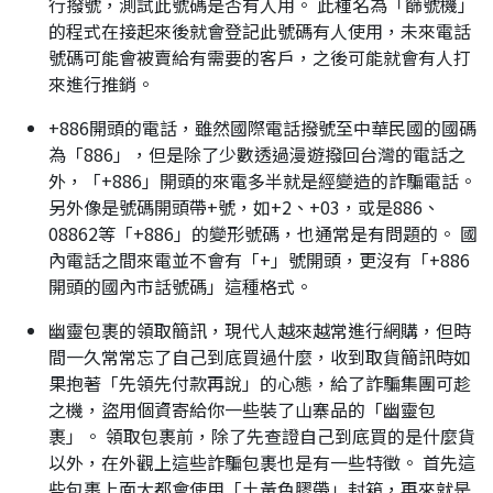
行撥號，測試此號碼是否有人用。 此種名為「篩號機」
的程式在接起來後就會登記此號碼有人使用，未來電話
號碼可能會被賣給有需要的客戶，之後可能就會有人打
來進行推銷。
+886開頭的電話，雖然國際電話撥號至中華民國的國碼
為「886」，但是除了少數透過漫遊撥回台灣的電話之
外，「+886」開頭的來電多半就是經變造的詐騙電話。
另外像是號碼開頭帶+號，如+2、+03，或是886、
08862等「+886」的變形號碼，也通常是有問題的。 國
內電話之間來電並不會有「+」號開頭，更沒有「+886
開頭的國內市話號碼」這種格式。
幽靈包裹的領取簡訊，現代人越來越常進行網購，但時
間一久常常忘了自己到底買過什麼，收到取貨簡訊時如
果抱著「先領先付款再說」的心態，給了詐騙集團可趁
之機，盜用個資寄給你一些裝了山寨品的「幽靈包
裹」。 領取包裹前，除了先查證自己到底買的是什麼貨
以外，在外觀上這些詐騙包裹也是有一些特徵。 首先這
些包裹上面大都會使用「土黃色膠帶」封箱，再來就是