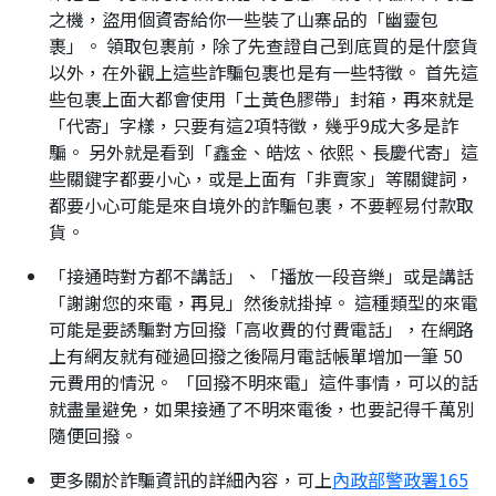
之機，盜用個資寄給你一些裝了山寨品的「幽靈包
裹」。 領取包裹前，除了先查證自己到底買的是什麼貨
以外，在外觀上這些詐騙包裹也是有一些特徵。 首先這
些包裹上面大都會使用「土黃色膠帶」封箱，再來就是
「代寄」字樣，只要有這2項特徵，幾乎9成大多是詐
騙。 另外就是看到「鑫金、皓炫、依熙、長慶代寄」這
些關鍵字都要小心，或是上面有「非賣家」等關鍵詞，
都要小心可能是來自境外的詐騙包裹，不要輕易付款取
貨。
「接通時對方都不講話」、「播放一段音樂」或是講話
「謝謝您的來電，再見」然後就掛掉。 這種類型的來電
可能是要誘騙對方回撥「高收費的付費電話」，在網路
上有網友就有碰過回撥之後隔月電話帳單增加一筆 50
元費用的情況。 「回撥不明來電」這件事情，可以的話
就盡量避免，如果接通了不明來電後，也要記得千萬別
隨便回撥。
更多關於詐騙資訊的詳細內容，可上
內政部警政署165