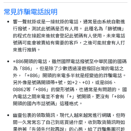
常見詐騙電話說明
響一聲就掛或是一接就掛的電話，通常是由系統自動進
行撥號，測試此號碼是否有人用。 此種名為「篩號機」
的程式在接起來後就會登記此號碼有人使用，未來電話
號碼可能會被賣給有需要的客戶，之後可能就會有人打
來進行推銷。
+886開頭的電話，雖然國際電話撥號至中華民國的國碼
為「886」，但是除了少數透過漫遊撥回台灣的電話之
外，「+886」開頭的來電多半就是經變造的詐騙電話。
另外像是號碼開頭帶+號，如+2、+03，或是886、
08862等「+886」的變形號碼，也通常是有問題的。 國
內電話之間來電並不會有「+」號開頭，更沒有「+886
開頭的國內市話號碼」這種格式。
幽靈包裹的領取簡訊，現代人越來越常進行網購，但時
間一久常常忘了自己到底買過什麼，收到取貨簡訊時如
果抱著「先領先付款再說」的心態，給了詐騙集團可趁