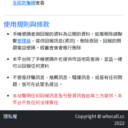
全民防騙網
查看
使用規則與條款
手機號碼查詢回報的資料為公開的資料，如需刪除請聯
繫
管理員
，提供回報訊息(資訊)、刪除原因、回報的問
題電話號碼。經審查後會進行刪除
本平台除了手機號碼外也提供市話地區查詢，並且一樣
可以回報任何資料
不管是詐騙訊息、推薦訊息、騷擾訊息，或是有任何問
題，皆可在此匿名提出。
本站聲明任何回報訊息及刊登資訊皆由第三方提供，本
平台不負任何法律責任
隱私權
Copyright © whocall.cc
2022