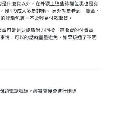
的是什麼貨以外，在外觀上這些詐騙包裹也是有
，幾乎9成大多是詐騙。 另外就是看到「鑫金、
外的詐騙包裹，不要輕易付款取貨。
來電可能是要誘騙對方回撥「高收費的付費電
件事情，可以的話就盡量避免，如果接通了不明
的問題電話號碼。經審查後會進行刪除