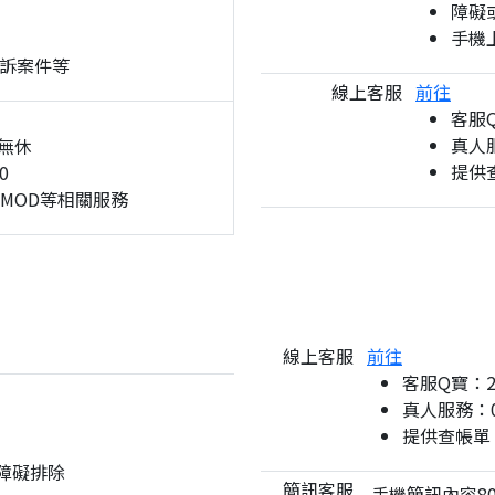
障礙
手機
訴案件等
線上客服
前往
客服
真人服
無休
提供
0
、MOD等相關服務
線上客服
前往
客服Q寶：
真人服務：08
提供查帳單
與障礙排除
簡訊客服
手機簡訊內容80