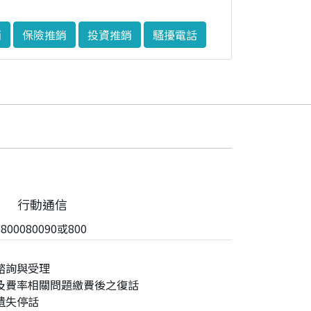
銷
保險推銷
投資推銷
騷擾電話
行動通信
00080090或800
諮詢與受理
及費率相關問題繳費後之復話
遺失停話