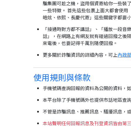
騙集團可趁之機，盜用個資寄給你一些裝了
一些特徵。 首先這些包裹上面大都會使用
皓炫、依熙、長慶代寄」這些關鍵字都要
「接通時對方都不講話」、「播放一段音樂
話」，在網路上有網友就有碰過回撥之後隔
來電後，也要記得千萬別隨便回撥。
更多關於詐騙資訊的詳細內容，可上
內政部
使用規則與條款
手機號碼查詢回報的資料為公開的資料，
本平台除了手機號碼外也提供市話地區查
不管是詐騙訊息、推薦訊息、騷擾訊息，
本站聲明任何回報訊息及刊登資訊皆由第