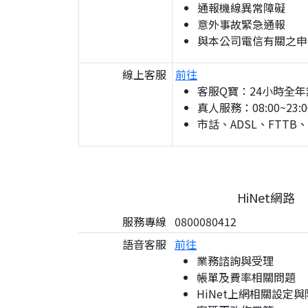
通報機線異常障礙
意外事故緊急通報
與本公司電信有關之申
線上客服
前往
客服Q寶：24小時全年
真人服務：08:00~23:0
市話、ADSL、FTTB
HiNet網路
服務專線
0800080412
語音客服
前往
業務諮詢與受理
帳單及費率相關問題
HiNet上網相關設定