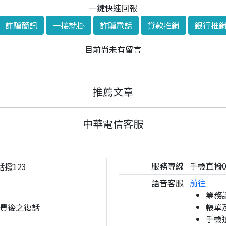
一鍵快速回報
詐騙簡訊
一接就掛
詐騙電話
貸款推銷
銀行推
目前尚未有留言
推薦文章
中華電信客服
服務專線
手機直撥08
話撥123
語音客服
前往
業務
帳單
費後之復話
手機