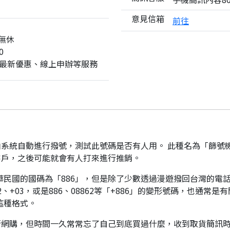
意見信箱
前往
無休
0
最新優惠、線上申辦等服務
系統自動進行撥號，測試此號碼是否有人用。 此種名為「篩號
客戶，之後可能就會有人打來進行推銷。
華民國的國碼為「886」，但是除了少數透過漫遊撥回台灣的電話
、+03，或是886、08862等「+886」的變形號碼，也通常
這種格式。
行網購，但時間一久常常忘了自己到底買過什麼，收到取貨簡訊