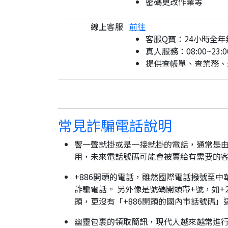
密碼更改作業等
線上客服
前往
客服Q寶：24小時全年
真人服務：08:00~23:0
提供查帳單、查業務、
常見詐騙電話說明
響一聲就掛或是一接就掛的電話，通常是由
用，未來電話號碼可能會被賣給有需要的
+886開頭的電話，雖然國際電話撥號至中
詐騙電話。 另外像是號碼開頭帶+號，如+2
頭，更沒有「+886開頭的國內市話號碼」
幽靈包裹的領取簡訊，現代人越來越常進