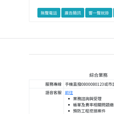
無聲電話
廣告簡訊
響一聲就掛
綜合業務
服務專線
手機直撥0800080123或市
語音客服
前往
業務諮詢與受理
帳單及費率相關問題繳
預防工程挖損案件