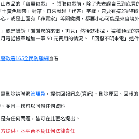
山寨品的「幽靈包裹」。 領取包裹前，除了先查證自己到底買
「土黃色膠帶」封箱，再來就是「代寄」字樣，只要有這2項特徵
小心，或是上面有「非賣家」等關鍵詞，都要小心可能是來自境
」或是講話「謝謝您的來電，再見」然後就掛掉。 這種類型的
月電話帳單增加一筆 50 元費用的情況。 「回撥不明來電」這
警政署165全民防騙網
查看
如需刪除請聯繫
管理員
，提供回報訊息(資訊)、刪除原因、回報
詢，並且一樣可以回報任何資料
或是有任何問題，皆可在此匿名提出。
三方提供，本平台不負任何法律責任