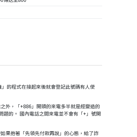
機」的程式在接起來後就會登記此號碼有人使
之外，「+886」開頭的來電多半就是經變造的
是有問題的。 國內電話之間來電並不會有「+」號開
時如果抱著「先領先付款再說」的心態，給了詐