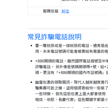
服務信箱
前往
常見詐騙電話說明
響一聲就掛或是一接就掛的電話，通常是由
用，未來電話號碼可能會被賣給有需要的
+886開頭的電話，雖然國際電話撥號至中
詐騙電話。 另外像是號碼開頭帶+號，如+2
頭，更沒有「+886開頭的國內市話號碼」
幽靈包裹的領取簡訊，現代人越來越常進
騙集團可趁之機，盜用個資寄給你一些裝了
一些特徵。 首先這些包裹上面大都會使用
皓炫、依熙、長慶代寄」這些關鍵字都要