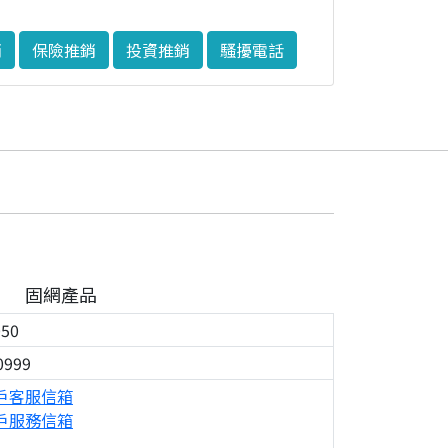
銷
保險推銷
投資推銷
騷擾電話
固網產品
050
0999
戶客服信箱
戶服務信箱