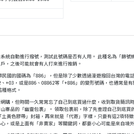
系統自動進行撥號，測試此號碼是否有人用。 此種名為「篩號
客戶，之後可能就會有人打來進行推銷。
華民國的國碼為「886」，但是除了少數透過漫遊撥回台灣的電話
、+03，或是886、08862等「+886」的變形號碼，也通常
這種格式。
行網購，但時間一久常常忘了自己到底買過什麼，收到取貨簡訊
山寨品的「幽靈包裹」。 領取包裹前，除了先查證自己到底買
「土黃色膠帶」封箱，再來就是「代寄」字樣，只要有這2項特徵
小心，或是上面有「非賣家」等關鍵詞，都要小心可能是來自境