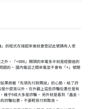
機」的程式在接起來後就會登記此號碼有人使
之外，「+886」開頭的來電多半就是經變造的
是有問題的。 國內電話之間來電並不會有「+」號開
時如果抱著「先領先付款再說」的心態，給了詐
的是什麼貨以外，在外觀上這些詐騙包裹也是有
，幾乎9成大多是詐騙。 另外就是看到「鑫金、
外的詐騙包裹，不要輕易付款取貨。