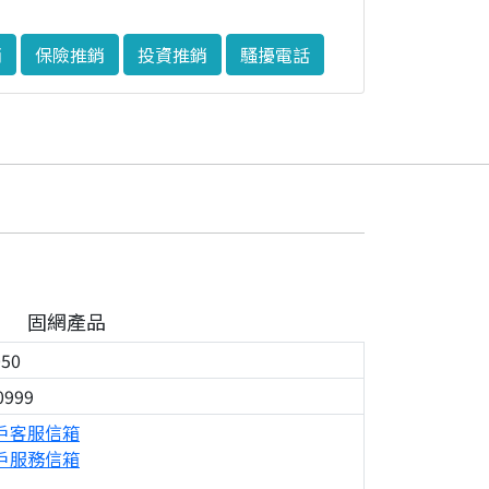
銷
保險推銷
投資推銷
騷擾電話
固網產品
050
0999
戶客服信箱
戶服務信箱