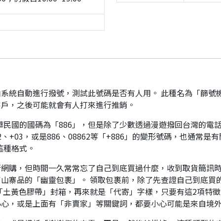
系統自動進行撥號，測試此號碼是否有人用。 此種名為「篩號
客戶，之後可能就會有人打來進行推銷。
華民國的國碼為「886」，但是除了少數透過漫遊撥回台灣的電話
、+03，或是886、08862等「+886」的變形號碼，也通常
這種格式。
行網購，但時間一久常常忘了自己到底買過什麼，收到取貨簡訊
山寨品的「幽靈包裹」。 領取包裹前，除了先查證自己到底買
「土黃色膠帶」封箱，再來就是「代寄」字樣，只要有這2項特徵
小心，或是上面有「非賣家」等關鍵詞，都要小心可能是來自境