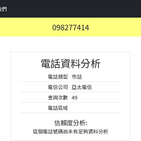
我們
098277414
電話資料分析
電話類型
市話
電信公司
亞太電信
查詢次數
49
電話區域
信賴度分析:
這個電話號碼尚未有足夠資料分析