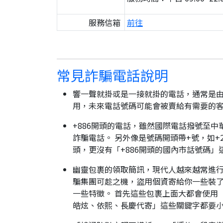
服務信箱
前往
常見詐騙電話說明
響一聲就掛或是一接就掛的電話，通常是由
用，未來電話號碼可能會被賣給有需要的
+886開頭的電話，雖然國際電話撥號至中
詐騙電話。 另外像是號碼開頭帶+號，如+2
頭，更沒有「+886開頭的國內市話號碼」
幽靈包裹的領取簡訊，現代人越來越常進
騙集團可趁之機，盜用個資寄給你一些裝了
一些特徵。 首先這些包裹上面大都會使用
皓炫、依熙、長慶代寄」這些關鍵字都要