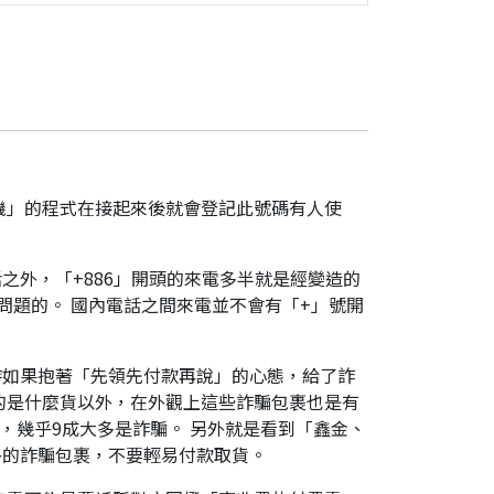
機」的程式在接起來後就會登記此號碼有人使
之外，「+886」開頭的來電多半就是經變造的
是有問題的。 國內電話之間來電並不會有「+」號開
時如果抱著「先領先付款再說」的心態，給了詐
的是什麼貨以外，在外觀上這些詐騙包裹也是有
，幾乎9成大多是詐騙。 另外就是看到「鑫金、
外的詐騙包裹，不要輕易付款取貨。