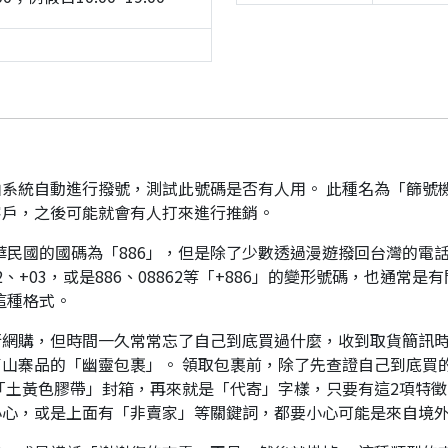
系統自動進行撥號，測試此號碼是否有人用。 此種名為「篩號
客戶，之後可能就會有人打來進行推銷。
華民國的國碼為「886」，但是除了少數透過漫遊撥回台灣的電話
、+03，或是886、08862等「+886」的變形號碼，也通常
這種格式。
行網購，但時間一久常常忘了自己到底買過什麼，收到取貨簡訊
山寨品的「幽靈包裹」。 領取包裹前，除了先查證自己到底買
「土黃色膠帶」封箱，再來就是「代寄」字樣，只要有這2項特徵
小心，或是上面有「非賣家」等關鍵詞，都要小心可能是來自境