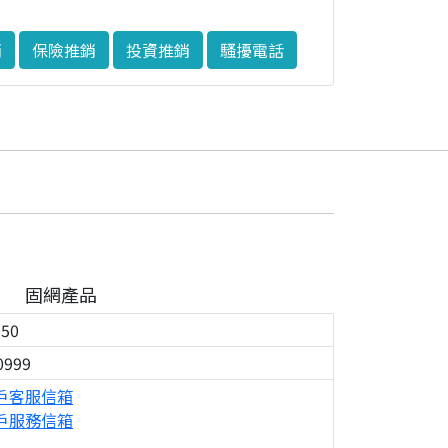
銷
保險推銷
投資推銷
騷擾電話
固網產品
050
0999
戶客服信箱
戶服務信箱