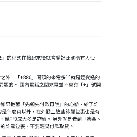
機」的程式在接起來後就會登記此號碼有人使
之外，「+886」開頭的來電多半就是經變造的
是有問題的。 國內電話之間來電並不會有「+」號開
時如果抱著「先領先付款再說」的心態，給了詐
的是什麼貨以外，在外觀上這些詐騙包裹也是有
，幾乎9成大多是詐騙。 另外就是看到「鑫金、
外的詐騙包裹，不要輕易付款取貨。