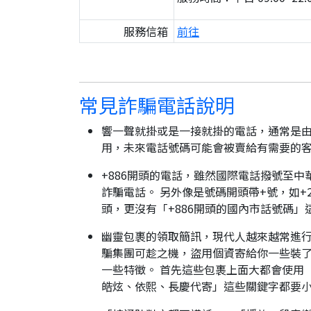
服務信箱
前往
常見詐騙電話說明
響一聲就掛或是一接就掛的電話，通常是由
用，未來電話號碼可能會被賣給有需要的
+886開頭的電話，雖然國際電話撥號至中
詐騙電話。 另外像是號碼開頭帶+號，如+2
頭，更沒有「+886開頭的國內市話號碼」
幽靈包裹的領取簡訊，現代人越來越常進
騙集團可趁之機，盜用個資寄給你一些裝了
一些特徵。 首先這些包裹上面大都會使用
皓炫、依熙、長慶代寄」這些關鍵字都要