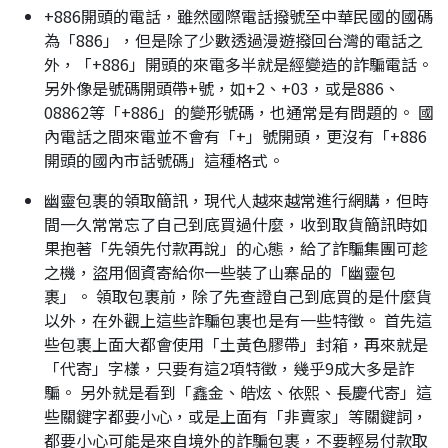
+886開頭的電話，雖然國際電話撥號至中華民國的國碼
為「886」，但是除了少數透過漫遊撥回台灣的電話之
外，「+886」開頭的來電多半就是經變造的詐騙電話。
另外像是號碼開頭帶+號，如+2、+03，或是886、
08862等「+886」的變形號碼，也通常是有問題的。 國
內電話之間來電並不會有「+」號開頭，更沒有「+886
開頭的國內市話號碼」這種格式。
幽靈包裹的領取簡訊，現代人越來越常進行網購，但時
間一久常常忘了自己到底買過什麼，收到取貨簡訊時如
果抱著「先領先付款再說」的心態，給了詐騙集團可趁
之機，盜用個資寄給你一些裝了山寨品的「幽靈包
裹」。 領取包裹前，除了先查證自己到底買的是什麼貨
以外，在外觀上這些詐騙包裹也是有一些特徵。 首先這
些包裹上面大都會使用「土黃色膠帶」封箱，再來就是
「代寄」字樣，只要有這2項特徵，幾乎9成大多是詐
騙。 另外就是看到「鑫金、皓炫、依熙、長慶代寄」這
些關鍵字都要小心，或是上面有「非賣家」等關鍵詞，
都要小心可能是來自境外的詐騙包裹，不要輕易付款取