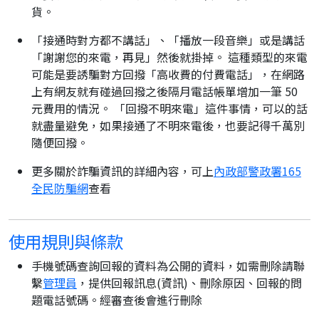
貨。
「接通時對方都不講話」、「播放一段音樂」或是講話
「謝謝您的來電，再見」然後就掛掉。 這種類型的來電
可能是要誘騙對方回撥「高收費的付費電話」，在網路
上有網友就有碰過回撥之後隔月電話帳單增加一筆 50
元費用的情況。 「回撥不明來電」這件事情，可以的話
就盡量避免，如果接通了不明來電後，也要記得千萬別
隨便回撥。
更多關於詐騙資訊的詳細內容，可上
內政部警政署165
全民防騙網
查看
使用規則與條款
手機號碼查詢回報的資料為公開的資料，如需刪除請聯
繫
管理員
，提供回報訊息(資訊)、刪除原因、回報的問
題電話號碼。經審查後會進行刪除