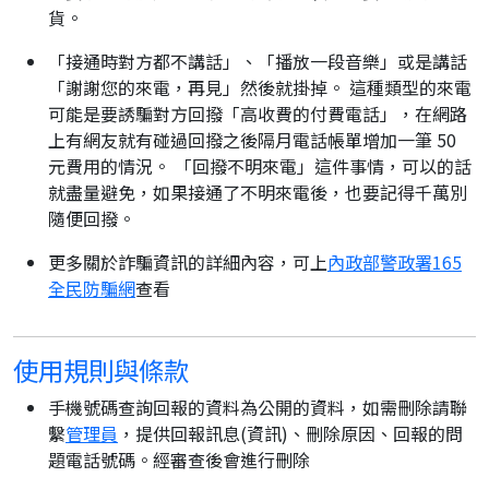
貨。
「接通時對方都不講話」、「播放一段音樂」或是講話
「謝謝您的來電，再見」然後就掛掉。 這種類型的來電
可能是要誘騙對方回撥「高收費的付費電話」，在網路
上有網友就有碰過回撥之後隔月電話帳單增加一筆 50
元費用的情況。 「回撥不明來電」這件事情，可以的話
就盡量避免，如果接通了不明來電後，也要記得千萬別
隨便回撥。
更多關於詐騙資訊的詳細內容，可上
內政部警政署165
全民防騙網
查看
使用規則與條款
手機號碼查詢回報的資料為公開的資料，如需刪除請聯
繫
管理員
，提供回報訊息(資訊)、刪除原因、回報的問
題電話號碼。經審查後會進行刪除