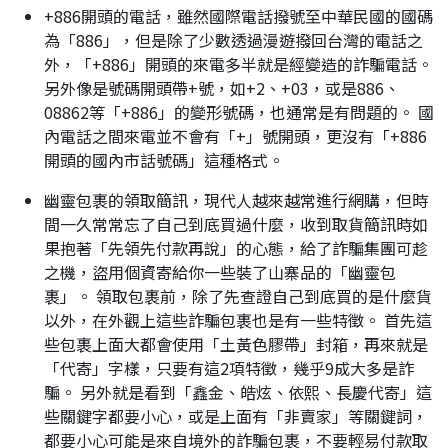
+886開頭的電話，雖然國際電話撥號至中華民國的國碼
為「886」，但是除了少數透過漫遊撥回台灣的電話之
外，「+886」開頭的來電多半就是經變造的詐騙電話。
另外像是號碼開頭帶+號，如+2、+03，或是886、
08862等「+886」的變形號碼，也通常是有問題的。 國
內電話之間來電並不會有「+」號開頭，更沒有「+886
開頭的國內市話號碼」這種格式。
幽靈包裹的領取簡訊，現代人越來越常進行網購，但時
間一久常常忘了自己到底買過什麼，收到取貨簡訊時如
果抱著「先領先付款再說」的心態，給了詐騙集團可趁
之機，盜用個資寄給你一些裝了山寨品的「幽靈包
裹」。 領取包裹前，除了先查證自己到底買的是什麼貨
以外，在外觀上這些詐騙包裹也是有一些特徵。 首先這
些包裹上面大都會使用「土黃色膠帶」封箱，再來就是
「代寄」字樣，只要有這2項特徵，幾乎9成大多是詐
騙。 另外就是看到「鑫金、皓炫、依熙、長慶代寄」這
些關鍵字都要小心，或是上面有「非賣家」等關鍵詞，
都要小心可能是來自境外的詐騙包裹，不要輕易付款取